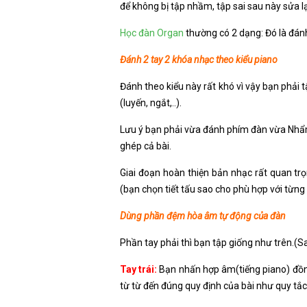
để không bị tập nhầm, tập sai sau này sửa lạ
Học đàn Organ
thường có 2 dạng: Đó là đán
Đánh 2 tay 2 khóa nhạc theo kiểu piano
Đánh theo kiểu này rất khó vì vậy bạn phải 
(luyến, ngắt,..).
Lưu ý bạn phải vừa đánh phím đàn vừa Nhẩm g
ghép cả bài.
Giai đoạn hoàn thiện bản nhạc rất quan t
(bạn chọn tiết tấu sao cho phù hợp với từng 
Dùng phần đệm hòa âm tự động của đàn
Phần tay phải thì bạn tập giống như trên.(Sa
Tay trái:
Bạn nhấn hợp âm(tiếng piano) đồng
từ từ đến đúng quy định của bài như quy tắc 