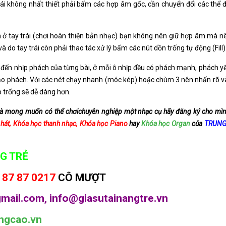
ái không nhất thiết phải bấm các hợp âm gốc, cần chuyển đổi các thể 
m ở tay trái (chơi hoàn thiện bản nhạc) bạn không nên giữ hợp âm mà 
do tay trái còn phải thao tác xử lý bấm các nút dồn trống tự động (Fill
 ý đến nhịp phách của từng bài, ở mỗi ô nhịp đều có phách mạnh, phách 
đảo phách. Với các nét chạy nhanh (móc kép) hoặc chùm 3 nên nhấn rõ
p trống sẽ dễ dàng hơn.
và mong muốn có thể chơichuyên nghiệp một nhạc cụ hãy đăng ký cho mì
hát, Khóa học thanh nhạc, Khóa học Piano
hay
Khóa học Organ
của
TRUNG
G TRẺ
 87 87 0217
CÔ MƯỢT
mail.com, info@giasutainangtre.vn
ngcao.vn