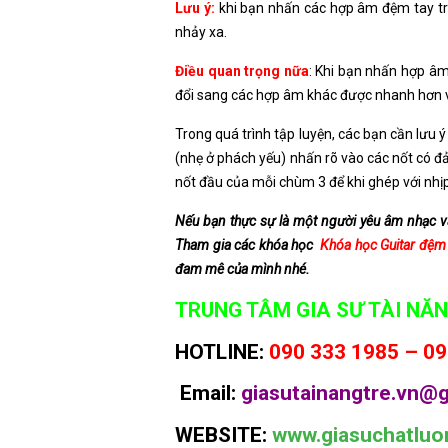
Lưu ý:
khi bạn nhấn các hợp âm đệm tay tr
nhảy xa.
Điều quan trọng nữa
: Khi bạn nhấn hợp â
đổi sang các hợp âm khác được nhanh hơn và 
Trong quá trình tập luyện, các bạn cần lưu
(nhẹ ở phách yếu) nhấn rõ vào các nốt có 
nốt đầu của mỗi chùm 3 để khi ghép với nhị
Nếu bạn thực sự là một người yêu âm nhạc 
Tham gia các khóa học
Khóa học Guitar đệm 
đam mê của mình nhé.
TRUNG TÂM GIA SƯ TÀI NĂN
HOTLINE:
090 333 1985 – 09
Email:
giasutainangtre.vn@g
WEBSITE:
www.giasuchatluo