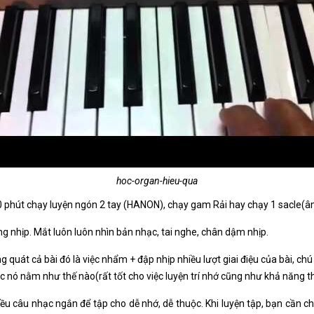
hoc-organ-hieu-qua
20 phút chạy luyện ngón 2 tay (HANON), chạy gam Rải hay chạy 1 sacle(âm
 nhịp. Mắt luôn luôn nhìn bản nhạc, tai nghe, chân dậm nhịp.
g quát cả bài đó là việc nhẩm + đập nhịp nhiều lượt giai điệu của bài, ch
ạc nó nằm như thế nào(rất tốt cho việc luyện trí nhớ cũng như khả năng th
ều câu nhạc ngắn để tập cho dễ nhớ, dễ thuộc. Khi luyện tập, bạn cần c