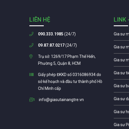
LIÊN HỆ
LINK 
090.333.1985
(24/7)
Gia sư 
09.87.87.0217
(24/7)
Gia sư 
Trụ sở: 1269/17 Phạm Thế Hiển,
Gia sư 
Phường 5, Quận 8, HCM
Gia sư t
Giấy phép ĐKKD số 0316086934 do
sở kế hoạch và đầu tư thành phố Hồ
Gia sư b
Chí Minh cấp
Gia sư d
info@giasutainangtre.vn
Gia sư h
Gia sư P