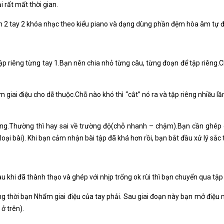
i rất mất thời gian.
h 2 tay 2 khóa nhạc theo kiểu piano và dạng dùng phần đệm hòa âm tự 
tập riêng từng tay 1.Bạn nên chia nhỏ từng câu, từng đoạn để tập riêng.C
iai điệu cho dễ thuộc.Chỗ nào khó thì “cắt” nó ra và tập riêng nhiều lần
rọng.Thường thì hay sai về trường độ(chỗ nhanh – chậm).Bạn cần ghép 
loại bài). Khi bạn cảm nhận bài tập đã khá hơn rồi, bạn bắt đầu xử lý sắc 
u khi đã thành thạo và ghép với nhịp trống ok rùi thì bạn chuyển qua tập t
 thời bạn Nhẩm giai điệu của tay phải. Sau giai đoạn này bạn mở điệu 
ở trên).