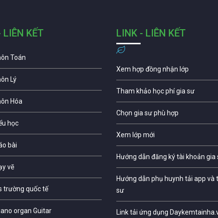
- LIÊN KẾT
LINK - LIÊN KẾT
môn Toán
Xem hợp đồng nhận lớp
môn Lý
Tham khảo học phí gia sư
môn Hóa
Chọn gia sư phù hợp
iểu học
Xem lớp mới
áo bài
Hướng dẫn đăng ký tài khoản gia
ạy vẽ
Hướng dẫn phụ huynh tải app và t
s trường quốc tế
sư
iano organ Guitar
Link tải ứng dụng Daykemtainha.