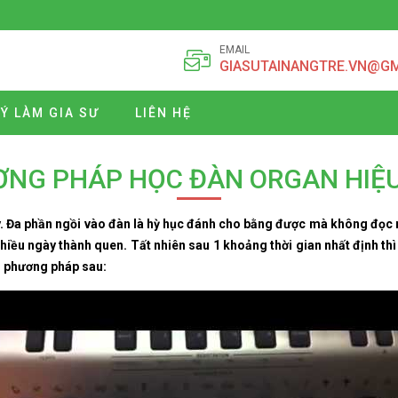
EMAIL
GIASUTAINANGTRE.VN@G
Ý LÀM GIA SƯ
LIÊN HỆ
NG PHÁP HỌC ĐÀN ORGAN HIỆ
y. Đa phần ngồi vào đàn là hỳ hục đánh cho bằng được mà không đọc n
nhiều ngày thành quen. Tất nhiên sau 1 khoảng thời gian nhất định t
o phương pháp sau: