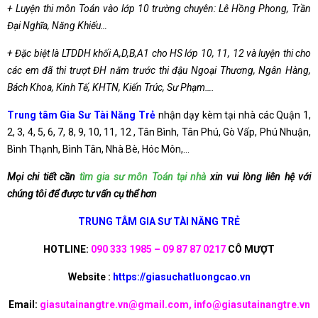
+ Luyện thi môn Toán vào lớp 10 trường chuyên: Lê Hồng Phong, Trần
Đại Nghĩa, Năng Khiếu…
+ Đặc biệt là LTDDH khối A,D,B,A1 cho HS lớp 10, 11, 12 và luyện thi cho
các em đã thi trượt ĐH năm trước thi đậu Ngoại Thương, Ngân Hàng,
Bách Khoa, Kinh Tế, KHTN, Kiến Trúc, Sư Phạm….
Trung tâm Gia Sư Tài Năng Trẻ
nhận dạy kèm tại nhà các Quận 1,
2, 3, 4, 5, 6, 7, 8, 9, 10, 11, 12 , Tân Bình, Tân Phú, Gò Vấp, Phú Nhuận,
Bình Thạnh, Bình Tân, Nhà Bè, Hóc Môn,…
Mọi chi tiết cần
tìm gia sư môn Toán tại nhà
xin vui lòng liên hệ với
chúng tôi để được tư vấn cụ thể hơn
TRUNG TÂM GIA SƯ TÀI NĂNG TRẺ
HOTLINE:
090 333 1985 – 09 87 87 0217
CÔ MƯỢT
Website :
https://giasuchatluongcao.vn
Email:
giasutainangtre.vn@gmail.com, info@giasutainangtre.vn