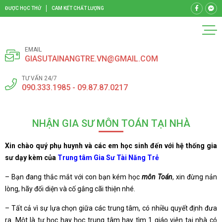
ĐƯỢC HỌC THỬ
CAM KẾT CHẤT LƯỢNG
EMAIL
GIASUTAINANGTRE.VN@GMAIL.COM
TƯ VẤN 24/7
090.333.1985 - 09.87.87.0217
NHẬN GIA SƯ MÔN TOÁN TẠI NHÀ
Xin chào quý phụ huynh và các em học sinh đến với hệ thống gia
sư dạy kèm của
Trung tâm Gia Sư Tài Năng Trẻ
– Bạn đang thắc mắt với con bạn kém học
môn Toán
, xin đừng nản
lòng, hãy đối diện và cố gắng cãi thiện nhé.
– Tất cả vì sự lựa chọn giữa các trung tâm, có nhiều quyết định đưa
ra. Một là tự học hay học trung tâm hay tìm 1 giáo viên tại nhà có