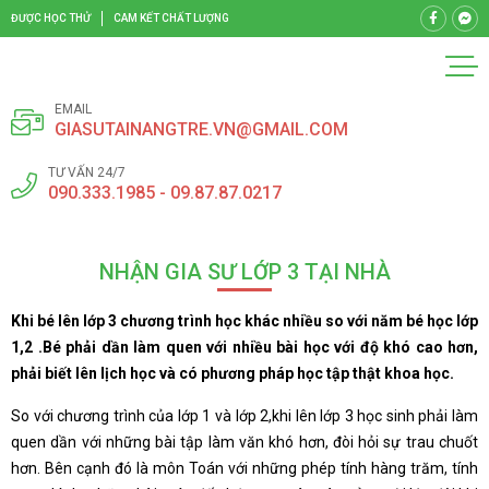
ĐƯỢC HỌC THỬ
CAM KẾT CHẤT LƯỢNG
EMAIL
GIASUTAINANGTRE.VN@GMAIL.COM
TƯ VẤN 24/7
090.333.1985 - 09.87.87.0217
NHẬN GIA SƯ LỚP 3 TẠI NHÀ
Khi bé lên lớp 3 chương trình học khác nhiều so với năm bé học lớp
1,2 .Bé phải dần làm quen với nhiều bài học với độ khó cao hơn,
phải biết lên lịch học và có phương pháp học tập thật khoa học.
So với chương trình của lớp 1 và lớp 2,khi lên lớp 3 học sinh phải làm
quen dần với những bài tập làm văn khó hơn, đòi hỏi sự trau chuốt
hơn. Bên cạnh đó là môn Toán với những phép tính hàng trăm, tính