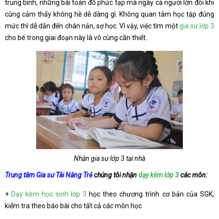
trung bình, những bài toán đố phức tạp mà ngày cả người lớn đôi khi
cũng cảm thấy không hề dễ dàng gì. Không quan tâm học tập đúng
mức thì dễ dẫn đến chán nản, sợ học. Vì vậy, việc tìm một
gia sư lớp 3
cho bé trong giai đoạn này là vô cùng cần thiết.
Nhận gia sư lớp 3 tại nhà
Trung tâm Gia sư Tài Năng Trẻ
chúng tôi nhận
dạy kèm lớp 3
các môn:
+
Dạy kèm học sinh lớp 3
học theo chương trình cơ bản của SGK,
kiểm tra theo báo bài cho tất cả các môn học