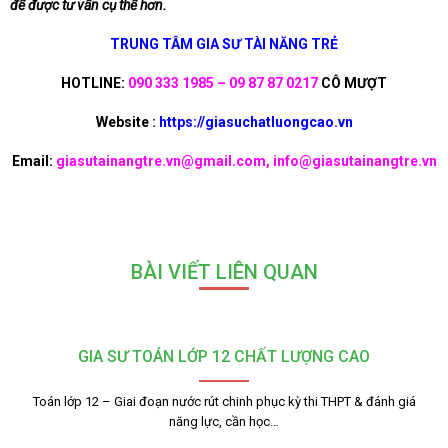
để được tư vấn cụ thể hơn.
TRUNG TÂM GIA SƯ TÀI NĂNG TRẺ
HOTLINE:
090 333 1985 – 09 87 87 0217
CÔ MƯỢT
Website :
https://giasuchatluongcao.vn
Email:
giasutainangtre.vn@gmail.com, info@giasutainangtre.vn
BÀI VIẾT LIÊN QUAN
GIA SƯ TOÁN LỚP 12 CHẤT LƯỢNG CAO
Toán lớp 12 – Giai đoạn nước rút chinh phục kỳ thi THPT & đánh giá
năng lực, cần học…