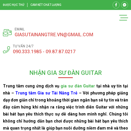
ĐƯỢC HỌC THỬ
CAM KẾT CHẤT LƯỢNG
EMAIL
GIASUTAINANGTRE.VN@GMAIL.COM
TƯ VẤN 24/7
090.333.1985 - 09.87.87.0217
NHẬN GIA SƯ ĐÀN GUITAR
Trung tâm cung ứng dịch vụ
gia sư đàn Guitar
tại nhà uy tín tại
nhà –
Trung tâm Gia sư Tài Năng Trẻ
– Với phương pháp giảng
dạy đơn giản chỉ trong khoảng thời gian ngắn bạn sẽ tự tin và tràn
đầy cảm hứng khi nhận ra rằng việc trình diễn Guitar với những
bài hát bạn yêu thích thực sự dễ dàng hơn mình nghĩ. Chúng tôi
không chỉ hướng dẫn bạn chơi được những bài hát bạn yêu thích
mà quan trọng nhất là giúp bạn nuôi dưỡng niềm đam mê và theo