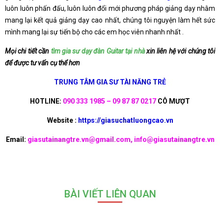
luôn luôn phấn đấu, luôn luôn đổi mới phương pháp giảng dạy nhằm
mang lại kết quả giảng dạy cao nhất, chúng tôi nguyện làm hết sức
mình mang lại sự tiến bộ cho các em học viên nhanh nhất .
Mọi chi tiết cần
tìm gia sư dạy đàn Guitar tại nhà
xin liên hệ với chúng tôi
để được tư vấn cụ thể hơn
TRUNG TÂM GIA SƯ TÀI NĂNG TRẺ
HOTLINE:
090 333 1985 – 09 87 87 0217
CÔ MƯỢT
Website :
https://giasuchatluongcao.vn
Email:
giasutainangtre.vn@gmail.com, info@giasutainangtre.vn
BÀI VIẾT LIÊN QUAN