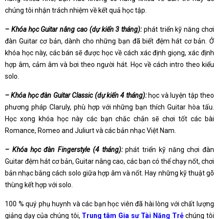
chúng tôi nhận trách nhiệm về kết quả học tập.
– Khóa học Guitar nâng cao (dự kiến 3 tháng):
phát triển kỹ năng chơi
đàn Guitar cơ bản, dành cho những bạn đã biết đệm hát cơ bản. Ở
khóa học này, các bán sẽ được học về cách xác định giọng, xác định
hợp âm, cảm âm và bơi theo người hát. Học về cách intro theo kiểu
solo.
– Khóa học đàn Guitar Classic (dự kiến 4 tháng):
học và luyện tập theo
phương pháp Claruly, phù hợp với những bạn thích Guitar hòa tấu.
Học xong khóa học này các bạn chắc chắn sẽ chơi tốt các bài
Romance, Romeo and Juliurt và các bản nhạc Việt Nam.
– Khóa học đàn Fingerstyle (4 tháng):
phát triển kỹ năng chơi đàn
Guitar đệm hát cơ bản, Guitar nâng cao, các bạn có thể chạy nốt, chơi
bản nhạc bằng cách solo giữa hợp âm và nốt. Hay những kỹ thuật gõ
thùng kết hợp với solo.
100 % quý phụ huynh và các bạn học viên đã hài lòng với chất lượng
giảng dạy của chúng tôi,
Trung tâm Gia sư Tài Năng Trẻ
chúng tôi