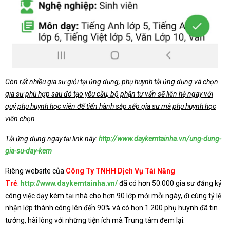
Còn rất nhiều gia sư giỏi tại ứng dụng, phụ huynh tải ứng dụng và chọn
gia sư phù hợp sau đó tạo yêu cầu, bộ phận tư vấn sẽ liên hệ ngay với
quý phụ huynh học viên để tiến hành sắp xếp gia sư mà phụ huynh học
viên chọn
Tải ứng dụng ngay tại link này:
http://www.daykemtainha.vn/ung-dung-
gia-su-day-kem
Riêng website của
Công Ty TNHH Dịch Vụ Tài Năng
Trẻ
:
http://www.daykemtainha.vn/
đã có hơn 50.000 gia sư đăng ký
công việc dạy kèm tại nhà cho hơn 90 lớp mới mỗi ngày, đi cùng tỷ lệ
nhận lớp thành công lên đến 90% và có hơn 1.200 phụ huynh đã tin
tưởng, hài lòng với những tiện ích mà Trung tâm đem lại.