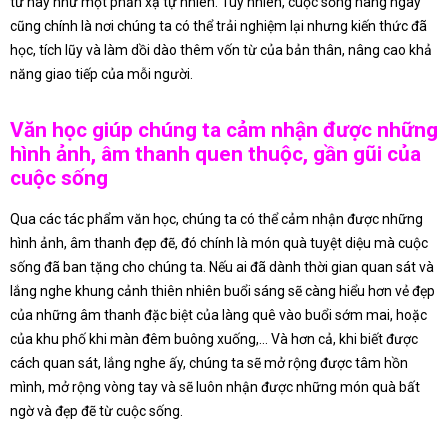
từ hay như một phản xạ tự nhiên. Tuy nhiên, cuộc sống hàng ngày
cũng chính là nơi chúng ta có thể trải nghiệm lại nhưng kiến thức đã
học, tích lũy và làm dồi dào thêm vốn từ của bản thân, nâng cao khả
năng giao tiếp của mỗi người.
Văn học giúp chúng ta cảm nhận được những
hình ảnh, âm thanh quen thuộc, gần gũi của
cuộc sống
Qua các tác phẩm văn học, chúng ta có thể cảm nhận được những
hình ảnh, âm thanh đẹp đẽ, đó chính là món quà tuyệt diệu mà cuộc
sống đã ban tặng cho chúng ta. Nếu ai đã dành thời gian quan sát và
lắng nghe khung cảnh thiên nhiên buổi sáng sẽ càng hiểu hơn vẻ đẹp
của những âm thanh đặc biệt của làng quê vào buổi sớm mai, hoặc
của khu phố khi màn đêm buông xuống,… Và hơn cả, khi biết được
cách quan sát, lắng nghe ấy, chúng ta sẽ mở rộng được tâm hồn
mình, mở rộng vòng tay và sẽ luôn nhận được những món quà bất
ngờ và đẹp đẽ từ cuộc sống.