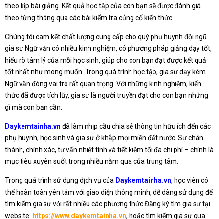
theo kịp bài giảng. Kết quả học tập của con bạn sẽ được đánh giá
theo từng tháng qua các bài kiểm tra củng cố kiến thức.
Chúng tôi cam kết chất lượng cung cấp cho quý phụ huynh đội ngũ
gia sư Ngữ văn có nhiều kinh nghiệm, có phương pháp giảng dạy tốt,
hiểu rõ tâm lý của mỗi học sinh, giúp cho con bạn đạt được kết quả
tốt nhất như mong muốn. Trong quá trình học tập, gia sư dạy kèm
Ngữ văn đóng vai trò rất quan trọng. Với những kinh nghiệm, kiến
thức đã được tích lũy, gia sư là người truyền đạt cho con bạn những
gì mà con bạn cần.
Daykemtainha.vn
đã làm nhịp cầu chia sẻ thông tin hữu ích đến các
phụ huynh, học sinh và gia sư ở khắp mọi miền đất nước. Sự chân
thành, chính xác, tư vấn nhiệt tình và tiết kiệm tối đa chi phí – chính là
mục tiêu xuyên suốt trong nhiều năm qua của trung tâm.
Trong quá trình sử dụng dịch vụ của
Daykemtainha.vn
, học viên có
thể hoàn toàn yên tâm với giao diện thông minh, dễ dàng sử dụng để
tìm kiếm gia sư với rất nhiều các phương thức Đăng ký tìm gia sư tại
website:
https://www.daykemtainha.vn
, hoặc tìm kiếm gia sư qua