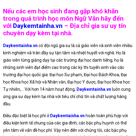
Nếu các em học sinh đang gặp khó khăn
trong quá trình học môn Ngữ Văn hãy đến
với
Daykemtainha.vn
– Địa chỉ gia sư uy tín
chuyên dạy kèm tại nhà.
Daykemtainha.vn
có đội ngũ gia sư là cả giáo viên và sinh viên nhiều
kinh nghiệm và tràn đầy sự tận tâm và nhiệt huyết với nghề. Họ là
giáo viên từng giảng dạy tại các trường đại học danh tiếng; họ là
những sinh viên đạt điểm cao trong các kỳ thi tuyển sinh vào các
trường đại học quốc gia: Đại học Sư phạm, Đại học Bách Khoa, Đại
học Khoa học Xã hội và Nhân văn, Đại học Y dược, Đại học Khoa học
Tự nhiên,… Với hơn 14 năm hoạt động,
Daykemtainha.vn
luôn cung
ứng gia sư dạy kèm tại nhà với tiêu chí chữ tín và chất lượng hàng
đầu.
Điều đặc biệt là học phí ở
Daykemtainha.vn
hoàn toàn phù hợp với
điều kiện kinh tế chung của các gia đình, các bậc phụ huynh có thể
yên tâm về vấn đề học phí. Vậy nên đến với chúng tôi, các bậc phụ