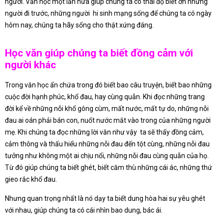
người. Văn học một lần nữa giúp chúng ta có thái độ biết ơn những
người đi trước, những người hi sinh mạng sống để chúng ta có ngày
hôm nay, chúng ta hãy sống cho thật xứng đáng.
Học văn giúp chúng ta biết đồng cảm với
người khác
Trong văn học ẩn chứa trong đó biết bao câu truyện, biết bao những
cuộc đời hạnh phúc, khổ đau, hay cùng quẫn. Khi đọc những trang
đời kể về những nỗi khổ gông cùm, mất nước, mất tự do, những nỗi
đau ai oán phải bán con, nuốt nước mắt vào trong của những người
mẹ. Khi chúng ta đọc những lời văn như vậy ta sẽ thấy đồng cảm,
cảm thông và thấu hiểu những nỗi đau đến tột cùng, những nỗi đau
tưởng như không một ai chịu nổi, những nỗi đau cùng quẫn của họ.
Từ đó giúp chúng ta biết ghét, biết căm thù những cái ác, những thứ
gieo rắc khổ đau.
Nhưng quan trọng nhất là nó dạy ta biết dung hòa hai sự yêu ghét
với nhau, giúp chúng ta có cái nhìn bao dung, bác ái.