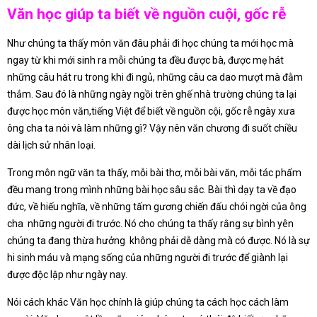
Văn học giúp ta biết về nguồn cuội, gốc rễ
Như chúng ta thấy môn văn đâu phải đi học chúng ta mới học mà
ngay từ khi mới sinh ra mỗi chúng ta đều được bà, được mẹ hát
những câu hát ru trong khi đi ngủ, những câu ca dao mượt mà đằm
thắm. Sau đó là những ngày ngồi trên ghế nhà trường chúng ta lại
được học môn văn,tiếng Việt để biết về nguồn cội, gốc rễ ngày xưa
ông cha ta nói và làm những gì? Vậy nên văn chương đi suốt chiều
dài lịch sử nhân loại.
Trong môn ngữ văn ta thấy, mỗi bài thơ, mỗi bài văn, mỗi tác phẩm
đều mang trong mình những bài học sâu sắc. Bài thì dạy ta về đạo
đức, về hiếu nghĩa, về những tấm gương chiến đấu chói ngời của ông
cha những người đi trước. Nó cho chúng ta thấy rằng sự bình yên
chúng ta đang thừa hưởng không phải dễ dàng mà có được. Nó là sự
hi sinh máu và mạng sống của những người đi trước để giành lại
được độc lập như ngày nay.
Nói cách khác Văn học chính là giúp chúng ta cách học cách làm