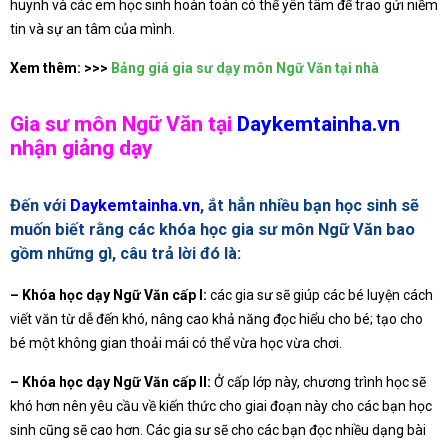
huynh và các em học sinh hoàn toàn có thể yên tâm để trao gửi niềm
tin và sự an tâm của mình.
Xem thêm: >>>
Bảng giá gia sư dạy môn Ngữ Văn tại nhà
Gia sư môn Ngữ Văn tại
Daykemtainha.vn
nhận giảng dạy
Đến với
Daykemtainha.vn
, ắt hẳn nhiều bạn học sinh sẽ
muốn biết rằng các khóa học gia sư môn Ngữ Văn bao
gồm những gì, câu trả lời đó là:
– Khóa học dạy Ngữ Văn cấp I:
các gia sư sẽ giúp các bé luyện cách
viết văn từ dễ đến khó, nâng cao khả năng đọc hiểu cho bé; tạo cho
bé một không gian thoải mái có thể vừa học vừa chơi.
– Khóa học dạy Ngữ Văn cấp II:
Ở cấp lớp này, chương trình học sẽ
khó hơn nên yêu cầu về kiến thức cho giai đoạn này cho các bạn học
sinh cũng sẽ cao hơn. Các gia sư sẽ cho các bạn đọc nhiều dạng bài