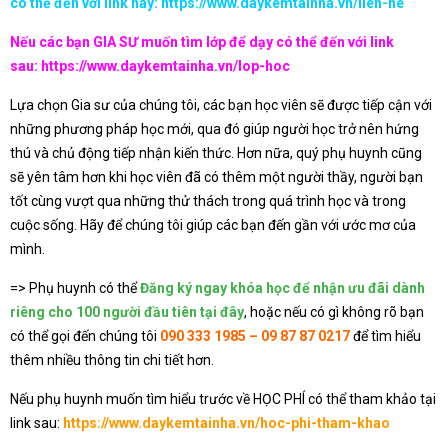
có thể đến với link này:
https://www.daykemtainha.vn/lien-he
Nếu các bạn GIA SƯ muốn tìm lớp để dạy có thể đến với link
sau:
https://www.daykemtainha.vn/lop-hoc
Lựa chọn Gia sư của chúng tôi, các bạn học viên sẽ được tiếp cận với
những phương pháp học mới, qua đó giúp người học trở nên hứng
thú và chủ động tiếp nhận kiến thức. Hơn nữa, quý phụ huynh cũng
sẽ yên tâm hơn khi học viên đã có thêm một người thầy, người bạn
tốt cùng vượt qua những thử thách trong quá trình học và trong
cuộc sống. Hãy để chúng tôi giúp các bạn đến gần với ước mơ của
mình.
=> Phụ huynh có thể
Đăng ký ngay khóa học để nhận ưu đãi dành
riêng cho 100 người đầu tiên tại đây
, hoặc nếu có gì không rõ bạn
có thể gọi đến chúng tôi
090 333 1985 – 09 87 87 0217
để tìm hiểu
thêm nhiều thông tin chi tiết hơn.
Nếu phụ huynh muốn tìm hiểu trước về HỌC PHÍ có thể tham khảo tại
link sau:
https://www.daykemtainha.vn/hoc-phi-tham-khao