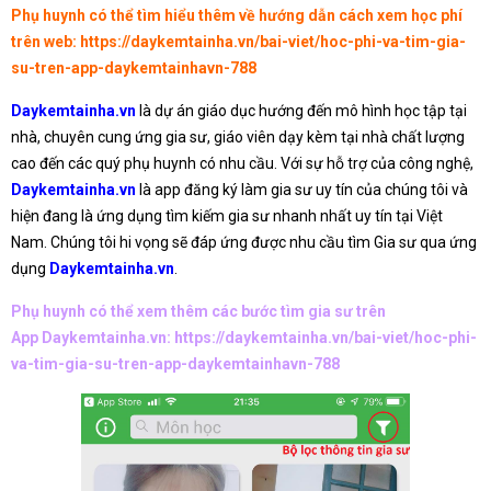
Phụ huynh có thể tìm hiểu thêm về hướng dẫn cách xem học phí
trên web:
https://daykemtainha.vn/bai-viet/hoc-phi-va-tim-gia-
su-tren-app-daykemtainhavn-788
Daykemtainha.vn
là dự án giáo dục hướng đến mô hình học tập tại
nhà, chuyên cung ứng gia sư, giáo viên dạy kèm tại nhà chất lượng
cao đến các quý phụ huynh có nhu cầu. Với sự hỗ trợ của công nghệ,
Daykemtainha.vn
là app đăng ký làm gia sư uy tín của chúng tôi và
hiện đang là ứng dụng tìm kiếm gia sư nhanh nhất uy tín tại Việt
Nam. Chúng tôi hi vọng sẽ đáp ứng được nhu cầu tìm Gia sư qua ứng
dụng
Daykemtainha.vn
.
Phụ huynh có thể xem thêm các bước tìm gia sư trên
App Daykemtainha.vn:
https://daykemtainha.vn/bai-viet/hoc-phi-
va-tim-gia-su-tren-app-daykemtainhavn-788