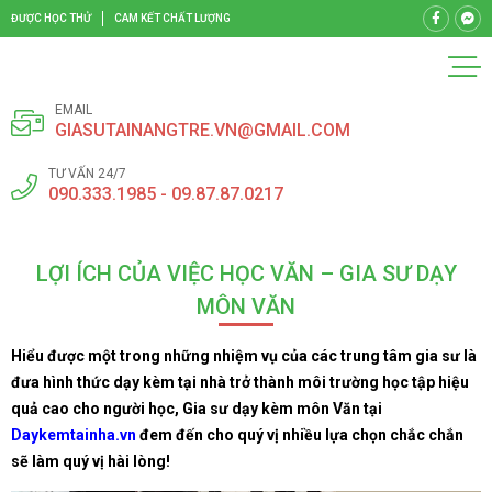
ĐƯỢC HỌC THỬ
CAM KẾT CHẤT LƯỢNG
EMAIL
GIASUTAINANGTRE.VN@GMAIL.COM
TƯ VẤN 24/7
090.333.1985 - 09.87.87.0217
LỢI ÍCH CỦA VIỆC HỌC VĂN – GIA SƯ DẠY
MÔN VĂN
Hiểu được một trong những nhiệm vụ của các trung tâm gia sư là
đưa hình thức dạy kèm tại nhà trở thành môi trường học tập hiệu
quả cao cho người học, Gia sư dạy kèm môn Văn tại
Daykemtainha.vn
đem đến cho quý vị nhiều lựa chọn chắc chắn
sẽ làm quý vị hài lòng!