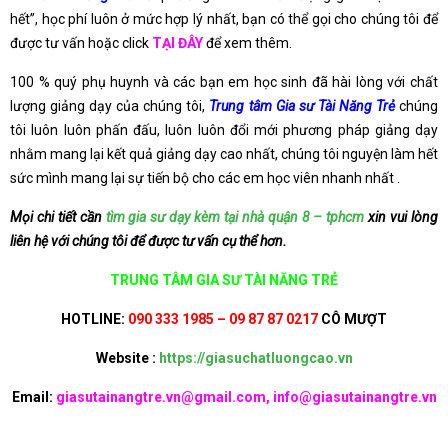
hết”, học phí luôn ở mức hợp lý nhất, bạn có thể gọi cho chúng tôi để
được tư vấn hoặc click
TẠI ĐÂY
để xem thêm.
100 % quý phụ huynh và các bạn em học sinh đã hài lòng với chất
lượng giảng dạy của chúng tôi,
Trung tâm Gia sư Tài Năng Trẻ
chúng
tôi luôn luôn phấn đấu, luôn luôn đổi mới phương pháp giảng dạy
nhằm mang lại kết quả giảng dạy cao nhất, chúng tôi nguyện làm hết
sức mình mang lại sự tiến bộ cho các em học viên nhanh nhất .
Mọi chi tiết cần
tìm gia sư dạy kèm tại nhà quận 8 – tphcm
xin vui lòng
liên hệ với chúng tôi để được tư vấn cụ thể hơn.
TRUNG TÂM GIA SƯ TÀI NĂNG TRẺ
HOTLINE:
090 333 1985 – 09 87 87 0217
CÔ MƯỢT
Website :
https://giasuchatluongcao.vn
Email:
giasutainangtre.vn@gmail.com, info@giasutainangtre.vn