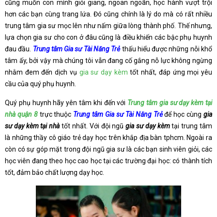
cũng muốn con mình giỏi giang, ngoan ngoãn, học hành vượt trội
hơn các bạn cùng trang lứa. Đó cũng chính là lý do mà có rất nhiều
trung tâm gia sư mọc lên như nấm giữa lòng thành phố. Thế nhưng,
lựa chọn gia sư cho con ở đâu cũng là điều khiến các bậc phụ huynh
đau đầu.
Trung tâm Gia sư Tài Năng Trẻ
thấu hiểu được những nỗi khổ
tâm ấy, bởi vậy mà chúng tôi vẫn đang cố gắng nỗ lực không ngừng
nhằm đem đến dịch vụ
gia sư dạy kèm
tốt nhất, đáp ứng mọi yêu
cầu của quý phụ huynh.
Quý phụ huynh hãy yên tâm khi đến với
Trung tâm gia sư dạy kèm tại
nhà quận 8
trực thuộc
Trung tâm Gia sư Tài Năng Trẻ
để học cùng
gia
sư dạy kèm tại nhà
tốt nhất. Với đội ngũ
gia sư dạy kèm
tại trung tâm
là những thầy cô giáo trẻ dạy học trên khắp địa bàn tphcm. Ngoài ra
còn có sự góp mặt trong đội ngũ gia sư là các bạn sinh viên giỏi, các
học viên đang theo học cao học tại các trường đại học: có thành tích
tốt, đảm bảo chất lượng dạy học.