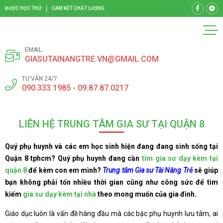
ĐƯỢC HỌC THỬ
CAM KẾT CHẤT LƯỢNG
EMAIL
GIASUTAINANGTRE.VN@GMAIL.COM
TƯ VẤN 24/7
090.333.1985 - 09.87.87.0217
LIÊN HỆ TRUNG TÂM GIA SƯ TẠI QUẬN 8
Quý phụ huynh và các em học sinh hiện đang đang sinh sống tại
Quận 8 tphcm? Quý phụ huynh đang cần
tìm gia sư dạy kèm tại
quận 8
để kèm con em mình?
Trung tâm Gia sư Tài Năng Trẻ
sẽ giúp
bạn không phải tốn nhiều thời gian cũng như công sức để tìm
kiếm
gia sư dạy kèm tại nhà
theo mong muốn của gia đình.
Giáo dục luôn là vấn đề hàng đầu mà các bậc phụ huynh lưu tâm, ai