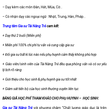
– Dạy kèm các môn Đàn, Hát, Múa, Cờ…
– Có nhận dạy các ngoại ngữ : Nhật, Trung, Hàn, Pháp…
Trung tâm Gia sư Tài Năng Trẻ
cam kết:
+ Dạy thử 2 buổi (Miễn phí)
+ Miễn phí 100% chi phí tư vấn và cung cấp gia sư
+ Đổi gia sư bất kì lúc nào nếu phụ huynh cảm thấy không phù hợp
+ Giáo viên/sinh viên của Tài Năng Trẻ đều qua phỏng vấn và có sơ yếu
lý lịch rõ ràng
+ Giới thiệu cho học sinh & phụ huynh gia sư tốt nhất
+ Giám sát tiến bộ của học sinh thường xuyên liên tục
BẢNG GIÁ HỌC PHÍ THAM KHẢO CHO PHỤ HUYNH – HỌC SINH:
Gia sư Tài Năng Trẻ
với phương châm “Chất lượng giáo dục là trên