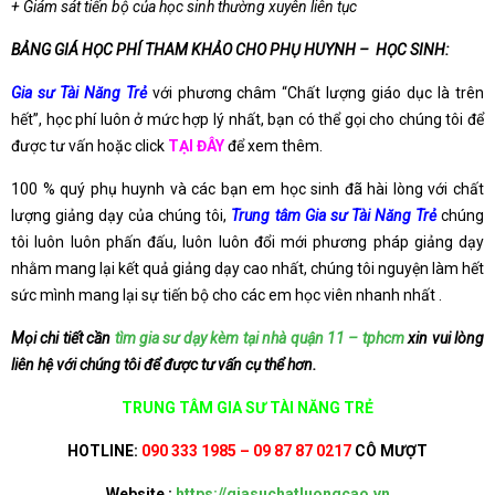
+ Giám sát tiến bộ của học sinh thường xuyên liên tục
BẢNG GIÁ HỌC PHÍ THAM KHẢO CHO PHỤ HUYNH – HỌC SINH:
Gia sư Tài Năng Trẻ
với phương châm “Chất lượng giáo dục là trên
hết”, học phí luôn ở mức hợp lý nhất, bạn có thể gọi cho chúng tôi để
được tư vấn hoặc click
TẠI ĐÂY
để xem thêm.
100 % quý phụ huynh và các bạn em học sinh đã hài lòng với chất
lượng giảng dạy của chúng tôi,
Trung tâm Gia sư Tài Năng Trẻ
chúng
tôi luôn luôn phấn đấu, luôn luôn đổi mới phương pháp giảng dạy
nhằm mang lại kết quả giảng dạy cao nhất, chúng tôi nguyện làm hết
sức mình mang lại sự tiến bộ cho các em học viên nhanh nhất .
Mọi chi tiết cần
tìm gia sư dạy kèm tại nhà quận 11 – tphcm
xin vui lòng
liên hệ với chúng tôi để được tư vấn cụ thể hơn.
TRUNG TÂM GIA SƯ TÀI NĂNG TRẺ
HOTLINE:
090 333 1985 – 09 87 87 0217
CÔ MƯỢT
Website :
https://giasuchatluongcao.vn