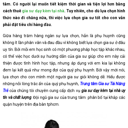
tâm. Có người lại muốn tiết kiệm thời gian và tiện lợi hơn bằng
cách thuê
gia sư dạy kèm tại nhà
. Tuy nhiên, cho dù lựa chọn hình
thức nào đi chăng nữa, thì việc lựa chọn gia sư tốt cho con vẫn
phải đặt tiêu chí hàng đầu.
Giữa hàng trăm hàng ngàn sự lựa chọn, hẳn là phụ huynh cũng
không ít lần phân vân và đau đầu vì không biết lựa chọn gia sư ở đâu
uy tín. Bởi mỗi em học sinh có một phương pháp học tập khác nhau,
có thể việc học dưới sự hướng dẫn của gia sư giúp cho em này cải
thiện được tình hình học tập, nhưng áp dụng với em kia lại không
đem lại kết quả như mong đợi của quý phụ huynh. Bởi vậy mới nói,
lựa chọn cho con mình một người gia sư giỏi không dễ. Hiểu được
những nỗi lòng trắc ẩn của quý phụ huynh,
Trung tâm Gia sư Tài Năng
Trẻ
của chúng tôi chuyên cung cấp dịch vụ
gia sư dạy kèm tại nhà uy
tín và chất lượng
. Đội ngũ gia sư của trung tâm phân bố tại khắp các
quận huyện trên địa bàn tphcm.