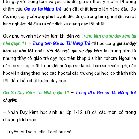
hệ ngay với trung tâm và yêu cầu đổi gia sư theo ý muốn. Phương
châm của
Gia sư Tài Năng Trẻ
luôn đặt chất lượng lên hàng đầu. Do
đó, mọi góp ý của quý phụ huynh đều được trung tâm ghi nhận và rút
kinh nghiệm để đưa ra các dịch vụ giảng dạy tốt nhất.
Quý phụ huynh hãy yên tâm khi đến với
Trung tâm gia sư dạy kèm tại
nhà quận 11
–
Trung tâm Gia sư Tài Năng Trẻ
để học cùng
gia sư dạy
kèm tại nhà
tốt nhất. Với đội ngũ
gia sư dạy kèm
tại trung tâm là
những thầy cô giáo trẻ dạy học trên khắp địa bàn tphcm. Ngoài ra
còn có sự góp mặt trong đội ngũ gia sư là các bạn sinh viên giỏi, các
học viên đang theo học cao học tại các trường đại học: có thành tích
tốt, đảm bảo chất lượng dạy học.
Gia Sư Dạy Kèm Tại Nhà quận 11
–
Trung tâm Gia sư Tài Năng Trẻ
chuyên:
– Nhận Dạy kèm học sinh từ lớp 1-12 tất cả các môn có trong
chương trình học.
– Luyện thi Toeic, Ielts, Toefl tại nhà.