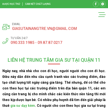
ĐƯỢC HỌC THỬ
CAM KẾT CHẤT LƯỢNG
EMAIL
GIASUTAINANGTRE.VN@GMAIL.COM
TƯ VẤN 24/7
090.333.1985 - 09.87.87.0217
LIÊN HỆ TRUNG TÂM GIA SƯ TẠI QUẬN 11
Ngày nay, nhà nhà cho con đi học, người người cho con đi học.
Điều này dẫn đến nhu cầu cạnh tranh vào các trường điểm, đào
tạo chất lượng tốt ngày càng gia tăng. Thế nhưng, để có thể cho
con theo học tại các trường điểm trên địa bàn quận 11, các em
cũng cần trang bị cho mình chắc các kiến thức nền tảng thì mới
theo kịp được bạn bè. Có nhiều phụ huynh đã tìm đến giải pháp là
thuê
gia sư dạy kèm
. Có người cho con theo học gia sư tại trung