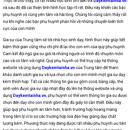
Thực tế cho thấy, có rất nhiều học sinh tìm đến với
Daykemtainha.vn
và sau đó đã cải thiện tình hình học tập rõ rệt. Điều này khiến các bậc
phụ huynh vô cùng yên tâm và hài lòng. Chúng tôi cũng cảm thấy rất
vui khi nghe các bậc phụ huynh phản hồi về những chuyển biến tích
cực của con mình.
Gia sư của Trung tâm sẽ tới nhà học sinh dạy, hình thức này giúp tiết
kiệm thời gian cũng như chi phí đi lại cho con em của quý phụ huynh.
Cam kết đội ngũ gia sư giỏi là những người có trình độ chuyên môn
cao và có tâm với nghề. Quý phụ huynh có thể truy cập hệ thống
website và ứng dụng
Daykemtainha.vn
của Trung tâm để tham
khảo danh sách gia sư và lựa chọn cho con em mình một gia sư dạy
kèm thích hợp. Tất cả các thông tin gia sư gồm cccd, bằng cấp, thẻ
sinh viên được gia sư cập nhật đầy đủ lên hệ thống website và ứng
dụng
Daykemtainha.vn
, phụ huynh có thể xem thông tin gia sư được
chọn đến dạy cho con mình gồm đầy đủ giấy tờ cần thiết. Điều này
giúp quý phụ huynh an tâm hơn, tránh trường hợp hoang mang
trong tâm lý vì lo sợ các trường hợp lừa đảo hay giảng dạy chất
lượng kém. Phương thức này đang được rất nhiều phụ huynh ưu tiên