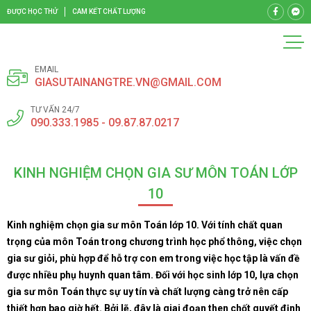
ĐƯỢC HỌC THỬ
CAM KẾT CHẤT LƯỢNG
EMAIL
GIASUTAINANGTRE.VN@GMAIL.COM
TƯ VẤN 24/7
090.333.1985 - 09.87.87.0217
KINH NGHIỆM CHỌN GIA SƯ MÔN TOÁN LỚP
10
Kinh nghiệm chọn gia sư môn Toán lớp 10. Với tính chất quan
trọng của môn Toán trong chương trình học phổ thông, việc chọn
gia sư giỏi, phù hợp để hỗ trợ con em trong việc học tập là vấn đề
được nhiều phụ huynh quan tâm. Đối với học sinh lớp 10, lựa chọn
gia sư môn Toán thực sự uy tín và chất lượng càng trở nên cấp
thiết hơn bao giờ hết. Bởi lẽ, đây là giai đoạn then chốt quyết định