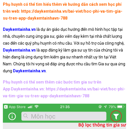
Phụ huynh có thể tìm hiểu thêm về hướng dẫn cách xem học phí
trên web:
https://daykemtainha.vn/bai-viet/hoc-phi-va-tim-gia-
su-tren-app-daykemtainhavn-788
Daykemtainha.vn
là dự án giáo dục hướng đến mô hình học tập tại
nhà, chuyên cung ứng gia sư, giáo viên dạy kèm tại nhà chất lượng
cao đến các quý phụ huynh có nhu cầu. Với sự hỗ trợ của công nghệ,
Daykemtainha.vn
là app đăng ký làm gia sư uy tín của chúng tôi và
hiện đang là ứng dụng tìm kiếm gia sư nhanh nhất uy tín tại Việt
Nam. Chúng tôi hi vọng sẽ đáp ứng được nhu cầu tìm Gia sư qua ứng
dụng
Daykemtainha.vn
.
Phụ huynh có thể xem thêm các bước tìm gia sư trên
App Daykemtainha.vn:
https://daykemtainha.vn/bai-viet/hoc-phi-
va-tim-gia-su-tren-app-daykemtainhavn-788