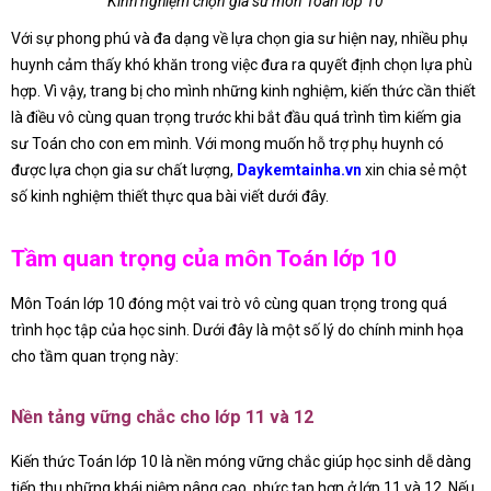
Kinh nghiệm chọn gia sư môn Toán lớp 10
Với sự phong phú và đa dạng về lựa chọn gia sư hiện nay, nhiều phụ
huynh cảm thấy khó khăn trong việc đưa ra quyết định chọn lựa phù
hợp. Vì vậy, trang bị cho mình những kinh nghiệm, kiến thức cần thiết
là điều vô cùng quan trọng trước khi bắt đầu quá trình tìm kiếm gia
sư Toán cho con em mình. Với mong muốn hỗ trợ phụ huynh có
được lựa chọn gia sư chất lượng,
Daykemtainha.vn
xin chia sẻ một
số kinh nghiệm thiết thực qua bài viết dưới đây.
Tầm quan trọng của môn Toán lớp 10
Môn Toán lớp 10 đóng một vai trò vô cùng quan trọng trong quá
trình học tập của học sinh. Dưới đây là một số lý do chính minh họa
cho tầm quan trọng này:
Nền tảng vững chắc cho lớp 11 và 12
Kiến thức Toán lớp 10 là nền móng vững chắc giúp học sinh dễ dàng
tiếp thu những khái niệm nâng cao, phức tạp hơn ở lớp 11 và 12. Nếu