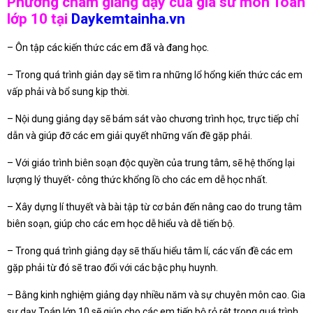
Phương châm giảng dạy của gia sư môn Toán
lớp 10 tại
Daykemtainha.vn
– Ôn tập các kiến thức các em đã và đang học.
– Trong quá trình giản dạy sẽ tìm ra những lổ hổng kiến thức các em
vấp phải và bổ sung kịp thời.
– Nội dung giảng dạy sẽ bám sát vào chương trình học, trực tiếp chỉ
dẫn và giúp đỡ các em giải quyết những vấn đề gặp phải.
– Với giáo trình biên soạn độc quyền của trung tâm, sẽ hệ thống lại
lượng lý thuyết- công thức khổng lồ cho các em dễ học nhất.
– Xây dựng lí thuyết và bài tập từ cơ bản đến nâng cao do trung tâm
biên soạn, giúp cho các em học dễ hiểu và dễ tiến bộ.
– Trong quá trình giảng dạy sẽ thấu hiểu tâm lí, các vấn đề các em
gặp phải từ đó sẽ trao đổi với các bậc phụ huynh.
– Bằng kinh nghiệm giảng dạy nhiều năm và sự chuyên môn cao. Gia
sư dạy Toán lớp 10 sẽ giúp cho các em tiến bộ rỏ rệt trong quá trình