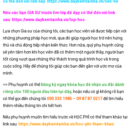
có thể đến với link này:
https://www.daykemtainha.vn/lien-he
Nếu các bạn GIA SƯ muốn tìm lớp để dạy có thể đến với link
sau:
https://www.daykemtainha.vn/lop-hoc
Lựa chọn Gia sư của chúng tôi, các bạn học viên sẽ được tiếp cận với
những phương pháp học mới, qua đó giúp người học trở nên hứng
thú và chủ động tiếp nhận kiến thức. Hơn nữa, quý phụ huynh cũng
sẽ yên tâm hơn khi học viên đã có thêm một người thầy, người bạn
tốt cùng vượt qua những thử thách trong quá trình học và trong
cuộc sống. Hãy để chúng tôi giúp các bạn đến gần với ước mơ của
mình.
=> Phụ huynh có thể
Đăng ký ngay khóa học để nhận ưu đãi dành
riêng cho 100 người đầu tiên tại đây
, hoặc nếu có gì không rõ bạn
có thể gọi đến chúng tôi
090 333 1985 – 09 87 87 0217
để tìm hiểu
thêm nhiều thông tin chi tiết hơn.
Nếu phụ huynh muốn tìm hiểu trước về HỌC PHÍ có thể tham khảo tại
link sau:
https://www.daykemtainha.vn/hoc-phi-tham-khao