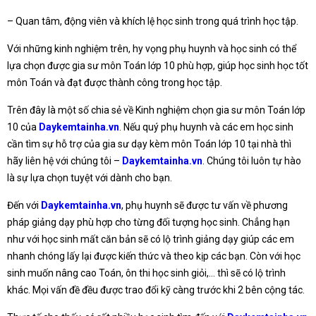
– Quan tâm, động viên và khích lệ học sinh trong quá trình học tập.
Với những kinh nghiệm trên, hy vọng phụ huynh và học sinh có thể
lựa chọn được gia sư môn Toán lớp 10 phù hợp, giúp học sinh học tốt
môn Toán và đạt được thành công trong học tập.
Trên đây là một số chia sẻ về Kinh nghiệm chọn gia sư môn Toán lớp
10 của
Daykemtainha.vn
. Nếu quý phụ huynh và các em học sinh
cần tìm sự hỗ trợ của gia sư dạy kèm môn Toán lớp 10 tại nhà thì
hãy liên hệ với chúng tôi –
Daykemtainha.vn
. Chúng tôi luôn tự hào
là sự lựa chọn tuyệt với dành cho bạn.
Đến với
Daykemtainha.vn
, phụ huynh sẽ được tư vấn về phương
pháp giảng dạy phù hợp cho từng đối tượng học sinh. Chẳng hạn
như với học sinh mất căn bản sẽ có lộ trình giảng dạy giúp các em
nhanh chóng lấy lại được kiến thức và theo kịp các bạn. Còn với học
sinh muốn nâng cao Toán, ôn thi học sinh giỏi,… thì sẽ có lộ trình
khác. Mọi vấn đề đều được trao đổi kỹ càng trước khi 2 bên cộng tác.