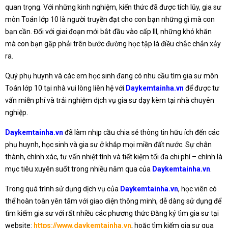
quan trọng. Với những kinh nghiệm, kiến thức đã được tích lũy, gia sư
môn Toán lớp 10 là người truyền đạt cho con bạn những gì mà con
bạn cần. Đối với giai đoạn mới bắt đầu vào cấp III, những khó khăn
mà con bạn gặp phải trên bước đường học tập là điều chắc chắn xảy
ra.
Quý phụ huynh và các em học sinh đang có nhu cầu tìm gia sư môn
Toán lớp 10 tại nhà vui lòng liên hệ với
Daykemtainha.vn
để được tư
vấn miễn phí và trải nghiệm dịch vụ gia sư dạy kèm tại nhà chuyên
nghiệp.
Daykemtainha.vn
đã làm nhịp cầu chia sẻ thông tin hữu ích đến các
phụ huynh, học sinh và gia sư ở khắp mọi miền đất nước. Sự chân
thành, chính xác, tư vấn nhiệt tình và tiết kiệm tối đa chi phí – chính là
mục tiêu xuyên suốt trong nhiều năm qua của
Daykemtainha.vn
.
Trong quá trình sử dụng dịch vụ của
Daykemtainha.vn
, học viên có
thể hoàn toàn yên tâm với giao diện thông minh, dễ dàng sử dụng để
tìm kiếm gia sư với rất nhiều các phương thức Đăng ký tìm gia sư tại
website:
https://www.daykemtainha.vn
, hoặc tìm kiếm gia sư qua