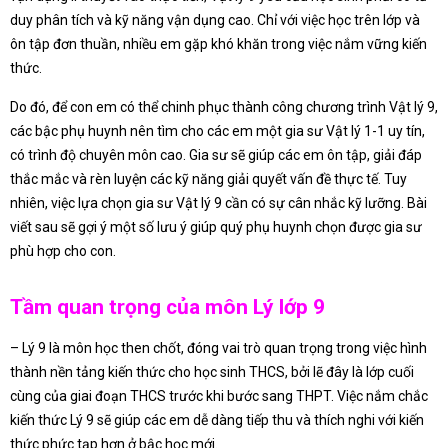
duy phân tích và kỹ năng vận dụng cao. Chỉ với việc học trên lớp và
ôn tập đơn thuần, nhiều em gặp khó khăn trong việc nắm vững kiến
thức.
Do đó, để con em có thể chinh phục thành công chương trình Vật lý 9,
các bậc phụ huynh nên tìm cho các em một gia sư Vật lý 1-1 uy tín,
có trình độ chuyên môn cao. Gia sư sẽ giúp các em ôn tập, giải đáp
thắc mắc và rèn luyện các kỹ năng giải quyết vấn đề thực tế. Tuy
nhiên, việc lựa chọn gia sư Vật lý 9 cần có sự cân nhắc kỹ lưỡng. Bài
viết sau sẽ gợi ý một số lưu ý giúp quý phụ huynh chọn được gia sư
phù hợp cho con.
Tầm quan trọng của môn Lý lớp 9
– Lý 9 là môn học then chốt, đóng vai trò quan trọng trong việc hình
thành nền tảng kiến thức cho học sinh THCS, bởi lẽ đây là lớp cuối
cùng của giai đoạn THCS trước khi bước sang THPT. Việc nắm chắc
kiến thức Lý 9 sẽ giúp các em dễ dàng tiếp thu và thích nghi với kiến
thức phức tạp hơn ở bậc học mới.