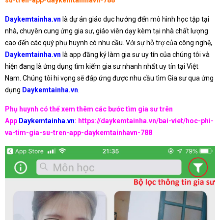
su-tren-app-daykemtainhavn-788
Daykemtainha.vn
là dự án giáo dục hướng đến mô hình học tập tại
nhà, chuyên cung ứng gia sư, giáo viên dạy kèm tại nhà chất lượng
cao đến các quý phụ huynh có nhu cầu. Với sự hỗ trợ của công nghệ,
Daykemtainha.vn
là app đăng ký làm gia sư uy tín của chúng tôi và
hiện đang là ứng dụng tìm kiếm gia sư nhanh nhất uy tín tại Việt
Nam. Chúng tôi hi vọng sẽ đáp ứng được nhu cầu tìm Gia sư qua ứng
dụng
Daykemtainha.vn
.
Phụ huynh có thể xem thêm các bước tìm gia sư trên
App
Daykemtainha.vn
:
https://daykemtainha.vn/bai-viet/hoc-phi-
va-tim-gia-su-tren-app-daykemtainhavn-788