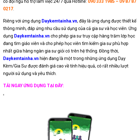
có đội ngũ hỗ trợ làm việc 24/7 qua Hotline:
090 333 1985 – 09 87 87
0217
.
Riêng với ứng dụng
Daykemtainha.vn
, đây là ứng dụng được thiết kế
thông minh, đáp ứng nhu cầu sử dụng của cả gia sư và học viên. Ứng
dụng
Daykemtainha.vn
cho phép gia sư truy cập hàng trăm lớp học
đang tìm giáo viên và cho phép học viên tìm kiếm gia sư phù hợp
nhất giữa hàng ngàn gia sư giỏi có trên hệ thống. Đồng thời,
Daykemtainha.vn
hiện đang là một trong những ứng dụng Dạy
Kèm/Gia Sư được đánh giá cao về tính hiệu quả, có rất nhiều lượt
người sử dụng và yêu thích.
TẢI NGAY ỨNG DỤNG TẠI ĐÂY: