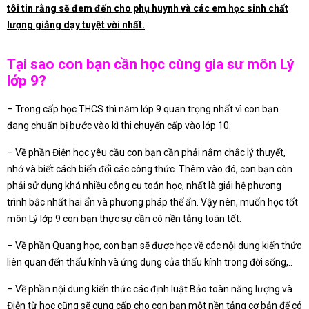
tôi tin rằng sẽ đem đến cho phụ huynh và các em học sinh chất
lượng giảng dạy tuyệt vời nhất.
Tại sao con bạn cần học cùng gia sư môn Lý
lớp 9?
– Trong cấp học THCS thì năm lớp 9 quan trọng nhất vì con bạn
đang chuẩn bị bước vào kì thi chuyển cấp vào lớp 10.
– Về phần Điện học yêu cầu con bạn cần phải nắm chắc lý thuyết,
nhớ và biết cách biến đổi các công thức. Thêm vào đó, con bạn còn
phải sử dụng khá nhiều công cụ toán học, nhất là giải hệ phương
trình bậc nhất hai ẩn và phương pháp thế ẩn. Vậy nên, muốn học tốt
môn Lý lớp 9 con bạn thực sự cần có nền tảng toán tốt.
– Về phần Quang học, con bạn sẽ được học về các nội dung kiến thức
liên quan đến thấu kính và ứng dụng của thấu kính trong đời sống,..
– Về phần nội dung kiến thức các định luật Bảo toàn năng lượng và
Điện từ học cũng sẽ cung cấp cho con bạn một nền tảng cơ bản để có