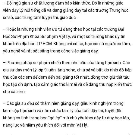
– Đội ngũ gia sư chất lượng đảm bảo kiến thức. Đó là những giáo
viên dạy Lý nổi tiếng đã và đang giảng dạy tại các trường Trung học
sơ sở, các trung tâm luyện thi, giáo dục….
– Hoặc là những sinh viên ưu tú đang theo học tại các trường Đại
Học Sư Phạm Khoa Sư phạm Vật Lý, và một số trường khác uy tín
khác trên địa bàn TP HCM. Không chỉ có tài, học còn là người có tâm,
yêu nghề và rất sốt sắng trong công việc giảng dạy.
– Phương pháp sư phạm chiếu theo nhu cầu của từng học sinh. Các
gia sư dạy môn Lý lớp 9 luôn lắng nghe, chia sẻ và bắt kịp nhịp độ tiếp
thu của các em để đem đến bài giảng tốt nhất, đồng thời giữ tiết tấu
học tập ổn định, tạo cảm giác thoải mái và dễ dàng thu nạp kiến thức
cho các em.
– Các gia sư đều có thâm niên giảng dạy, giàu kinh nghiệm trong
kèm cặp học sinh và nắm chắc tâm lý của tuổi dậy thì, tuyệt đối
không có tình trạng học “gò ép” mà chủ yếu khơi dậy tư duy học tập,
năng lực và niềm yêu thích đối với môn Vật lý.