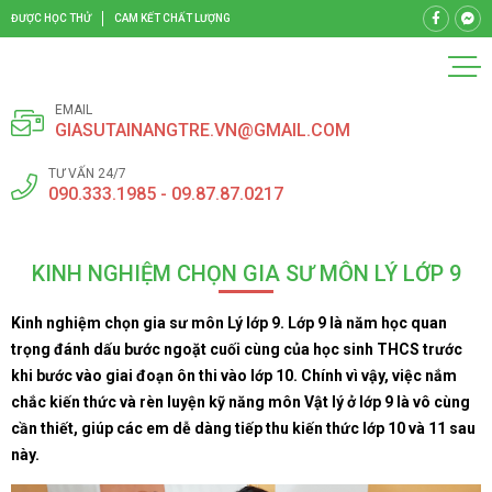
ĐƯỢC HỌC THỬ
CAM KẾT CHẤT LƯỢNG
EMAIL
GIASUTAINANGTRE.VN@GMAIL.COM
TƯ VẤN 24/7
090.333.1985 - 09.87.87.0217
KINH NGHIỆM CHỌN GIA SƯ MÔN LÝ LỚP 9
Kinh nghiệm chọn gia sư môn Lý lớp 9.
Lớp 9 là năm học quan
trọng đánh dấu bước ngoặt cuối cùng của học sinh THCS trước
khi bước vào giai đoạn ôn thi vào lớp 10. Chính vì vậy, việc nắm
chắc kiến thức và rèn luyện kỹ năng môn Vật lý ở lớp 9 là vô cùng
cần thiết, giúp các em dễ dàng tiếp thu kiến thức lớp 10 và 11 sau
này.