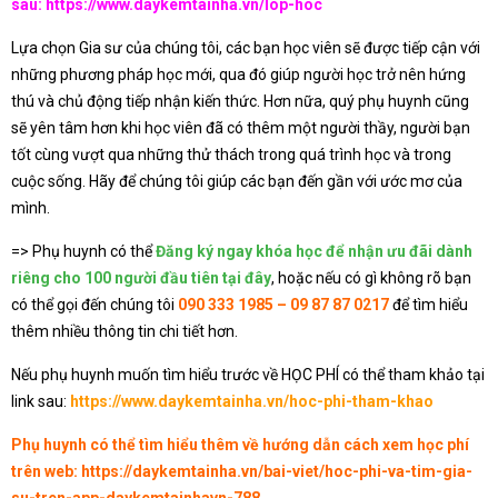
sau:
https://www.daykemtainha.vn/lop-hoc
Lựa chọn Gia sư của chúng tôi, các bạn học viên sẽ được tiếp cận với
những phương pháp học mới, qua đó giúp người học trở nên hứng
thú và chủ động tiếp nhận kiến thức. Hơn nữa, quý phụ huynh cũng
sẽ yên tâm hơn khi học viên đã có thêm một người thầy, người bạn
tốt cùng vượt qua những thử thách trong quá trình học và trong
cuộc sống. Hãy để chúng tôi giúp các bạn đến gần với ước mơ của
mình.
=> Phụ huynh có thể
Đăng ký ngay khóa học để nhận ưu đãi dành
riêng cho 100 người đầu tiên tại đây
, hoặc nếu có gì không rõ bạn
có thể gọi đến chúng tôi
090 333 1985 – 09 87 87 0217
để tìm hiểu
thêm nhiều thông tin chi tiết hơn.
Nếu phụ huynh muốn tìm hiểu trước về HỌC PHÍ có thể tham khảo tại
link sau:
https://www.daykemtainha.vn/hoc-phi-tham-khao
Phụ huynh có thể tìm hiểu thêm về hướng dẫn cách xem học phí
trên web:
https://daykemtainha.vn/bai-viet/hoc-phi-va-tim-gia-