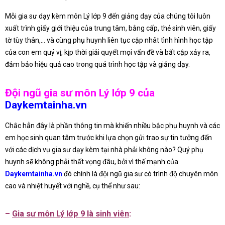
Mỗi gia sư dạy kèm môn Lý lớp 9 đến giảng dạy của chúng tôi luôn
xuất trình giấy giới thiệu của trung tâm, bằng cấp, thẻ sinh viên, giấy
tờ tùy thân,… và cùng phụ huynh liên tục cập nhât tình hình học tập
của con em quý vị, kịp thời giải quyết mọi vấn đề và bất cập xảy ra,
đảm bảo hiệu quả cao trong quá trình học tập và giảng dạy.
Đội ngũ gia sư môn Lý lớp 9 của
Daykemtainha.vn
Chắc hẳn đây là phần thông tin mà khiến nhiều bậc phụ huynh và các
em học sinh quan tâm trước khi lựa chọn gửi trao sự tin tưởng đến
với các dịch vụ gia sư dạy kèm tại nhà phải không nào? Quý phụ
huynh sẽ không phải thất vọng đâu, bởi vì thế mạnh của
Daykemtainha.vn
đó chính là đội ngũ gia sư có trình độ chuyên môn
cao và nhiệt huyết với nghề, cụ thể như sau:
–
Gia sư môn Lý lớp 9 là sinh viên
: