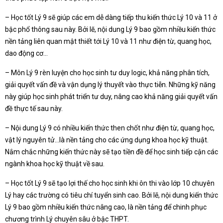
– Học tốt Lý 9 sẽ giúp các em dễ dàng tiếp thu kiến thức Lý 10 và 11 ở
bậc phổ thông sau này. Bởi lẽ, nội dung Lý 9 bao gồm nhiều kiến thức
nền tảng liên quan mật thiết tới Lý 10 và 11 như điện từ, quang học,
dao động cơ…
– Môn Lý 9 rèn luyện cho học sinh tư duy logic, khả năng phân tích,
giải quyết vấn đề và vận dụng lý thuyết vào thực tiễn. Những kỹ năng
này giúp học sinh phát triển tư duy, nâng cao khả năng giải quyết vấn
đề thực tế sau này.
– Nội dung Lý 9 có nhiều kiến thức then chốt như điện từ, quang học,
vật lý nguyên tử…là nền tảng cho các ứng dụng khoa học kỹ thuật.
Nắm chắc những kiến thức này sẽ tạo tiền đề để học sinh tiếp cận các
ngành khoa học kỹ thuật về sau.
– Học tốt Lý 9 sẽ tạo lợi thế cho học sinh khi ôn thi vào lớp 10 chuyên
Lý hay các trường có tiêu chí tuyển sinh cao. Bởi lẽ, nội dung kiến thức
Lý 9 bao gồm nhiều kiến thức nâng cao, là nền tảng để chinh phục
chương trình Lý chuyên sâu ở bậc THPT.