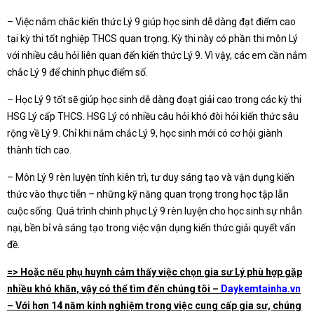
– Việc nắm chắc kiến thức Lý 9 giúp học sinh dễ dàng đạt điểm cao
tại kỳ thi tốt nghiệp THCS quan trọng. Kỳ thi này có phần thi môn Lý
với nhiều câu hỏi liên quan đến kiến thức Lý 9. Vì vậy, các em cần nắm
chắc Lý 9 để chinh phục điểm số.
– Học Lý 9 tốt sẽ giúp học sinh dễ dàng đoạt giải cao trong các kỳ thi
HSG Lý cấp THCS. HSG Lý có nhiều câu hỏi khó đòi hỏi kiến thức sâu
rộng về Lý 9. Chỉ khi nắm chắc Lý 9, học sinh mới có cơ hội giành
thành tích cao.
– Môn Lý 9 rèn luyện tính kiên trì, tư duy sáng tạo và vận dụng kiến
thức vào thực tiễn – những kỹ năng quan trọng trong học tập lẫn
cuộc sống. Quá trình chinh phục Lý 9 rèn luyện cho học sinh sự nhẫn
nại, bền bỉ và sáng tạo trong việc vận dụng kiến thức giải quyết vấn
đề.
=> Hoặc nếu phụ huynh cảm thấy việc chọn gia sư Lý phù hợp gặp
nhiều khó khăn, vậy có thể tìm đến chúng tôi –
Daykemtainha.vn
– Với hơn 14 năm kinh nghiệm trong việc cung cấp gia sư, chúng