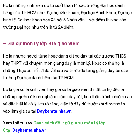
Họ là những sinh viên ưu tú xuất thân từ các trường Đại học danh
tiếng của TP HCM như: Đại học Sư Phạm, Đại học Bách Khoa, Đại học
Kinh tế, Đại học Khoa học Xã hội & Nhân văn,… với điểm thi vào các
trường Đại học như trên là từ 24 điểm.
–
Gia sư môn Lý lớp 9 là giáo viên
:
Họ là những người từng hoặc đang giảng dạy tại các trường THCS
hay THPT với chuyên môn giảng dạy là môn Lý. Hoặc có thể họ là
những Thạc sĩ, Tiến sĩ đã về hưu và trước đó từng giảng dạy tại các
trường Đại học danh tiếng tại TP HCM.
Dù là gia sư là sinh viên hay gia sư là giáo viên thì tất cả họ đều là
những người có kinh nghiệm giảng dạy tốt, tinh thần trách nhiệm cao
và đặc biết là có lý lịch rõ ràng, giấy tờ đầy đủ trước khi được nhận
vào làm gia sư tại
Daykemtainha.vn
.
Xem thêm: >>>
Danh sách
đội ngũ gia sư môn Lý lớp
8
tại
D
aykemtainha.vn