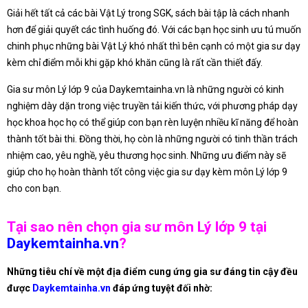
Giải hết tất cả các bài Vật Lý trong SGK, sách bài tập là cách nhanh
hơn để giải quyết các tình huống đó. Với các bạn học sinh ưu tú muốn
chinh phục những bài Vật Lý khó nhất thì bên cạnh có một gia sư dạy
kèm chỉ điểm mỗi khi gặp khó khăn cũng là rất cần thiết đấy.
Gia sư môn Lý lớp 9 của Daykemtainha.vn là những người có kinh
nghiệm dày dặn trong việc truyền tải kiến thức, với phương pháp dạy
học khoa học họ có thể giúp con bạn rèn luyện nhiều kĩ năng để hoàn
thành tốt bài thi. Đồng thời, họ còn là những người có tinh thần trách
nhiệm cao, yêu nghề, yêu thương học sinh. Những ưu điểm này sẽ
giúp cho họ hoàn thành tốt công việc gia sư dạy kèm môn Lý lớp 9
cho con bạn.
Tại sao nên chọn gia sư môn Lý lớp 9 tại
Daykemtainha.vn
?
Những tiêu chí về một địa điểm cung ứng gia sư đáng tin cậy đều
được
Daykemtainha.vn
đáp ứng tuyệt đối nhờ: