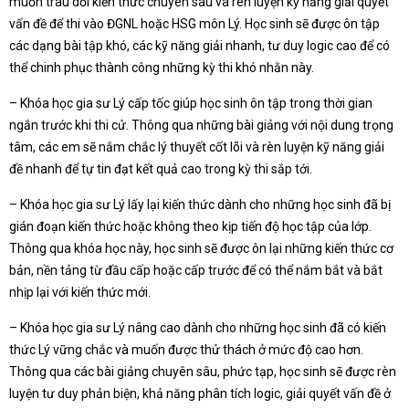
muốn trau dồi kiến thức chuyên sâu và rèn luyện kỹ năng giải quyết
vấn đề để thi vào ĐGNL hoặc HSG môn Lý. Học sinh sẽ được ôn tập
các dạng bài tập khó, các kỹ năng giải nhanh, tư duy logic cao để có
thể chinh phục thành công những kỳ thi khó nhằn này.
– Khóa học gia sư Lý cấp tốc giúp học sinh ôn tập trong thời gian
ngắn trước khi thi cử. Thông qua những bài giảng với nội dung trọng
tâm, các em sẽ nắm chắc lý thuyết cốt lõi và rèn luyện kỹ năng giải
đề nhanh để tự tin đạt kết quả cao trong kỳ thi sắp tới.
– Khóa học gia sư Lý lấy lại kiến thức dành cho những học sinh đã bị
gián đoạn kiến thức hoặc không theo kịp tiến độ học tập của lớp.
Thông qua khóa học này, học sinh sẽ được ôn lại những kiến thức cơ
bản, nền tảng từ đầu cấp hoặc cấp trước để có thể nắm bắt và bắt
nhịp lại với kiến thức mới.
– Khóa học gia sư Lý nâng cao dành cho những học sinh đã có kiến
thức Lý vững chắc và muốn được thử thách ở mức độ cao hơn.
Thông qua các bài giảng chuyên sâu, phức tạp, học sinh sẽ được rèn
luyện tư duy phản biện, khả năng phân tích logic, giải quyết vấn đề ở