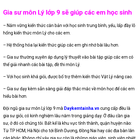
Gia sư môn Lý lớp 9 sẽ giúp các em học sinh
– Nắm vững kiến thức căn bản với học sinh trung bình, yếu, lấp đầy lỗ
hổng kiến thức môn Lý cho các em.
– Hệ thống hóa lại kiến thức giúp các em ghi nhớ bài lâu hơn.
– Gia sư thường xuyên áp dụng lý thuyết vào bài tập giúp các em có
thể giải nhanh các bài tập, đề thi môn Lý.
– Với học sinh khá giỏi, được bổ trợ thêm kiến thức Vật Lý nâng cao.
– Gia sư dạy kèm sẵn sàng giải đáp thắc mắc về môn học để các em
hiểu bài hơn.
Đội ngũ gia sư môn Lý lớp 9 mà
Daykemtainha.vn
cung cấp đều là
gia sư giỏi, có kinh nghiệm lâu năm trong giảng dạy. Ở đâu cần gia
sư, ở đó có chúng tôi. Bất kể là khu vực tỉnh thành, quận huyện nào:
Từ TP HCM, Hà Nội cho tới Bình Dương, Đồng Nai hay các địa bàn lân
cận khác. Không chỉ vậy gia sư còn là những giáo viên, sinh viên nhiệt