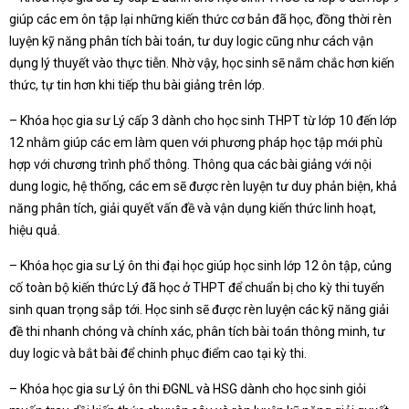
giúp các em ôn tập lại những kiến thức cơ bản đã học, đồng thời rèn
luyện kỹ năng phân tích bài toán, tư duy logic cũng như cách vận
dụng lý thuyết vào thực tiễn. Nhờ vậy, học sinh sẽ nắm chắc hơn kiến
thức, tự tin hơn khi tiếp thu bài giảng trên lớp.
– Khóa học gia sư Lý cấp 3 dành cho học sinh THPT từ lớp 10 đến lớp
12 nhằm giúp các em làm quen với phương pháp học tập mới phù
hợp với chương trình phổ thông. Thông qua các bài giảng với nội
dung logic, hệ thống, các em sẽ được rèn luyện tư duy phản biện, khả
năng phân tích, giải quyết vấn đề và vận dụng kiến thức linh hoạt,
hiệu quả.
– Khóa học gia sư Lý ôn thi đại học giúp học sinh lớp 12 ôn tập, củng
cố toàn bộ kiến thức Lý đã học ở THPT để chuẩn bị cho kỳ thi tuyển
sinh quan trọng sắp tới. Học sinh sẽ được rèn luyện các kỹ năng giải
đề thi nhanh chóng và chính xác, phân tích bài toán thông minh, tư
duy logic và bắt bài để chinh phục điểm cao tại kỳ thi.
– Khóa học gia sư Lý ôn thi ĐGNL và HSG dành cho học sinh giỏi