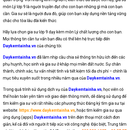
môn Lý lớp 9 là người truyền đạt cho con bạn những gì mà con bạn
cần. Gia sư sẽ là người đưa đò, giúp con bạn xây dựng nền tảng vững
chắc cho tòa lâu đài kiến thức.
Hãy lựa chọn gia sư lớp 9 dạy kèm môn Lý chất lượng cho con bạn.
Mọi thông tin cần tư vấn bạn đều có thể liên hệ trực tiếp đến
Daykemtainha.vn
của chúng tôi.
Daykemtainha.vn
đã làm nhịp cầu chia sẻ thông tin hữu ích đến các
phụ huynh, học sinh và gia sư ở khắp mọi miền đất nước. Sự chân
thành, chính xác, tư vấn nhiệt tình và tiết kiệm tối đa chi phí – chính là
mục tiêu xuyên suốt trong nhiều năm qua của
Daykemtainha.vn
.
Trong quá trình sử dụng dịch vụ của
Daykemtainha.vn
, học viên có
thể hoàn toàn yên tâm với giao diện thông minh, dễ dàng sử dụng để
tìm kiếm gia sư với rất nhiều các phương thức Đăng ký tìm gia sư tại
website:
https://www.daykemtainha.vn
, hoặc tìm kiếm gia sư qua
ứng dụng (apps)
Daykemtainha.vn
trên điện thoại một cách đơn
giản, kể cả đối với người ít tiếp xúc với công nghệ. Đặc biệt, Trung tâm