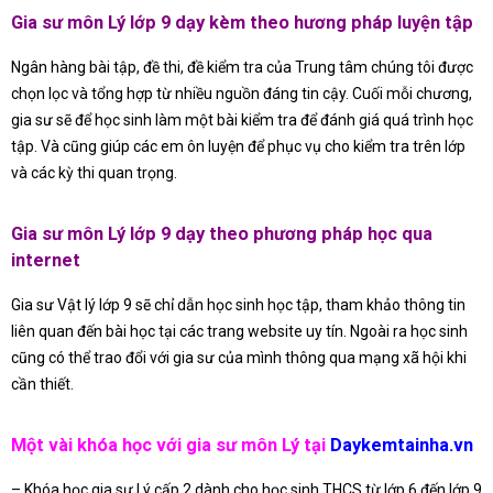
Gia sư môn Lý lớp 9 dạy kèm theo hương pháp luyện tập
Ngân hàng bài tập, đề thi, đề kiểm tra của Trung tâm chúng tôi được
chọn lọc và tổng hợp từ nhiều nguồn đáng tin cậy. Cuối mỗi chương,
gia sư sẽ để học sinh làm một bài kiểm tra để đánh giá quá trình học
tập. Và cũng giúp các em ôn luyện để phục vụ cho kiểm tra trên lớp
và các kỳ thi quan trọng.
Gia sư môn Lý lớp 9 dạy theo phương pháp học qua
internet
Gia sư Vật lý lớp 9 sẽ chỉ dẫn học sinh học tập, tham khảo thông tin
liên quan đến bài học tại các trang website uy tín. Ngoài ra học sinh
cũng có thể trao đổi với gia sư của mình thông qua mạng xã hội khi
cần thiết.
Một vài khóa học với gia sư môn Lý tại
Daykemtainha.vn
– Khóa học gia sư Lý cấp 2 dành cho học sinh THCS từ lớp 6 đến lớp 9