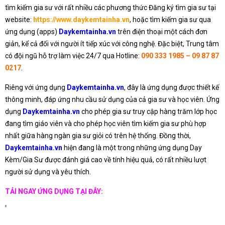
tìm kiếm gia sư với rất nhiều các phương thức Đăng ký tìm gia sư tại
website:
https://www.daykemtainha.vn
, hoặc tìm kiếm gia sư qua
ứng dụng (apps)
Daykemtainha.vn
trên điện thoại một cách đơn
giản, kể cả đối với người ít tiếp xúc với công nghệ. Đặc biệt, Trung tâm
có đội ngũ hỗ trợ làm việc 24/7 qua Hotline:
090 333 1985 – 09 87 87
0217
.
Riêng với ứng dụng
Daykemtainha.vn
, đây là ứng dụng được thiết kế
thông minh, đáp ứng nhu cầu sử dụng của cả gia sư và học viên. Ứng
dụng
Daykemtainha.vn
cho phép gia sư truy cập hàng trăm lớp học
đang tìm giáo viên và cho phép học viên tìm kiếm gia sư phù hợp
nhất giữa hàng ngàn gia sư giỏi có trên hệ thống. Đồng thời,
Daykemtainha.vn
hiện đang là một trong những ứng dụng Dạy
Kèm/Gia Sư được đánh giá cao về tính hiệu quả, có rất nhiều lượt
người sử dụng và yêu thích.
TẢI NGAY ỨNG DỤNG TẠI ĐÂY: