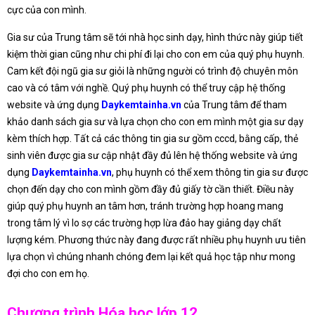
cực của con mình.
Gia sư của Trung tâm sẽ tới nhà học sinh dạy, hình thức này giúp tiết
kiệm thời gian cũng như chi phí đi lại cho con em của quý phụ huynh.
Cam kết đội ngũ gia sư giỏi là những người có trình độ chuyên môn
cao và có tâm với nghề. Quý phụ huynh có thể truy cập hệ thống
website và ứng dụng
Daykemtainha.vn
của Trung tâm để tham
khảo danh sách gia sư và lựa chọn cho con em mình một gia sư dạy
kèm thích hợp. Tất cả các thông tin gia sư gồm cccd, bằng cấp, thẻ
sinh viên được gia sư cập nhật đầy đủ lên hệ thống website và ứng
dụng
Daykemtainha.vn
, phụ huynh có thể xem thông tin gia sư được
chọn đến dạy cho con mình gồm đầy đủ giấy tờ cần thiết. Điều này
giúp quý phụ huynh an tâm hơn, tránh trường hợp hoang mang
trong tâm lý vì lo sợ các trường hợp lừa đảo hay giảng dạy chất
lượng kém. Phương thức này đang được rất nhiều phụ huynh ưu tiên
lựa chọn vì chúng nhanh chóng đem lại kết quả học tập như mong
đợi cho con em họ.
Chương trình Hóa học lớp 12