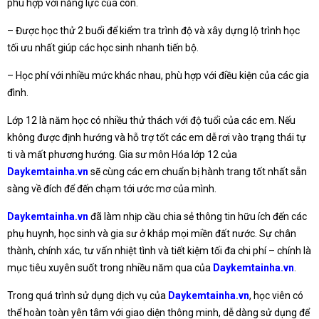
phù hợp với năng lực của con.
– Được học thử 2 buổi để kiểm tra trình độ và xây dựng lộ trình học
tối ưu nhất giúp các học sinh nhanh tiến bộ.
– Học phí với nhiều mức khác nhau, phù hợp với điều kiện của các gia
đình.
Lớp 12 là năm học có nhiều thử thách với độ tuổi của các em. Nếu
không được định hướng và hỗ trợ tốt các em dễ rơi vào trạng thái tự
ti và mất phương hướng. Gia sư môn Hóa lớp 12 của
Daykemtainha.vn
sẽ cùng các em chuẩn bị hành trang tốt nhất sẵn
sàng về đích để đến chạm tới ước mơ của mình.
Daykemtainha.vn
đã làm nhịp cầu chia sẻ thông tin hữu ích đến các
phụ huynh, học sinh và gia sư ở khắp mọi miền đất nước. Sự chân
thành, chính xác, tư vấn nhiệt tình và tiết kiệm tối đa chi phí – chính là
mục tiêu xuyên suốt trong nhiều năm qua của
Daykemtainha.vn
.
Trong quá trình sử dụng dịch vụ của
Daykemtainha.vn
, học viên có
thể hoàn toàn yên tâm với giao diện thông minh, dễ dàng sử dụng để