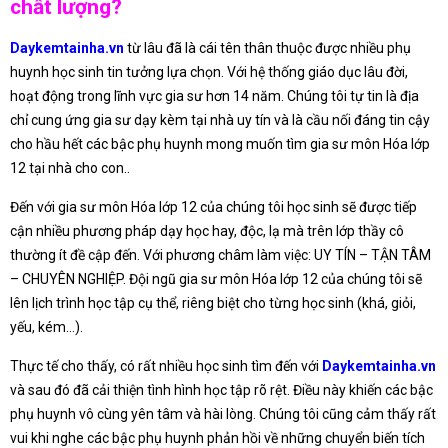
chất lượng?
Daykemtainha.vn
từ lâu đã là cái tên thân thuộc được nhiều phụ
huynh học sinh tin tưởng lựa chọn. Với hệ thống giáo dục lâu đời,
hoạt động trong lĩnh vực gia sư hơn 14 năm. Chúng tôi tự tin là địa
chỉ cung ứng gia sư dạy kèm tại nhà uy tín và là cầu nối đáng tin cậy
cho hầu hết các bậc phụ huynh mong muốn tìm gia sư môn Hóa lớp
12 tại nhà cho con..
Đến với gia sư môn Hóa lớp 12 của chúng tôi học sinh sẽ được tiếp
cận nhiều phương pháp dạy học hay, độc, lạ mà trên lớp thầy cô
thường ít đề cập đến. Với phương châm làm việc: UY TÍN – TẬN TÂM
– CHUYÊN NGHIỆP. Đội ngũ gia sư môn Hóa lớp 12 của chúng tôi sẽ
lên lịch trình học tập cụ thể, riêng biệt cho từng học sinh (khá, giỏi,
yếu, kém…).
Thực tế cho thấy, có rất nhiều học sinh tìm đến với
Daykemtainha.vn
và sau đó đã cải thiện tình hình học tập rõ rệt. Điều này khiến các bậc
phụ huynh vô cùng yên tâm và hài lòng. Chúng tôi cũng cảm thấy rất
vui khi nghe các bậc phụ huynh phản hồi về những chuyển biến tích