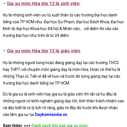
–
Gia sư môn Hóa lớp 12 là sinh viên
:
Họ là những sinh viên ưu tú xuất thân từ các trường Đại học danh
tiếng của TP HCM như: Đại học Sư Phạm, Đại học Bách Khoa, Đại học
Kinh tế, Đại học Khoa học Xã hội & Nhân văn,… với điểm thi vào các
trường Đại học như trên là từ 24 điểm.
–
Gia sư
môn Hóa lớp 12
là giáo viên
:
Họ là những người từng hoặc đang giảng dạy tại các trường THCS
hay THPT với chuyên môn giảng dạy là môn Hóa. Hoặc có thể họ là
những Thạc sĩ, Tiến sĩ đã về hưu và trước đó từng giảng dạy tại các
trường Đại học danh tiếng tại TP HCM.
Dù là gia sư là sinh viên hay gia sư là giáo viên thì tất cả họ đều là
những người có kinh nghiệm giảng dạy tốt, tinh thần trách nhiệm cao
và đặc biết là có lý lịch rõ ràng, giấy tờ đầy đủ trước khi được nhận
vào làm gia sư tại
Daykemtainha.vn
.
Xem thêm: >>>
Danh sách
đội ngũ gia sư môn