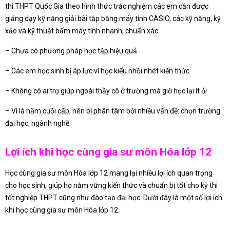
thi THPT Quốc Gia theo hình thức trắc nghiệm các em cần được
giảng dạy kỹ năng giải bài tập bằng máy tính CASIO, các kỹ năng, kỹ
xảo và kỹ thuật bấm máy tính nhanh, chuẩn xác.
– Chưa có phương pháp học tập hiệu quả
– Các em học sinh bị áp lực vì học kiểu nhồi nhét kiến thức
– Không có ai trợ giúp ngoài thầy cô ở trường mà giờ học lại ít ỏi
– Vì là năm cuối cấp, nên bị phân tâm bởi nhiều vấn đề: chọn trường
đại học, ngành nghề.
Lợi ích khi học cùng gia sư môn Hóa lớp 12
Học cùng gia sư môn Hóa lớp 12 mang lại nhiều lợi ích quan trọng
cho học sinh, giúp họ nắm vững kiến thức và chuẩn bị tốt cho kỳ thi
tốt nghiệp THPT cũng như đào tạo đại học. Dưới đây là một số lợi ích
khi học cùng gia sư môn Hóa lớp 12: