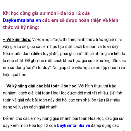
Khi học cùng gia sư môn Hóa lớp 12 của
Daykemtainha.vn
các em sẽ được hoàn thiện về kiến
thức và kỹ năng:
– Về kiến thức:
Vì Hóa học được thi theo hình thức trắc nghiệm, vì
vậy gia sư sẽ giúp các em học tập một cách bài bản và toàn diện.
Nếu muốn dành điểm tuyệt đối, phải ghi nhớ tất cả những chi tiết dù
là nhỏ nhất. Để ghi nhớ một cách khoa học, gia sư sẽ hướng dẫn các
em sử dụng “sơ đồ tư duy”. Nó giúp cho việc học và ôn tập nhanh và
hiệu quả hơn.
– Về kỹ năng giải các bài toán Hóa học:
Với hình thức thi trắc
nghiệm, cách giải bài toán Hóa Học được đổi mới rất nhiều. Để tính
toán và giải các bài toán này đòi hỏi các em phải ôn tập rất nhiều
dạng và luyện cách giải nhanh.
Để rèn cho các em kỹ năng giải nhanh bài toán Hóa Học, các gia sư
dạy kèm môn Hóa lớp 12 của
Daykemtainha.vn
đã áp dụng các