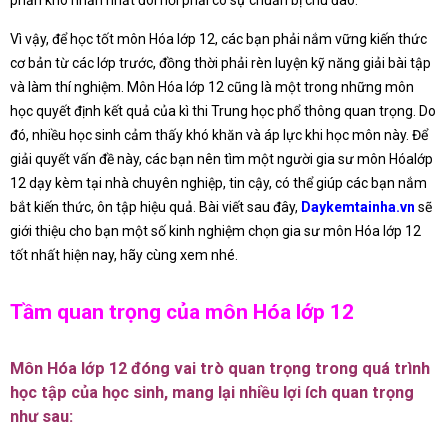
phần khó nhằn nhất đòi hỏi phải có sự chuẩn bị chu đáo.
Vì vậy, để học tốt môn Hóa lớp 12, các bạn phải nắm vững kiến thức
cơ bản từ các lớp trước, đồng thời phải rèn luyện kỹ năng giải bài tập
và làm thí nghiệm. Môn Hóa lớp 12 cũng là một trong những môn
học quyết định kết quả của kì thi Trung học phổ thông quan trọng. Do
đó, nhiều học sinh cảm thấy khó khăn và áp lực khi học môn này. Để
giải quyết vấn đề này, các bạn nên tìm một người gia sư môn Hóalớp
12 dạy kèm tại nhà chuyên nghiệp, tin cậy, có thể giúp các bạn nắm
bắt kiến thức, ôn tập hiệu quả. Bài viết sau đây,
Daykemtainha.vn
sẽ
giới thiệu cho bạn một số kinh nghiệm chọn gia sư môn Hóa lớp 12
tốt nhất hiện nay, hãy cùng xem nhé.
Tầm quan trọng của môn Hóa lớp 12
Môn Hóa lớp 12 đóng vai trò quan trọng trong quá trình
học tập của học sinh, mang lại nhiều lợi ích quan trọng
như sau: