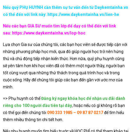
Nếu quý PHỤ HUYNH cần thêm sự tư vấn đến từ Daykemtainha.vn
có thể đến với link này:
https://www.daykemtainha.vn/lien-he
Nếu các bạn GIA SƯ muốn tìm lớp để dạy có thể đến với link
sau:
https://www.daykemtainha.vn/lop-hoc
Lựa chọn Gia sư của chúng tôi, các bạn học viên sẽ được tiếp cận với
những phương pháp học mới, qua đó giúp người học trở nên hứng
thú và chủ động tiếp nhận kiến thức. Hơn nữa, quý phụ huynh cũng
sẽ yên tâm hơn khi học viên đã có thêm một người thầy, người bạn
tốt cùng vượt qua những thử thách trong quá trình học và trong
cuộc sống. Hãy để chúng tôi giúp các bạn đến gần với ước mơ của
mình.
=> Phụ huynh có thể
Đăng ký ngay khóa học để nhận ưu đãi dành
riêng cho 100 người đầu tiên tại đây
, hoặc nếu có gì không rõ bạn
có thể gọi đến chúng tôi
090 333 1985 – 09 87 87 0217
để tìm hiểu
thêm nhiều thông tin chi tiết hơn.
Nếu phụ huynh muốn tìm hiểu trước về HỌC PHÍ có thể tham khảo tại