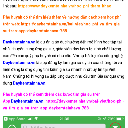
link sau:
https://www.daykemtainha.vn/hoc-phi-tham-khao
Phụ huynh có thể tìm hiểu thêm về hướng dẫn cách xem học phí
trên web:
https://daykemtainha.vn/bai-viet/hoc-phi-va-tim-gia-
su-tren-app-daykemtainhavn-788
Daykemtainha.vn
là dự án giáo dục hướng đến mô hình học tập tại
nhà, chuyên cung ứng gia sư, giáo viên dạy kèm tại nhà chất lượng
cao đến các quý phụ huynh có nhu cầu. Với sự hỗ trợ của công nghệ,
Daykemtainha.vn
là app đăng ký làm gia sư uy tín của chúng tôi và
hiện đang là ứng dụng tìm kiếm gia sư nhanh nhất uy tín tại Việt
Nam. Chúng tôi hi vọng sẽ đáp ứng được nhu cầu tìm Gia sư qua ứng
dụng
Daykemtainha.vn
.
Phụ huynh có thể xem thêm các bước tìm gia sư trên
App
Daykemtainha.vn
:
https://daykemtainha.vn/bai-viet/hoc-phi-
va-tim-gia-su-tren-app-daykemtainhavn-788