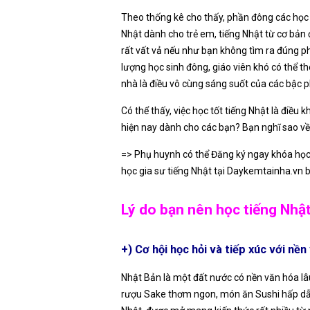
Theo thống kê cho thấy, phần đông các học v
Nhật dành cho trẻ em, tiếng Nhật từ cơ bản 
rất vất vả nếu như bạn không tìm ra đúng p
lượng học sinh đông, giáo viên khó có thể th
nhà là điều vô cùng sáng suốt của các bậc p
Có thể thấy, việc học tốt tiếng Nhật là điều
hiện nay dành cho các bạn? Bạn nghĩ sao về
=> Phụ huynh có thể Đăng ký ngay khóa học đ
học gia sư tiếng Nhật tại Daykemtainha.vn 
Lý do bạn nên học tiếng Nhật
+) Cơ hội học hỏi và tiếp xúc với nền
Nhật Bản là một đất nước có nền văn hóa lâ
rượu Sake thơm ngon, món ăn Sushi hấp dẫn, 