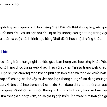
vô vàn cơ hội.
hĩ rằng mình quên lý do học tiếng Nhật! Điều đó thật không hay, việc quê
muốn ban đầu. Và khi bạn bắt đầu bị sa lầy, không còn tập trung trong v
 nhận ra cuộc hành trình học tiếng Nhật đã đi theo một hướng khác.
t lúc:
, có hàng trăm, hàng nghìn tư liệu giúp bạn trong việc học tiếng Nhật. V
iệu từ hàng chục trang web khác nhau với suy nghĩ nhiều trang web khác
. Học những chương trình không phù hợp bản thân và trình độ khiến bạn t
p hết chúng, có thể xảy ra việc bạn học không đúng và sử dụng chúng và
 bạn, không phù hợp trong ngữ cảnh đó. Bạn đang phí phạm thời gian qu
c quyết định bởi các nguồn thông tin không chính xác, tràn lan trên mạn
ơn tìm một gia sư dạy kèm, nó có giá trị gấp nhiều lần và sẽ đưa bạn gần g