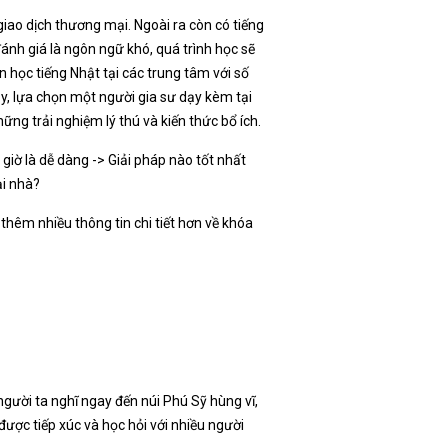
giao dịch thương mại. Ngoài ra còn có tiếng
ánh giá là ngôn ngữ khó, quá trình học sẽ
 học tiếng Nhật tại các trung tâm với số
ậy, lựa chọn một người gia sư dạy kèm tại
ng trải nghiệm lý thú và kiến thức bổ ích.
giờ là dễ dàng -> Giải pháp nào tốt nhất
ại nhà?
thêm nhiều thông tin chi tiết hơn về khóa
gười ta nghĩ ngay đến núi Phú Sỹ hùng vĩ,
ược tiếp xúc và học hỏi với nhiều người