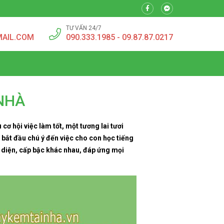
TƯ VẤN 24/7
MAIL.COM
090.333.1985 - 09.87.87.0217
 NHÀ
ơ hội việc làm tốt, một tương lai tươi
bắt đầu chú ý đến việc cho con học tiếng
 diện, cấp bậc khác nhau, đáp ứng mọi