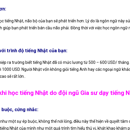
ơn:
ọc tiếng Nhật, não bộ của bạn sẽ phát triển hơn. Lý do là ngôn ngữ này s
 giúp bạn phát triển bán cầu não phải. Đồng thời với việc học ngôn ngữ 
với trình độ tiếng Nhật của bạn:
ghiệp ra trường biết tiếng Nhật đã có mức lương từ 500 – 600 USD/ tháng
i 1000 USD. Người Nhật vốn không giỏi tiếng Anh hay các ngoại ngữ khác 
ao sẽ rất lớn..
hi học tiếng Nhật do đội ngũ Gia sư dạy tiếng N
p buộc, cứng nhắc:
như một sự ép buộc, không thể nới lỏng, điều này thể hiện về quyết tâm c
 tiếng Nhật của mình như một quá trình tìm hiểu thú vị, khát khao khám 