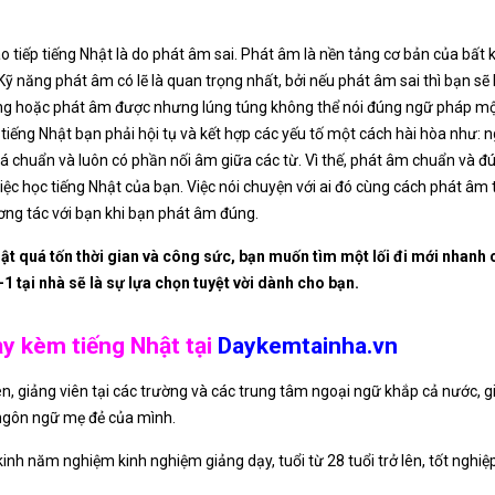
ao tiếp tiếng Nhật là do phát âm sai. Phát âm là nền tảng cơ bản của bất
ỹ năng phát âm có lẽ là quan trọng nhất, bởi nếu phát âm sai thì bạn sẽ
ựng hoặc phát âm được nhưng lúng túng không thể nói đúng ngữ pháp mộ
 tiếng Nhật bạn phải hội tụ và kết hợp các yếu tố một cách hài hòa như: 
á chuẩn và luôn có phần nối âm giữa các từ. Vì thế, phát âm chuẩn và đún
iệc học tiếng Nhật của bạn. Việc nói chuyện với ai đó cùng cách phát âm 
ơng tác với bạn khi bạn phát âm đúng.
ật quá tốn thời gian và công sức, bạn muốn tìm một lối đi mới nhanh 
 tại nhà sẽ là sự lựa chọn tuyệt vời dành cho bạn.
y kèm tiếng Nhật tại
Daykemtainha.vn
iên, giảng viên tại các trường và các trung tâm ngoại ngữ khắp cả nước, 
ư ngôn ngữ mẹ đẻ của mình.
 kinh năm nghiệm kinh nghiệm giảng dạy, tuổi từ 28 tuổi trở lên, tốt ngh