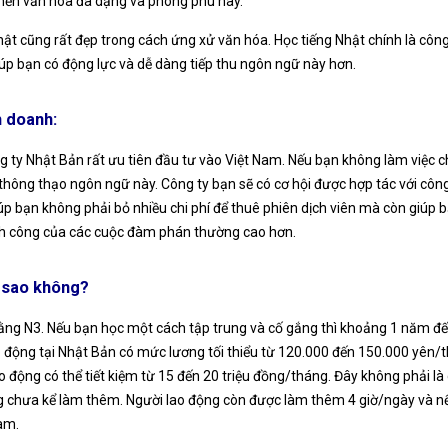
 nền văn hóa đa dạng và phong phú này.
ật cũng rất đẹp trong cách ứng xử văn hóa. Học tiếng Nhật chính là công
iúp bạn có động lực và dễ dàng tiếp thu ngôn ngữ này hơn.
h doanh:
g ty Nhật Bản rất ưu tiên đầu tư vào Việt Nam. Nếu bạn không làm việc c
 thông thạo ngôn ngữ này. Công ty bạn sẽ có cơ hội được hợp tác với côn
úp bạn không phải bỏ nhiều chi phí để thuê phiên dịch viên mà còn giúp b
hành công của các cuộc đàm phán thường cao hơn.
i sao không?
bằng N3. Nếu bạn học một cách tập trung và cố gắng thì khoảng 1 năm đ
o động tại Nhật Bản có mức lương tối thiểu từ 120.000 đến 150.000 yên/
lao động có thể tiết kiệm từ 15 đến 20 triệu đồng/tháng. Đây không phải l
g chưa kể làm thêm. Người lao động còn được làm thêm 4 giờ/ngày và nế
Nam.