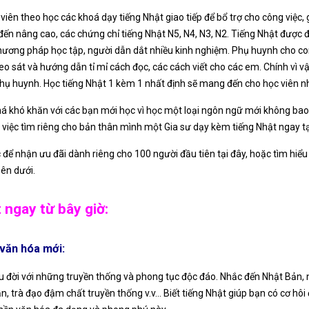
iên theo học các khoá dạy tiếng Nhật giao tiếp để bổ trợ cho công việc, 
đến nâng cao, các chứng chỉ tiếng Nhật N5, N4, N3, N2. Tiếng Nhật được đ
hương pháp học tập, người dẫn dắt nhiều kinh nghiệm. Phụ huynh cho con
eo sát và hướng dẫn tỉ mỉ cách đọc, các cách viết cho các em. Chính vì v
hụ huynh. Học tiếng Nhật 1 kèm 1 nhất định sẽ mang đến cho học viên nhữ
 khá khó khăn với các bạn mới học vì học một loại ngôn ngữ mới không bao 
 việc tìm riêng cho bản thân mình một Gia sư dạy kèm tiếng Nhật ngay t
ể nhận ưu đãi dành riêng cho 100 người đầu tiên tại đây, hoặc tìm hiểu 
bên dưới.
 ngay từ bây giờ:
 văn hóa mới:
u đời với những truyền thống và phong tục độc đáo. Nhắc đến Nhật Bản, n
trà đạo đậm chất truyền thống v.v… Biết tiếng Nhật giúp bạn có cơ hôi đ