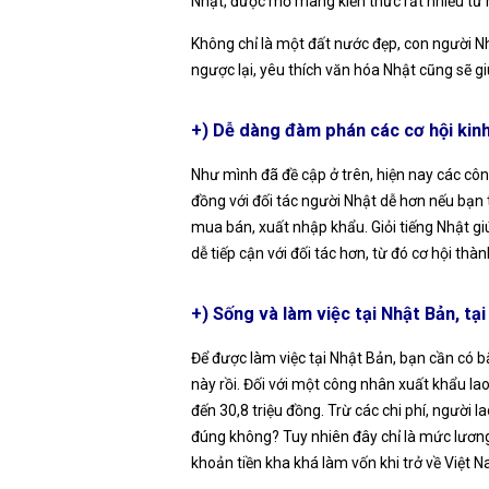
Nhật, được mở mang kiến thức rất nhiều từ
Không chỉ là một đất nước đẹp, con người Nh
ngược lại, yêu thích văn hóa Nhật cũng sẽ g
+) Dễ dàng đàm phán các cơ hội kin
Như mình đã đề cập ở trên, hiện nay các côn
đồng với đối tác người Nhật dễ hơn nếu bạn
mua bán, xuất nhập khẩu. Giỏi tiếng Nhật gi
dễ tiếp cận với đối tác hơn, từ đó cơ hội t
+) Sống và làm việc tại Nhật Bản, tạ
Để được làm việc tại Nhật Bản, bạn cần có 
này rồi. Đối với một công nhân xuất khẩu la
đến 30,8 triệu đồng. Trừ các chi phí, người 
đúng không? Tuy nhiên đây chỉ là mức lươn
khoản tiền kha khá làm vốn khi trở về Việt 