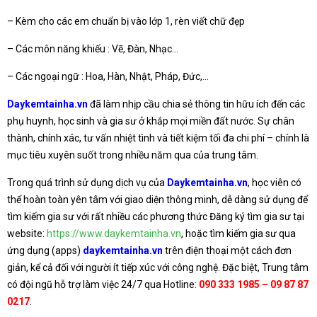
– Kèm cho các em chuẩn bị vào lớp 1, rèn viết chữ đẹp
– Các môn năng khiếu : Vẽ, Đàn, Nhạc…
– Các ngoại ngữ : Hoa, Hàn, Nhật, Pháp, Đức,…
Daykemtainha.vn
đã làm nhịp cầu chia sẻ thông tin hữu ích đến các
phụ huynh, học sinh và gia sư ở khắp mọi miền đất nước. Sự chân
thành, chính xác, tư vấn nhiệt tình và tiết kiệm tối đa chi phí – chính là
mục tiêu xuyên suốt trong nhiều năm qua của trung tâm.
Trong quá trình sử dụng dịch vụ của
Daykemtainha.vn
, học viên có
thể hoàn toàn yên tâm với giao diện thông minh, dễ dàng sử dụng để
tìm kiếm gia sư với rất nhiều các phương thức Đăng ký tìm gia sư tại
website:
https://www.daykemtainha.vn
, hoặc tìm kiếm gia sư qua
ứng dụng (apps)
daykemtainha.vn
trên điện thoại một cách đơn
giản, kể cả đối với người ít tiếp xúc với công nghệ. Đặc biệt, Trung tâm
có đội ngũ hỗ trợ làm việc 24/7 qua Hotline:
090 333 1985 – 09 87 87
0217
.