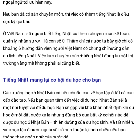
ngoại ngữ tối ưu hiện nay.
Nếu bạn đã có sẵn chuyên môn, thì việc có thêm tiếng Nhật là điều
cực kỳ quí báu
Ở Việt Nam, số người biết tiếng Nhật có thêm chuyên môn kế toán,
quản lý, nhân sự v.v,… là con số 0. Thậm chí cả nước ta bây giờ chỉ có
khoảng 6 hướng dẫn viên người Việt Nam có chứng chỉ hướng dẫn
du lịch tiếng Nhật. Việc làm chuyên môn + tiếng Nhật đang là một thị
trường vàng mà không phải ai cũng biết.
Tiếng Nhật mang lại cơ hội du học cho bạn
Các trường học ở Nhật Bản có tiêu chuẩn cao về học tập ở tất cả các
cấp đào tạo. Nếu bạn quan tâm đến việc đi du học, Nhật Bản sẽ là
một nơi tuyệt vời để du học. Bạn sẽ gặp vài khó khăn nhất định khi du
học ở một đất nước xa lạ nhưng đừng bỏ qua bất kỳ cơ hội nào để
được du học ở Nhật Bản – thiên đường của du học sinh. Và tất nhiên,
viêc học tập ở nước ngoài sẽ trở nên thuận lợi hơn nhiều nếu bạn
thông thạo ngôn ngữ của nước đó.