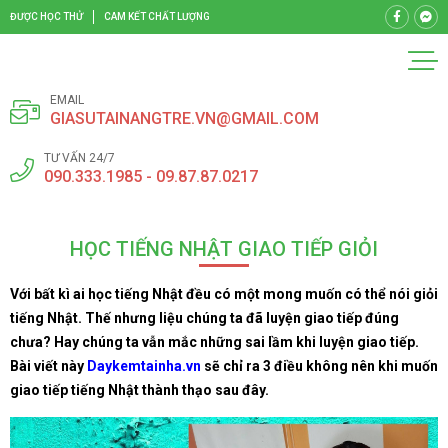
ĐƯỢC HỌC THỬ
CAM KẾT CHẤT LƯỢNG
EMAIL
GIASUTAINANGTRE.VN@GMAIL.COM
TƯ VẤN 24/7
090.333.1985 - 09.87.87.0217
HỌC TIẾNG NHẬT GIAO TIẾP GIỎI
Với bất kì ai học tiếng Nhật đều có một mong muốn có thể nói giỏi
tiếng Nhật. Thế nhưng liệu chúng ta đã luyện giao tiếp đúng
chưa? Hay chúng ta vẫn mắc những sai lầm khi luyện giao tiếp.
Bài viết này
Daykemtainha.vn
sẽ chỉ ra 3 điều không nên khi muốn
giao tiếp tiếng Nhật thành thạo sau đây.