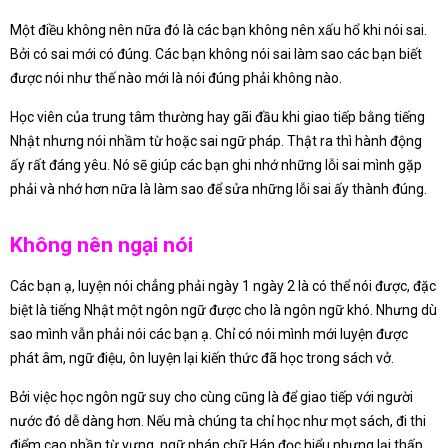
Một điều không nên nữa đó là các bạn không nên xấu hổ khi nói sai.
Bởi có sai mới có đúng. Các bạn không nói sai làm sao các bạn biết
được nói như thế nào mới là nói đúng phải không nào.
Học viên của trung tâm thường hay gãi đầu khi giao tiếp bằng tiếng
Nhật nhưng nói nhầm từ hoặc sai ngữ pháp. Thật ra thì hành động
ấy rất đáng yêu. Nó sẽ giúp các bạn ghi nhớ những lỗi sai mình gặp
phải và nhớ hơn nữa là làm sao để sửa những lỗi sai ấy thành đúng.
Không nên ngại nói
Các bạn ạ, luyện nói chẳng phải ngày 1 ngày 2 là có thể nói được, đặc
biệt là tiếng Nhật một ngôn ngữ được cho là ngôn ngữ khó. Nhưng dù
sao mình vẫn phải nói các bạn ạ. Chỉ có nói mình mới luyện được
phát âm, ngữ điệu, ôn luyện lại kiến thức đã học trong sách vở.
Bởi việc học ngôn ngữ suy cho cùng cũng là để giao tiếp với người
nước đó dễ dàng hơn. Nếu mà chúng ta chỉ học như mọt sách, đi thi
điểm cao phần từ vựng, ngữ pháp chữ Hán đọc hiểu nhưng lại thấp