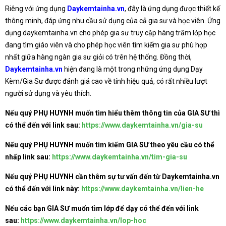
Riêng với ứng dụng
Daykemtainha.vn
, đây là ứng dụng được thiết kế
thông minh, đáp ứng nhu cầu sử dụng của cả gia sư và học viên. Ứng
dụng daykemtainha.vn cho phép gia sư truy cập hàng trăm lớp học
đang tìm giáo viên và cho phép học viên tìm kiếm gia sư phù hợp
nhất giữa hàng ngàn gia sư giỏi có trên hệ thống. Đồng thời,
Daykemtainha.vn
hiện đang là một trong những ứng dụng Dạy
Kèm/Gia Sư được đánh giá cao về tính hiệu quả, có rất nhiều lượt
người sử dụng và yêu thích.
Nếu quý PHỤ HUYNH muốn tìm hiểu thêm thông tin của GIA SƯ thì
có thể đến với link sau:
https://www.daykemtainha.vn/gia-su
Nếu quý PHỤ HUYNH muốn tìm kiếm GIA SƯ theo yêu cầu có thể
nhấp link sau:
https://www.daykemtainha.vn/tim-gia-su
Nếu quý PHỤ HUYNH cần thêm sự tư vấn đến từ Daykemtainha.vn
có thể đến với link này:
https://www.daykemtainha.vn/lien-he
Nếu các bạn GIA SƯ muốn tìm lớp để dạy có thể đến với link
sau:
https://www.daykemtainha.vn/lop-hoc