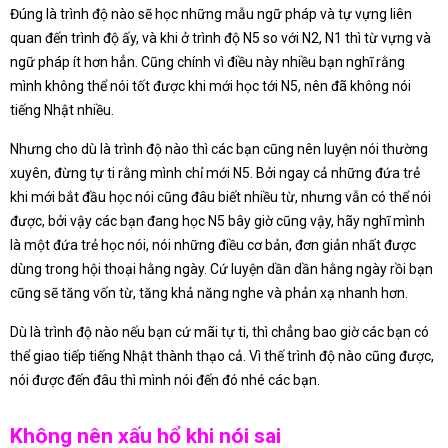
Đúng là trình độ nào sẽ học những mẫu ngữ pháp và tự vựng liên
quan đến trình độ ấy, và khi ở trình độ N5 so với N2, N1 thì từ vựng và
ngữ pháp ít hơn hẳn. Cũng chính vì điều này nhiều bạn nghĩ rằng
mình không thể nói tốt được khi mới học tới N5, nên đã không nói
tiếng Nhật nhiều.
Nhưng cho dù là trình độ nào thì các bạn cũng nên luyện nói thường
xuyên, đừng tự ti rằng mình chỉ mới N5. Bởi ngay cả những đứa trẻ
khi mới bắt đầu học nói cũng đâu biết nhiều từ, nhưng vẫn có thể nói
được, bởi vậy các bạn đang học N5 bây giờ cũng vậy, hãy nghĩ mình
là một đứa trẻ học nói, nói những điều cơ bản, đơn giản nhất được
dùng trong hội thoại hằng ngày. Cứ luyện dần dần hằng ngày rồi bạn
cũng sẽ tăng vốn từ, tăng khả năng nghe và phản xạ nhanh hơn.
Dù là trình độ nào nếu bạn cứ mãi tự ti, thì chẳng bao giờ các bạn có
thể giao tiếp tiếng Nhật thành thạo cả. Vì thế trình độ nào cũng được,
nói được đến đâu thì mình nói đến đó nhé các bạn.
Không nên xấu hổ khi nói sai