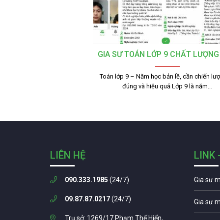
GIA SƯ TOÁN LỚP 9 CHẤT LƯỢNG
Toán lớp 9 – Năm học bản lề, cần chiến lư
đúng và hiệu quả Lớp 9 là năm…
LIÊN HỆ
LINK 
090.333.1985
(24/7)
Gia sư 
09.87.87.0217
(24/7)
Gia sư 
Trụ sở: 1269/17 Phạm Thế Hiển,