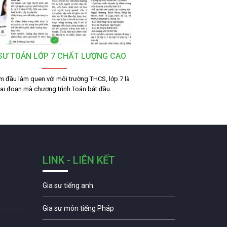
 SƯ TOÁN LỚP 7 CHẤT LƯỢNG CAO
m đầu làm quen với môi trường THCS, lớp 7 là
iai đoạn mà chương trình Toán bắt đầu…
LINK - LIÊN KẾT
Gia sư tiếng anh
Gia sư môn tiếng Pháp