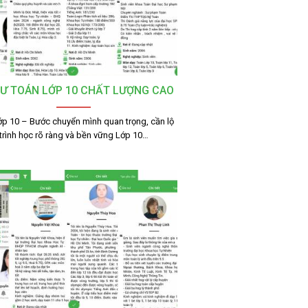
SƯ TOÁN LỚP 10 CHẤT LƯỢNG CAO
ớp 10 – Bước chuyển mình quan trọng, cần lộ
trình học rõ ràng và bền vững Lớp 10…