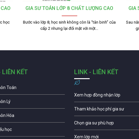
 CAO
GIA SƯ TOÁN LỚP 8 CHẤT LƯỢNG CAO
GIA
ợc học
Bước vào lớp 8, học sinh không còn là “tân binh” của
Sau nă
cấp 2 nhưng lại đối mặt với một…
g
- LIÊN KẾT
LINK - LIÊN KẾT
môn Toán
Xem hợp đồng nhận lớp
môn Lý
Tham khảo học phí gia sư
môn Hóa
Chọn gia sư phù hợp
iểu học
Xem lớp mới