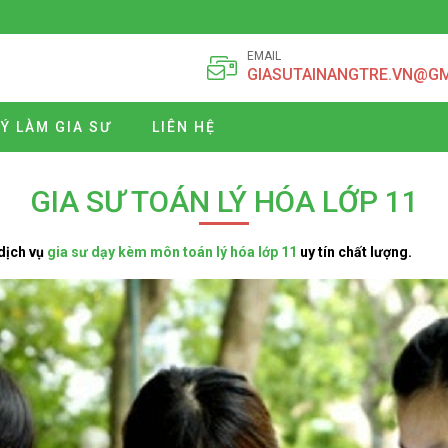
EMAIL
GIASUTAINANGTRE.VN@G
Ý LÀM GIA SƯ
LIÊN HỆ
GIA SƯ TOÁN LÝ HÓA LỚP 11
dịch vụ
gia sư dạy kèm môn toán lý hóa lớp 11
uy tín chất lượng.