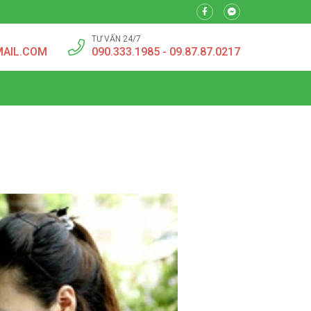
TƯ VẤN 24/7
MAIL.COM
090.333.1985 - 09.87.87.0217