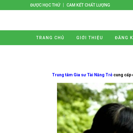
ĐƯỢC HỌC THỬ
CAM KẾT CHẤT LƯỢNG
TRANG CHỦ
GIỚI THIỆU
ĐĂNG K
Trung tâm Gia sư Tài Năng Trẻ
cung cấp 