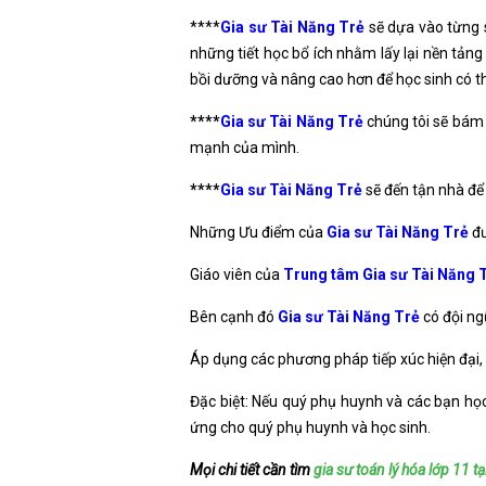
****
Gia sư Tài Năng Trẻ
sẽ dựa vào từng s
những tiết học bổ ích nhằm lấy lại nền tảng
bồi dưỡng và nâng cao hơn để học sinh có th
****
Gia sư Tài Năng Trẻ
chúng tôi sẽ bám 
mạnh của mình.
****
Gia sư Tài Năng Trẻ
sẽ đến tận nhà đ
Những Ưu điểm của
Gia sư Tài Năng Trẻ
đư
Giáo viên của
Trung tâm Gia sư Tài Năng 
Bên cạnh đó
Gia sư Tài Năng Trẻ
có đội ng
Áp dụng các phương pháp tiếp xúc hiện đại,
Đặc biệt: Nếu quý phụ huynh và các bạn học
ứng cho quý phụ huynh và học sinh.
Mọi chi tiết cần tìm
gia sư toán lý hóa lớp 11 tạ