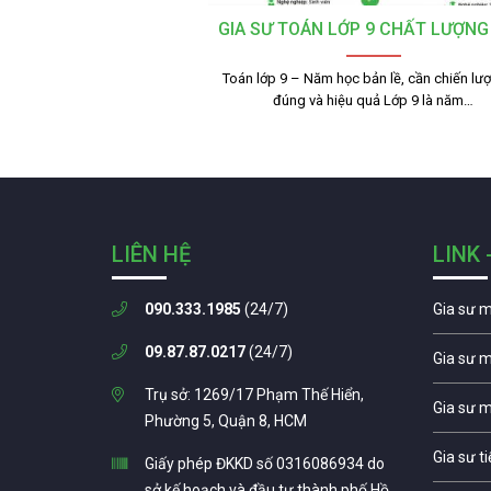
GIA SƯ TOÁN LỚP 9 CHẤT LƯỢNG
Toán lớp 9 – Năm học bản lề, cần chiến lư
đúng và hiệu quả Lớp 9 là năm…
LIÊN HỆ
LINK 
090.333.1985
(24/7)
Gia sư 
09.87.87.0217
(24/7)
Gia sư 
Trụ sở: 1269/17 Phạm Thế Hiển,
Gia sư 
Phường 5, Quận 8, HCM
Gia sư t
Giấy phép ĐKKD số 0316086934 do
sở kế hoạch và đầu tư thành phố Hồ