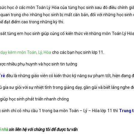
ức học ở các môn Toán Lý Hóa của từng học sinh sau đó điều chỉnh giáo
 quan trọng cho những học sinh bị mất căn bản, đối với những học sinh c
ể đạt điểm cao trong những kỳ thi.
sát từng em học sinh giúp củng cố kiến thức về những môn Toán Lý Hó
ể
dạy kèm môn Toán, Lý, Hóa
cho các bạn học sinh lớp 11.
ợc nhiều phụ huynh và học sinh tin tưởng
Trẻ
đều là những giáo viên có kiến thức kỹ năng sư phạm tốt, hiện đang đ
ũ gia sư giỏi với sự nhiệt tình trong giảng dạy, gần gũi và biết lắng nghe
 giúp học sinh phát triển nhanh chóng
 sinh chỉ có nhu cầu 1 trong ba môn Toán – Lý – Hóa lớp 11 thì
Trung t
i nhà
xin liên hệ với chúng tôi để được tư vấn