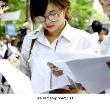
gia-su-toan-ly-hoa-lop-11