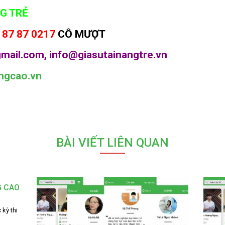
G TRẺ
 87 87 0217
CÔ MƯỢT
mail.com, info@giasutainangtre.vn
ngcao.vn
BÀI VIẾT LIÊN QUAN
G CAO
 kỳ thi