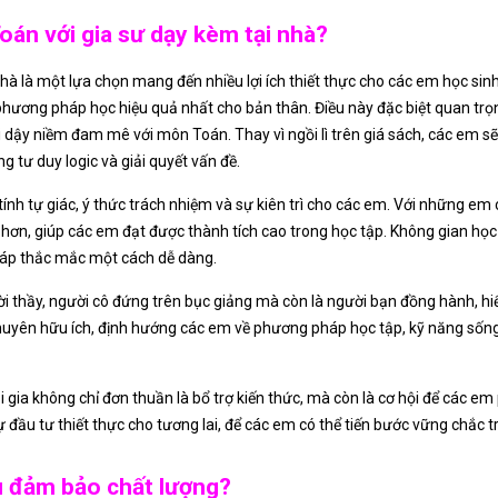
oán với gia sư dạy kèm tại nhà?
hà là một lựa chọn mang đến nhiều lợi ích thiết thực cho các em học sinh
 phương pháp học hiệu quả nhất cho bản thân. Điều này đặc biệt quan t
hơi dậy niềm đam mê với môn Toán. Thay vì ngồi lì trên giá sách, các em 
g tư duy logic và giải quyết vấn đề.
 tính tự giác, ý thức trách nhiệm và sự kiên trì cho các em. Với những e
 hơn, giúp các em đạt được thành tích cao trong học tập. Không gian học 
i đáp thắc mắc một cách dễ dàng.
i thầy, người cô đứng trên bục giảng mà còn là người bạn đồng hành, hiểu
 khuyên hữu ích, định hướng các em về phương pháp học tập, kỹ năng số
 gia không chỉ đơn thuần là bổ trợ kiến thức, mà còn là cơ hội để các em 
ầu tư thiết thực cho tương lai, để các em có thể tiến bước vững chắc t
âu đảm bảo chất lượng?