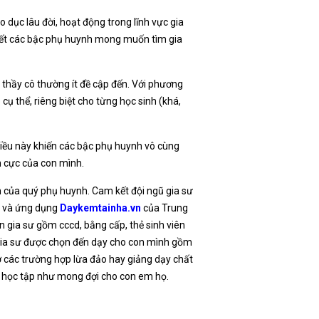
o dục lâu đời, hoạt động trong lĩnh vực gia
u hết các bậc phụ huynh mong muốn tìm gia
 thầy cô thường ít đề cập đến. Với phương
ụ thể, riêng biệt cho từng học sinh (khá,
. Điều này khiến các bậc phụ huynh vô cùng
h cực của con mình.
em của quý phụ huynh. Cam kết đội ngũ gia sư
te và ứng dụng
Daykemtainha.vn
của Trung
 gia sư gồm cccd, bằng cấp, thẻ sinh viên
 gia sư được chọn đến dạy cho con mình gồm
ợ các trường hợp lừa đảo hay giảng dạy chất
ả học tập như mong đợi cho con em họ.