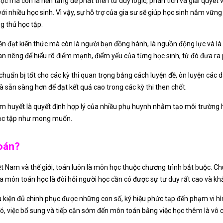
 mà còn là nền tảng để phát triển tư duy logic, phân tích và giải quyết
 nhiều học sinh. Vì vậy, sự hỗ trợ của gia sư sẽ giúp học sinh nắm vững
g thú học tập.
yền đạt kiến thức mà còn là người bạn đồng hành, là nguồn động lực và l
ian riêng để hiểu rõ điểm mạnh, điểm yếu của từng học sinh, từ đó đưa ra
chuẩn bị tốt cho các kỳ thi quan trọng bằng cách luyện đề, ôn luyện các 
 và sẵn sàng hơn để đạt kết quả cao trong các kỳ thi then chốt.
tâm huyết là quyết định hợp lý của nhiều phụ huynh nhằm tạo môi trường h
học tập như mong muốn.
oán?
t Nam và thế giới, toán luôn là môn học thuộc chương trình bắt buộc. Ch
a môn toán học là đòi hỏi người học cần có được sự tư duy rất cao và kh
ều kiện đủ chinh phục được những con số, ký hiệu phức tạp đến phạm vi hì
đó, việc bổ sung và tiếp cận sớm đến môn toán bằng việc học thêm là vô c