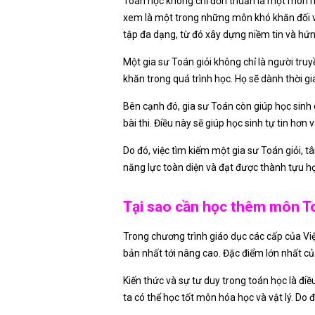
Toán học không chỉ đơn thuần là một môn học
xem là một trong những môn khó khăn đối với
tập đa dạng, từ đó xây dựng niềm tin và hứn
Một gia sư Toán giỏi không chỉ là người tru
khăn trong quá trình học. Họ sẽ dành thời g
Bên cạnh đó, gia sư Toán còn giúp học sinh 
bài thi. Điều này sẽ giúp học sinh tự tin hơn
Do đó, việc tìm kiếm một gia sư Toán giỏi, 
năng lực toàn diện và đạt được thành tựu 
Tại sao cần học thêm môn T
Trong chương trình giáo dục các cấp của Việ
bản nhất tới nâng cao. Đặc điểm lớn nhất củ
Kiến thức và sự tư duy trong toán học là đi
ta có thể học tốt môn hóa học và vật lý. Do 