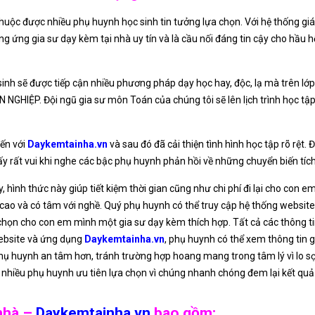
 thuộc được nhiều phụ huynh học sinh tin tưởng lựa chọn. Với hệ thống giá
cung ứng gia sư dạy kèm tại nhà uy tín và là cầu nối đáng tin cậy cho hầ
inh sẽ được tiếp cận nhiều phương pháp dạy học hay, độc, lạ mà trên lớp
HIỆP. Đội ngũ gia sư môn Toán của chúng tôi sẽ lên lịch trình học tập c
đến với
Daykemtainha.vn
và sau đó đã cải thiện tình hình học tập rõ rệt
ấy rất vui khi nghe các bậc phụ huynh phản hồi về những chuyển biến tíc
, hình thức này giúp tiết kiệm thời gian cũng như chi phí đi lại cho con 
 cao và có tâm với nghề. Quý phụ huynh có thể truy cập hệ thống websi
họn cho con em mình một gia sư dạy kèm thích hợp. Tất cả các thông tin
website và ứng dụng
Daykemtainha.vn
, phụ huynh có thể xem thông tin
 phụ huynh an tâm hơn, tránh trường hợp hoang mang trong tâm lý vì lo s
nhiều phụ huynh ưu tiên lựa chọn vì chúng nhanh chóng đem lại kết qu
 nhà –
Daykemtainha.vn
bao gồm: