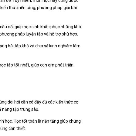
 vấn đề. Tuy nhiên, môn học này cũng được
 kiến thức nền tảng, phương pháp giải bài
à cầu nối giúp học sinh khắc phục những khó
 phương pháp luyện tập và hỗ trợ phù hợp.
dạng bài tập khó và chia sẻ kinh nghiệm làm
ọc tập tốt nhất, giúp con em phát triển
úng đòi hỏi cần có đầy đủ các kiến thức cơ
ả năng tập trung sâu.
nh học. Học tốt toán là nền tảng giúp chúng
ùng cần thiết.