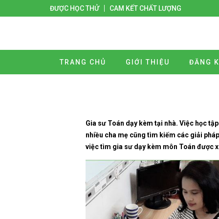
ĐƯỢC HỌC THỬ
CAM KẾT CHẤT LƯỢNG
TRANG CHỦ
GIỚI THIỆU
ĐĂNG K
Gia sư Toán dạy kèm tại nhà. Việc học tậ
nhiều cha mẹ cũng tìm kiếm các giải pháp 
việc tìm gia sư dạy kèm môn Toán được xe