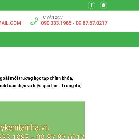
TƯ VẤN 24/7
MAIL.COM
090.333.1985 - 09.87.87.0217
Ngoài môi trường học tập chính khóa,
ách toàn diện và hiệu quả hơn. Trong đó,