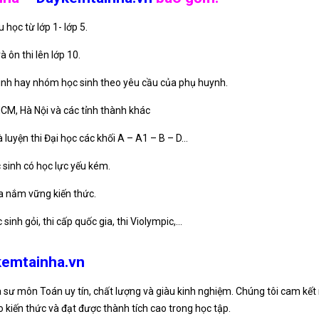
 học từ lớp 1- lớp 5.
à ôn thi lên lớp 10.
sinh hay nhóm học sinh theo yêu cầu của phụ huynh.
HCM, Hà Nội và các tỉnh thành khác
 luyện thi Đại học các khối A – A1 – B – D…
c sinh có học lực yếu kém.
ưa nắm vững kiến thức.
inh gỏi, thi cấp quốc gia, thi Violympic,…
emtainha.vn
a sư môn Toán uy tín, chất lượng và giàu kinh nghiệm. Chúng tôi cam kế
 kiến thức và đạt được thành tích cao trong học tập.