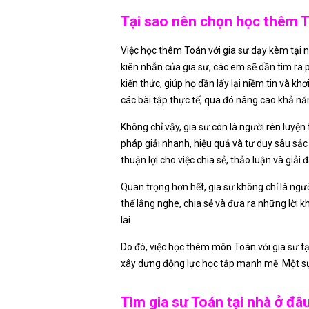
Tại sao nên chọn học thêm T
Việc học thêm Toán với gia sư dạy kèm tại n
kiên nhẫn của gia sư, các em sẽ dần tìm ra
kiến thức, giúp họ dần lấy lại niềm tin và k
các bài tập thực tế, qua đó nâng cao khả năn
Không chỉ vậy, gia sư còn là người rèn luyện
pháp giải nhanh, hiệu quả và tư duy sâu sắc
thuận lợi cho việc chia sẻ, thảo luận và giả
Quan trọng hơn hết, gia sư không chỉ là ngườ
thể lắng nghe, chia sẻ và đưa ra những lời
lai.
Do đó, việc học thêm môn Toán với gia sư tại
xây dựng động lực học tập mạnh mẽ. Một sự đ
Tìm gia sư Toán tại nhà ở đ