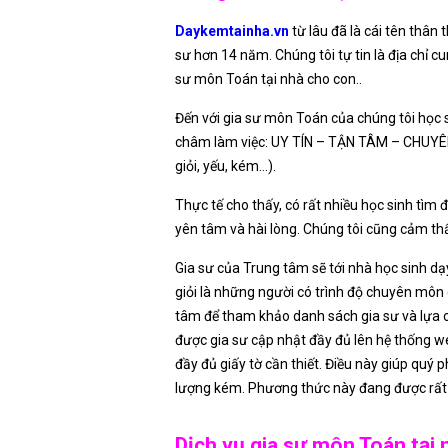
Daykemtainha.vn
từ lâu đã là cái tên thân
sư hơn 14 năm. Chúng tôi tự tin là địa chỉ 
sư môn Toán tại nhà cho con..
Đến với gia sư môn Toán của chúng tôi học s
châm làm việc: UY TÍN – TẬN TÂM – CHUYÊN NG
giỏi, yếu, kém…).
Thực tế cho thấy, có rất nhiều học sinh tìm 
yên tâm và hài lòng. Chúng tôi cũng cảm th
Gia sư của Trung tâm sẽ tới nhà học sinh dạy
giỏi là những người có trình độ chuyên môn
tâm để tham khảo danh sách gia sư và lựa c
được gia sư cập nhật đầy đủ lên hệ thống 
đầy đủ giấy tờ cần thiết. Điều này giúp quý
lượng kém. Phương thức này đang được rất 
Dịch vụ gia sư môn Toán tại