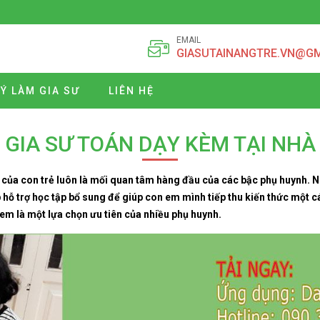
EMAIL
GIASUTAINANGTRE.VN@G
Ý LÀM GIA SƯ
LIÊN HỆ
GIA SƯ TOÁN DẠY KÈM TẠI NHÀ
p của con trẻ luôn là mối quan tâm hàng đầu của các bậc phụ huynh. 
hỗ trợ học tập bổ sung để giúp con em mình tiếp thu kiến thức một c
m là một lựa chọn ưu tiên của nhiều phụ huynh.