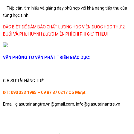
– Tiếp cân, tìm hiểu và giảng dạy phù hợp với khả năng tiếp thu của
từng học sinh.
ĐẶC BIỆT ĐỂ ĐẢM BẢO CHẤT LƯỢNG HỌC VIÊN ĐƯỢC HỌC THỬ 2
BUỔI VÀ PHỤ HUYNH ĐƯỢC MIỄN PHÍ CHI PHÍ GIỚI THIỆU!
VĂN PHÒNG TƯ VẤN PHÁT TRIỂN GIÁO DỤC:
GIA SƯ TÀI NĂNG TRẺ
ĐT: 090 333 1985 – 09 87 87 0217 Cô Mượt
Email: giasutainangtre.vn@gmail.com, info@giasutainantre.vn