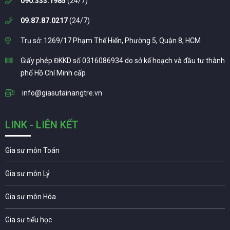
090.333.1985
(24/7)
09.87.87.0217
(24/7)
Trụ sở: 1269/17 Phạm Thế Hiển, Phường 5, Quận 8, HCM
Giấy phép ĐKKD số 0316086934 do sở kế hoạch và đầu tư thành
phố Hồ Chí Minh cấp
info@giasutainangtre.vn
LINK - LIÊN KẾT
Gia sư môn Toán
Gia sư môn Lý
Gia sư môn Hóa
Gia sư tiểu học