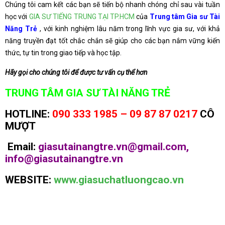
Chúng tôi cam kết các bạn sẽ tiến bộ nhanh chóng chỉ sau vài tuần
học với
GIA SƯ TIẾNG TRUNG TẠI TP.HCM
của
Trung tâm Gia sư Tài
Năng Trẻ
, với kinh nghiệm lâu năm trong lĩnh vực gia sư, với khả
năng truyền đạt tốt chắc chắn sẽ giúp cho các bạn nắm vững kiến
thức, tự tin trong giao tiếp và học tập.
Hãy gọi cho chúng tôi để được tư vấn cụ thể hơn
TRUNG TÂM GIA SƯ TÀI NĂNG TRẺ
HOTLINE:
090 333 1985 – 09 87 87 0217
CÔ
MƯỢT
Email:
giasutainangtre.vn@gmail.com,
info@giasutainangtre.vn
WEBSITE:
www.giasuchatluongcao.vn