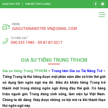
ĐƯỢC HỌC THỬ
CAM KẾT CHẤT LƯỢNG
EMAIL
GIASUTAINANGTRE.VN@GMAIL.COM
TƯ VẤN 24/7
090.333.1985 - 09.87.87.0217
GIA SƯ TIẾNG TRUNG TP.HCM
Gia sư tiếng Trung TP.HCM
–
Trung tâm Gia sư Tài Năng Trẻ
–
Tiếng Trung là thứ tiếng được một phần năm dân số trên thế giới
sử dụng làm ngôn ngữ mẹ đẻ. Điều đó khiến tiếng Trung trở
thành một trong những ngôn ngữ đứng đầu thế giới. Có hàng
triệu người gốc Trung đang sinh sống, làm việc tại Việt Nam.
Chúng ta dễ dàng thấy được những cơ hội mở ra khi thành thạo
thứ ngôn ngữ này.