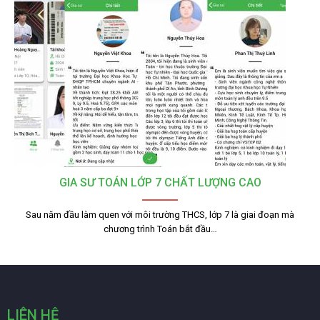
GIA SƯ TOÁN LỚP 7 CHẤT LƯỢNG CAO
Sau năm đầu làm quen với môi trường THCS, lớp 7 là giai đoạn mà
chương trình Toán bắt đầu…
LIÊN HỆ