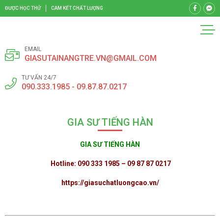
ĐƯỢC HỌC THỬ
CAM KẾT CHẤT LƯỢNG
EMAIL
GIASUTAINANGTRE.VN@GMAIL.COM
TƯ VẤN 24/7
090.333.1985 - 09.87.87.0217
GIA SƯ TIẾNG HÀN
GIA SƯ TIẾNG HÀN
Hotline: 090 333 1985 – 09 87 87 0217
https://giasuchatluongcao.vn/