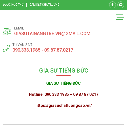
ĐƯỢC HỌC THỬ
CAM KẾT CHẤT LƯỢNG
EMAIL
GIASUTAINANGTRE.VN@GMAIL.COM
TƯ VẤN 24/7
090.333.1985 - 09.87.87.0217
GIA SƯ TIẾNG ĐỨC
GIA SƯ TIẾNG ĐỨC
Hotline: 090 333 1985 – 09 87 87 0217
https://giasuchatluongcao.vn/