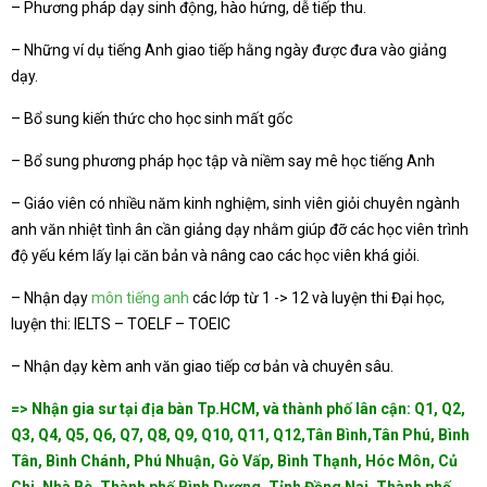
– Phương pháp dạy sinh động, hào hứng, dễ tiếp thu.
– Những ví dụ tiếng Anh giao tiếp hằng ngày được đưa vào giảng
dạy.
– Bổ sung kiến thức cho học sinh mất gốc
– Bổ sung phương pháp học tập và niềm say mê học tiếng Anh
– Giáo viên có nhiều năm kinh nghiệm, sinh viên giỏi chuyên ngành
anh văn nhiệt tình ân cần giảng dạy nhằm giúp đỡ các học viên trình
độ yếu kém lấy lại căn bản và nâng cao các học viên khá giỏi.
– Nhận dạy
môn tiếng anh
các lớp từ 1 -> 12 và luyện thi Đại học,
luyện thi: IELTS – TOELF – TOEIC
– Nhận dạy kèm anh văn giao tiếp cơ bản và chuyên sâu.
=> Nhận gia sư tại địa bàn Tp.HCM, và thành phố lân cận: Q1, Q2,
Q3, Q4, Q5, Q6, Q7, Q8, Q9, Q10, Q11, Q12,Tân Bình,Tân Phú, Bình
Tân, Bình Chánh, Phú Nhuận, Gò Vấp, Bình Thạnh, Hóc Môn, Củ