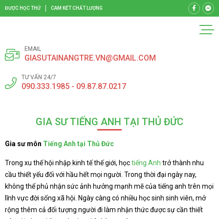
ĐƯỢC HỌC THỬ
CAM KẾT CHẤT LƯỢNG
EMAIL
GIASUTAINANGTRE.VN@GMAIL.COM
TƯ VẤN 24/7
090.333.1985 - 09.87.87.0217
GIA SƯ TIẾNG ANH TẠI THỦ ĐỨC
Gia sư môn
Tiếng Anh tại Thủ Đức
Trong xu thế hội nhập kinh tế thế giới, học
tiếng Anh
trở thành nhu
cầu thiết yếu đối với hầu hết mọi người. Trong thời đại ngày nay,
không thể phủ nhận sức ảnh hưởng mạnh mẽ của tiếng anh trên mọi
lĩnh vực đời sống xã hội. Ngày càng có nhiều học sinh sinh viên, mở
rộng thêm cả đối tượng người đi làm nhận thức được sự cần thiết