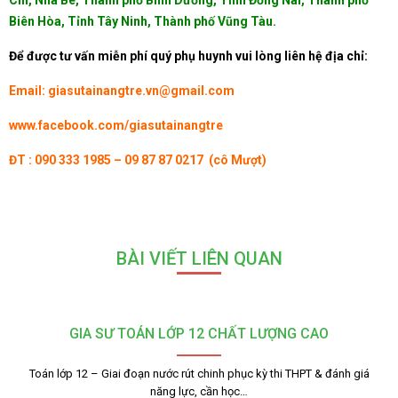
Chi, Nhà Bè, Thành phố Bình Dương, Tỉnh Đồng Nai, Thành phố
Biên Hòa, Tỉnh Tây Ninh, Thành phố Vũng Tàu.
Để được tư vấn miễn phí quý phụ huynh vui lòng liên hệ địa chỉ:
Email: giasutainangtre.vn@gmail.com
www.facebook.com/giasutainangtre
ĐT : 090 333 1985 – 09 87 87 0217 (cô Mượt)
BÀI VIẾT LIÊN QUAN
GIA SƯ TOÁN LỚP 12 CHẤT LƯỢNG CAO
Toán lớp 12 – Giai đoạn nước rút chinh phục kỳ thi THPT & đánh giá
năng lực, cần học…