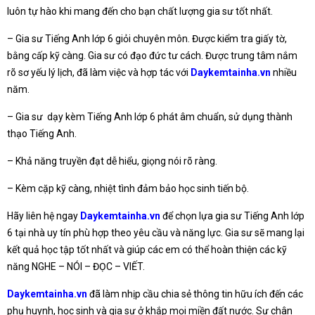
luôn tự hào khi mang đến cho bạn chất lượng gia sư tốt nhất.
– Gia sư Tiếng Anh lớp 6 giỏi chuyên môn. Được kiểm tra giấy tờ,
bằng cấp kỹ càng. Gia sư có đạo đức tư cách. Được trung tâm nắm
rõ sơ yếu lý lịch, đã làm việc và hợp tác với
Daykemtainha.vn
nhiều
năm.
– Gia sư dạy kèm Tiếng Anh lớp 6 phát âm chuẩn, sử dụng thành
thạo Tiếng Anh.
– Khả năng truyền đạt dễ hiểu, giọng nói rõ ràng.
– Kèm cặp kỹ càng, nhiệt tình đảm bảo học sinh tiến bộ.
Hãy liên hệ ngay
Daykemtainha.vn
để chọn lựa gia sư Tiếng Anh lớp
6 tại nhà uy tín phù hợp theo yêu cầu và năng lực. Gia sư sẽ mang lại
kết quả học tập tốt nhất và giúp các em có thể hoàn thiện các kỹ
năng NGHE – NÓI – ĐỌC – VIẾT.
Daykemtainha.vn
đã làm nhịp cầu chia sẻ thông tin hữu ích đến các
phụ huynh, học sinh và gia sư ở khắp mọi miền đất nước. Sự chân