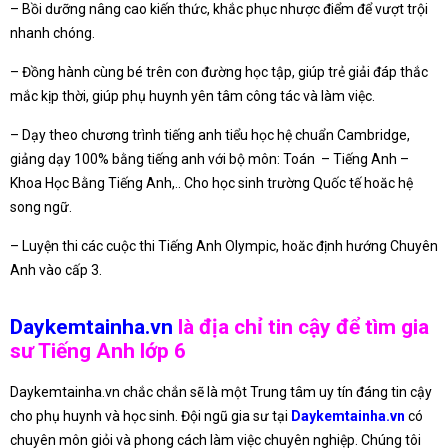
– Bồi dưỡng nâng cao kiến thức, khắc phục nhược điểm để vượt trội
nhanh chóng.
– Đồng hành cùng bé trên con đường học tập, giúp trẻ giải đáp thắc
mắc kịp thời, giúp phụ huynh yên tâm công tác và làm việc.
– Dạy theo chương trình tiếng anh tiểu học hệ chuẩn Cambridge,
giảng dạy 100% bằng tiếng anh với bộ môn: Toán – Tiếng Anh –
Khoa Học Bằng Tiếng Anh,.. Cho học sinh trường Quốc tế hoăc hệ
song ngữ.
– Luyện thi các cuộc thi Tiếng Anh Olympic, hoăc định hướng Chuyên
Anh vào cấp 3.
Daykemtainha.vn
là địa chỉ tin cậy để tìm gia
sư Tiếng Anh lớp 6
Daykemtainha.vn chắc chắn sẽ là một Trung tâm uy tín đáng tin cậy
cho phụ huynh và học sinh. Đội ngũ gia sư tại
Daykemtainha.vn
có
chuyên môn giỏi và phong cách làm việc chuyên nghiệp. Chúng tôi