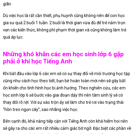
giãn.
Dù việc học là rất cần thiết, phụ huynh cũng không nên để con học
gia sư quá 2 buổi 1 tuần. 2 buổi là thời gian vừa đủ để trẻ nắm trọn
vẹn các kiến thức, không phí phạm thời gian và cũng không làm trẻ
quá áp lực.
Những khó khăn các em học sinh lớp 6 gặp
phải ở khi học Tiếng Anh
Khi bắt đầu vào lớp 6 các em sẽ có sự thay đổi về môi trường học tập
cũng như cách học theo tiết, bạn bè hoàn toàn mới nên sẽ gây bất
ổn khiến cho tình hình học bị ảnh hưởng. Theo nghiên cứu, các em
học sinh lớp 6 sẽ bước vào giai đoạn dậy thì nên tâm sinh lý sẽ có
thay đổi rõ rệt. Với sự xáo trộn ấy sẽ làm cho trẻ rơi vào trạng thái
“hồn treo ngọn cây”, sao nhãng việc học.
Bên cạnh đó, khả năng tiếp cận với Tiếng Anh còn khá hiếm hoi nên
sẽ gây ra cho các em rất nhiều cảm giác bỡ ngỡ. Đặc biệt các phần về