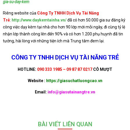
gia-su-day-kem
Riêng website của
Công Ty TNHH Dịch Vụ Tài Năng
Trẻ
:
http://www.daykemtainha.vn/
đã có hơn 50.000 gia sư đăng ký
công việc dạy kèm tại nhà cho hơn 90 lớp mới mỗi ngày, đi cùng tỷ lệ
nhận lớp thành công lên đến 90% và có hơn 1.200 phụ huynh đã tin
tưởng, hài lòng với những tiện ích mà Trung tâm đem lại.
CÔNG TY TNHH DỊCH VỤ TÀI NĂNG TRẺ
HOTLINE:
090 333 1985 – 09 87 87 0217
CÔ MƯỢT
Website :
https://giasuchatluongcao.vn
Email:
info@giasutainangtre.vn
BÀI VIẾT LIÊN QUAN