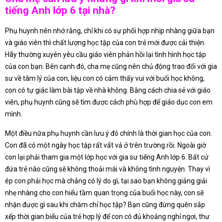
tiếng Anh lớp 6 tại nhà?
Phụ huynh nên nhớ rằng, chỉ khi có sự phối hợp nhịp nhàng giữa bạn
và giáo viên thì chất lượng học tập của con trẻ mới được cải thiện.
Hãy thường xuyên yêu cầu giáo viên phản hồi lại tình hình học tập
của con bạn. Bên cạnh đó, cha mẹ cũng nên chủ động trao đổi với gia
sư về tâm lý của con, liệu con có cảm thấy vui với buổi học không,
con có tự giác làm bài tập về nhà không. Bằng cách chia sẻ với giáo
viên, phụ huynh cũng sẽ tìm được cách phù hợp để giáo dục con em
mình.
Một điều nữa phụ huynh cần lưu ý đó chính là thời gian học của con.
Con đã có một ngày học tập rất vất vả ở trên trường rồi. Ngoài giờ
con lại phải tham gia một lớp học với gia sư tiếng Anh lớp 6. Bất cứ
đứa trẻ nào cũng sẽ không thoải mái và không tình nguyện. Thay vì
ép con phải học mà chẳng có lý do gì, tại sao bạn không giảng giải
nhẹ nhàng cho con hiểu tầm quan trọng của buổi học này, con sẽ
nhận được gì sau khi chăm chỉ học tập? Bạn cũng đừng quên sắp
xếp thời gian biểu của trẻ hợp lý để con có đủ khoảng nghỉ ngơi, thư