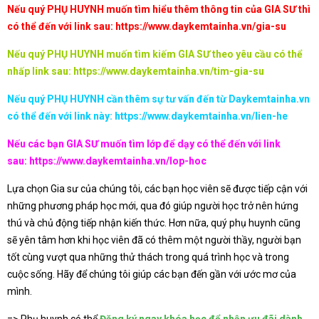
Nếu quý PHỤ HUYNH muốn tìm hiểu thêm thông tin của GIA SƯ thì
có thể đến với link sau:
https://www.daykemtainha.vn/gia-su
Nếu quý PHỤ HUYNH muốn tìm kiếm GIA SƯ theo yêu cầu có thể
nhấp link sau:
https://www.daykemtainha.vn/tim-gia-su
Nếu quý PHỤ HUYNH cần thêm sự tư vấn đến từ Daykemtainha.vn
có thể đến với link này:
https://www.daykemtainha.vn/lien-he
Nếu các bạn GIA SƯ muốn tìm lớp để dạy có thể đến với link
sau:
https://www.daykemtainha.vn/lop-hoc
Lựa chọn Gia sư của chúng tôi, các bạn học viên sẽ được tiếp cận với
những phương pháp học mới, qua đó giúp người học trở nên hứng
thú và chủ động tiếp nhận kiến thức. Hơn nữa, quý phụ huynh cũng
sẽ yên tâm hơn khi học viên đã có thêm một người thầy, người bạn
tốt cùng vượt qua những thử thách trong quá trình học và trong
cuộc sống. Hãy để chúng tôi giúp các bạn đến gần với ước mơ của
mình.
=> Phụ huynh có thể
Đăng ký ngay khóa học để nhận ưu đãi dành