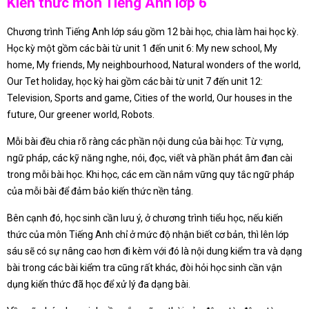
Kiến thức môn Tiếng Anh lớp 6
Chương trình Tiếng Anh lớp sáu gồm 12 bài học, chia làm hai học kỳ.
Học kỳ một gồm các bài từ unit 1 đến unit 6: My new school, My
home, My friends, My neighbourhood, Natural wonders of the world,
Our Tet holiday, học kỳ hai gồm các bài từ unit 7 đến unit 12:
Television, Sports and game, Cities of the world, Our houses in the
future, Our greener world, Robots.
Mỗi bài đều chia rõ ràng các phần nội dung của bài học: Từ vựng,
ngữ pháp, các kỹ năng nghe, nói, đọc, viết và phần phát âm đan cài
trong mỗi bài học. Khi học, các em cần nắm vững quy tắc ngữ pháp
của mỗi bài để đảm bảo kiến thức nền tảng.
Bên cạnh đó, học sinh cần lưu ý, ở chương trình tiểu học, nếu kiến
thức của môn Tiếng Anh chỉ ở mức độ nhận biết cơ bản, thì lên lớp
sáu sẽ có sự nâng cao hơn đi kèm với đó là nội dung kiểm tra và dạng
bài trong các bài kiểm tra cũng rất khác, đòi hỏi học sinh cần vận
dụng kiến thức đã học để xử lý đa dạng bài.