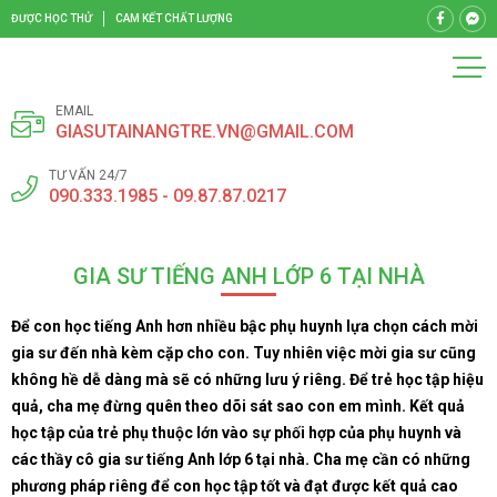
ĐƯỢC HỌC THỬ
CAM KẾT CHẤT LƯỢNG
EMAIL
GIASUTAINANGTRE.VN@GMAIL.COM
TƯ VẤN 24/7
090.333.1985 - 09.87.87.0217
GIA SƯ TIẾNG ANH LỚP 6 TẠI NHÀ
Để con học tiếng Anh hơn nhiều bậc phụ huynh lựa chọn cách mời
gia sư đến nhà kèm cặp cho con. Tuy nhiên việc mời gia sư cũng
không hề dễ dàng mà sẽ có những lưu ý riêng. Để trẻ học tập hiệu
quả, cha mẹ đừng quên theo dõi sát sao con em mình. Kết quả
học tập của trẻ phụ thuộc lớn vào sự phối hợp của phụ huynh và
các thầy cô gia sư tiếng Anh lớp 6 tại nhà. Cha mẹ cần có những
phương pháp riêng để con học tập tốt và đạt được kết quả cao