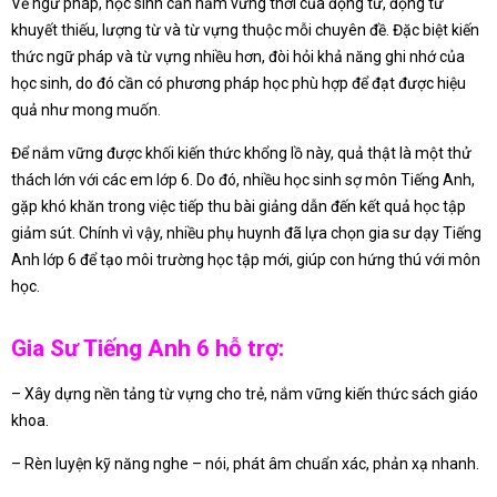
Về ngữ pháp, học sinh cần nắm vững thời của động từ, động từ
khuyết thiếu, lượng từ và từ vựng thuộc mỗi chuyên đề. Đặc biệt kiến
thức ngữ pháp và từ vựng nhiều hơn, đòi hỏi khả năng ghi nhớ của
học sinh, do đó cần có phương pháp học phù hợp để đạt được hiệu
quả như mong muốn.
Để nắm vững được khối kiến thức khổng lồ này, quả thật là một thử
thách lớn với các em lớp 6. Do đó, nhiều học sinh sợ môn Tiếng Anh,
gặp khó khăn trong việc tiếp thu bài giảng dẫn đến kết quả học tập
giảm sút. Chính vì vậy, nhiều phụ huynh đã lựa chọn gia sư dạy Tiếng
Anh lớp 6 để tạo môi trường học tập mới, giúp con hứng thú với môn
học.
Gia Sư Tiếng Anh 6 hỗ trợ:
– Xây dựng nền tảng từ vựng cho trẻ, nắm vững kiến thức sách giáo
khoa.
– Rèn luyện kỹ năng nghe – nói, phát âm chuẩn xác, phản xạ nhanh.