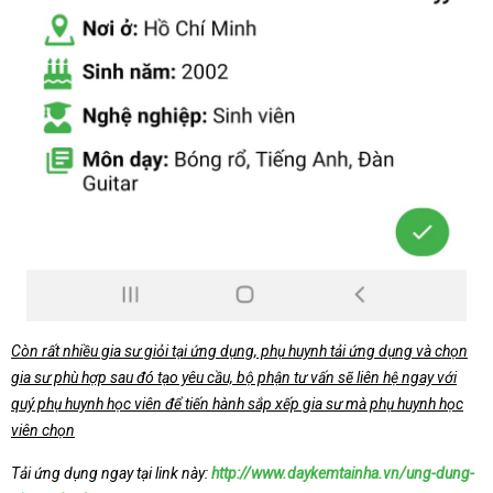
Còn rất nhiều gia sư giỏi tại ứng dụng, phụ huynh tải ứng dụng và chọn
gia sư phù hợp sau đó tạo yêu cầu, bộ phận tư vấn sẽ liên hệ ngay với
quý phụ huynh học viên để tiến hành sắp xếp gia sư mà phụ huynh học
viên chọn
Tải ứng dụng ngay tại link này:
http://www.daykemtainha.vn/ung-dung-