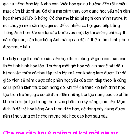
gia sư tiếng Anh lớp 6 cho con. Việc học gia sư hướng đến rất nhiều
mục đích khác nhau. Có cha mẹ cảm thấy con đang học yếu nên cần
học thêm để lấp lỗ hổng. Có cha mẹ khác lại nghĩ con mình rụt rè, ít
nói chuyện nên cần học gia sư để có nhiều cơ hội giao tiếp bằng
Tiếng Anh hơn. Có em lại sắp bước vào một kỳ thi chứng chỉ hay thi
các cấp nào, cần học tiếng Anh nâng cao để có thể tự tin chinh phục
được mục tiêu.
Dù là lý do gì thì chắc chắn việc học thêm cũng sẽ giúp con bản cải
thiện tình hình học tập. Thường một giờ học với gia sư sẽ bắt đầu
bằng việc chữa các bài tập trên lớp mà con không làm được. Từ đó,
giáo viên sẽ nắm được các phần học yếu của con, tiếp theo là củng
cố lại phần kiến thức còn hổng đó. Khi trẻ đã theo kịp tiến trình học
tập trên trường, gia sư sẽ đem đến những bài tập nâng cao có phần
khó hơn hoặc tập trung thêm vào phần rèn kỹ năng giao tiếp. Mục
đích là để trẻ học tiếng Anh toàn diện hơn, dễ dàng xây dựng được
nền tảng vững chắc cho những bậc học cao hơn sau này.
Cha mẹ cần lưu ý những gì khi mời gia sư