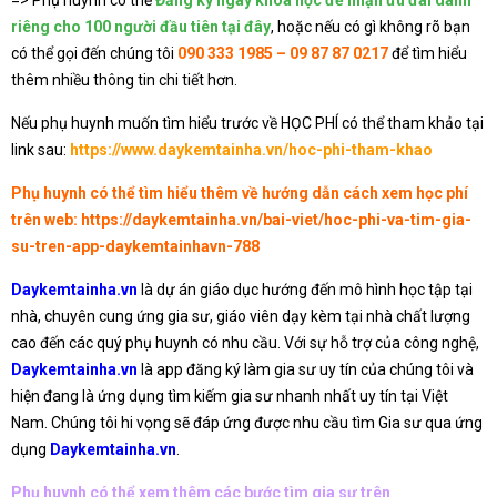
riêng cho 100 người đầu tiên tại đây
, hoặc nếu có gì không rõ bạn
có thể gọi đến chúng tôi
090 333 1985 – 09 87 87 0217
để tìm hiểu
thêm nhiều thông tin chi tiết hơn.
Nếu phụ huynh muốn tìm hiểu trước về HỌC PHÍ có thể tham khảo tại
link sau:
https://www.daykemtainha.vn/hoc-phi-tham-khao
Phụ huynh có thể tìm hiểu thêm về hướng dẫn cách xem học phí
trên web:
https://daykemtainha.vn/bai-viet/hoc-phi-va-tim-gia-
su-tren-app-daykemtainhavn-788
Daykemtainha.vn
là dự án giáo dục hướng đến mô hình học tập tại
nhà, chuyên cung ứng gia sư, giáo viên dạy kèm tại nhà chất lượng
cao đến các quý phụ huynh có nhu cầu. Với sự hỗ trợ của công nghệ,
Daykemtainha.vn
là app đăng ký làm gia sư uy tín của chúng tôi và
hiện đang là ứng dụng tìm kiếm gia sư nhanh nhất uy tín tại Việt
Nam. Chúng tôi hi vọng sẽ đáp ứng được nhu cầu tìm Gia sư qua ứng
dụng
Daykemtainha.vn
.
Phụ huynh có thể xem thêm các bước tìm gia sư trên