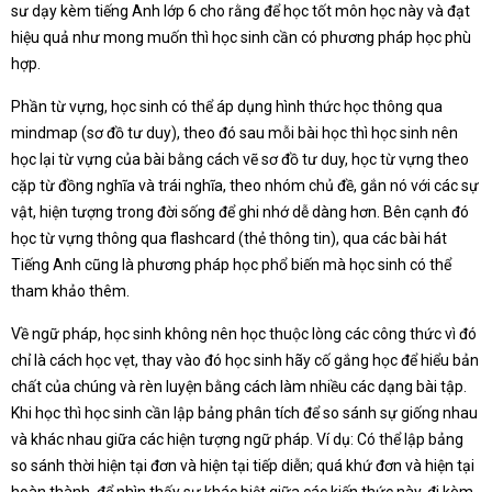
sư dạy kèm tiếng Anh lớp 6 cho rằng để học tốt môn học này và đạt
hiệu quả như mong muốn thì học sinh cần có phương pháp học phù
hợp.
Phần từ vựng, học sinh có thể áp dụng hình thức học thông qua
mindmap (sơ đồ tư duy), theo đó sau mỗi bài học thì học sinh nên
học lại từ vựng của bài bằng cách vẽ sơ đồ tư duy, học từ vựng theo
cặp từ đồng nghĩa và trái nghĩa, theo nhóm chủ đề, gắn nó với các sự
vật, hiện tượng trong đời sống để ghi nhớ dễ dàng hơn. Bên cạnh đó
học từ vựng thông qua flashcard (thẻ thông tin), qua các bài hát
Tiếng Anh cũng là phương pháp học phổ biến mà học sinh có thể
tham khảo thêm.
Về ngữ pháp, học sinh không nên học thuộc lòng các công thức vì đó
chỉ là cách học vẹt, thay vào đó học sinh hãy cố gắng học để hiểu bản
chất của chúng và rèn luyện bằng cách làm nhiều các dạng bài tập.
Khi học thì học sinh cần lập bảng phân tích để so sánh sự giống nhau
và khác nhau giữa các hiện tượng ngữ pháp. Ví dụ: Có thể lập bảng
so sánh thời hiện tại đơn và hiện tại tiếp diễn; quá khứ đơn và hiện tại
hoàn thành, để nhìn thấy sự khác biệt giữa các kiến thức này, đi kèm