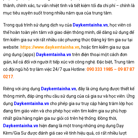
thành, chính xác, tư vấn nhiệt tình và tiết kiệm tối đa chi phí – chính là
mục tiêu xuyên suốt trong nhiều năm qua của trung tâm.
Trong quá trình sử dụng dịch vụ của
Daykemtainha.vn
, học viên có
thể hoàn toàn yên tâm với giao diện thông minh, dễ dàng sử dụng để
tìm kiếm gia sư với rất nhiều các phương thức Đăng ký tìm gia sư tại
website:
https://www.daykemtainha.vn
, hoặc tìm kiếm gia sư qua
ứng dụng (apps)
Daykemtainha.vn
trên điện thoại một cách đơn
giản, kể cả đối với người ít tiếp xúc với công nghệ. Đặc biệt, Trung tâm
có đội ngũ hỗ trợ làm việc 24/7 qua Hotline:
090 333 1985 – 09 87 87
0217
.
Riêng với ứng dụng
Daykemtainha.vn
, đây là ứng dụng được thiết kế
thông minh, đáp ứng nhu cầu sử dụng của cả gia sư và học viên. Ứng
dụng
Daykemtainha.vn
cho phép gia sư truy cập hàng trăm lớp học
đang tìm giáo viên và cho phép học viên tìm kiếm gia sư phù hợp
nhất giữa hàng ngàn gia sư giỏi có trên hệ thống. Đồng thời,
Daykemtainha.vn
hiện đang là một trong những ứng dụng Dạy
Kèm/Gia Sư được đánh giá cao về tính hiệu quả, có rất nhiều lượt