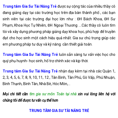
Trung tâm Gia Sư Tài Năng Trẻ
được sự cộng tác của nhiều thầy cô
đang giảng dạy tại các trường học trên địa bàn thành phố , các bạn
sinh viên tại các trường đại học lớn như : ĐH Bách Khoa, ĐH Sư
Phạm, Khoa Học Tự Nhiên, ĐH Ngoại Thương ….Các thầy cô luôn tìm
tòi và xây dựng phương pháp giảng dạy khoa học, phù hợp để truyền
đạt cho học sinh một cách hiệu quả nhất. Gia sư chú trọng giúp các
em phương pháp tư duy và kỹ năng cần thiết giải toán.
Trung tâm Gia Sư Tài Năng Trẻ
luôn sẵn sàng tư vấn việc học cho
quý phụ huynh- học sinh, hổ trợ chính xác và kịp thời.
Trung tâm Gia Sư Tài Năng Trẻ
nhận dạy kèm tại nhà các Quận 1,
2, 3, 4, 5, 6, 7, 8, 9, 10, 11, 12 , Tân Bình, Tân Phú, Gò Vấp, Phú Nhuận,
Bình Thạnh, Bình Tân, Nhà Bè, Hóc Môn,…
Mọi chi tiết cần
tìm gia sư môn Toán tại nhà
xin vui lòng liên hệ với
chúng tôi để được tư vấn cụ thể hơn
TRUNG TÂM GIA SƯ TÀI NĂNG TRẺ