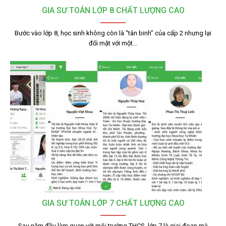
GIA SƯ TOÁN LỚP 8 CHẤT LƯỢNG CAO
Bước vào lớp 8, học sinh không còn là “tân binh” của cấp 2 nhưng lại
đối mặt với một…
GIA SƯ TOÁN LỚP 7 CHẤT LƯỢNG CAO
Sau năm đầu làm quen với môi trường THCS, lớp 7 là giai đoạn mà