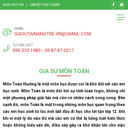
ĐƯỢC HỌC THỬ
CAM KẾT CHẤT LƯỢNG
EMAIL
GIASUTAINANGTRE.VN@GMAIL.COM
TƯ VẤN 24/7
090.333.1985 - 09.87.87.0217
GIA SƯ MÔN TOÁN
Môn Toán thường là một môn học được coi là khó đối với các em
học sinh. Môn Toán là môn đòi hỏi sự tính toán logic, không chỉ
một phương pháp giải bài mà còn có nhiều cách song song. Bên
cạnh đó, môn Toán là một trong những môn học quan trọng theo
các em học sinh từ lúc mới bắt đầu đi học cho tới tận lớp 12. Đôi
khi vì một lý do nào đó mà các em có thể bị hổng mất kiến thức
hoặc không hiểu vấn đề, điều này gây ra khó khăn lớn cho việc