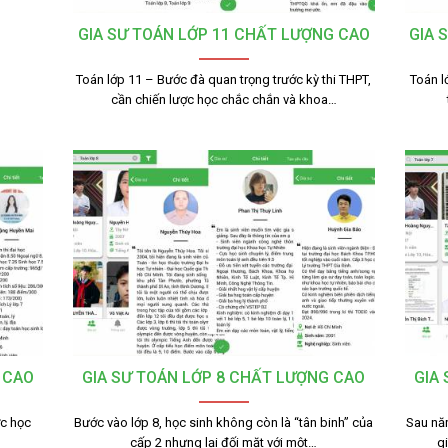
GIA SƯ TOÁN LỚP 11 CHẤT LƯỢNG CAO
GIA 
Toán lớp 11 – Bước đà quan trọng trước kỳ thi THPT,
Toán l
cần chiến lược học chắc chắn và khoa…
 CAO
GIA SƯ TOÁN LỚP 8 CHẤT LƯỢNG CAO
GIA
ợc học
Bước vào lớp 8, học sinh không còn là “tân binh” của
Sau nă
cấp 2 nhưng lại đối mặt với một…
g