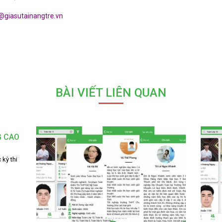
@giasutainangtre.vn
BÀI VIẾT LIÊN QUAN
G CAO
 kỳ thi