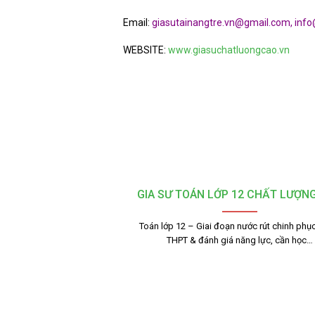
Email:
giasutainangtre.vn@gmail.com, info
WEBSITE:
www.giasuchatluongcao.vn
GIA SƯ TOÁN LỚP 12 CHẤT LƯỢN
Toán lớp 12 – Giai đoạn nước rút chinh phục
THPT & đánh giá năng lực, cần học…