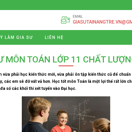
EMAIL
GIASUTAINANGTRE.VN@G
Ý LÀM GIA SƯ
LIÊN HỆ
Ư MÔN TOÁN LỚP 11 CHẤT LƯỢ
vừa phải học kiến thức mới, vừa phải ôn tập kiến thức cũ để chuẩn bị
ợ, các em sẽ đỡ vất vả hơn. Học tốt môn Toán là một lợi thế rất lớn c
đa số các khối thi xét tuyển vào Đại học.