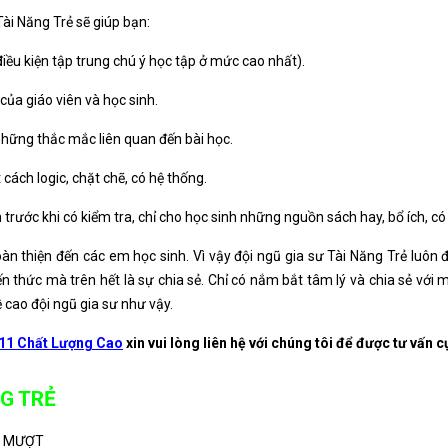
ài Năng Trẻ sẽ giúp bạn:
iều kiện tập trung chú ý học tập ở mức cao nhất).
 của giáo viên và học sinh.
 những thắc mắc liên quan đến bài học.
cách logic, chặt chẽ, có hệ thống.
 trước khi có kiểm tra, chỉ cho học sinh những nguồn sách hay, bổ ích, có 
oàn thiện đến các em học sinh. Vì vậy đội ngũ gia sư Tài Năng Trẻ luôn đ
n thức mà trên hết là sự chia sẻ. Chỉ có nắm bắt tâm lý và chia sẻ với m
ề cao đội ngũ gia sư như vậy.
11 Chất Lượng Cao
xin vui lòng liên hệ với chúng tôi để được tư vấn c
G TRẺ
 MƯỢT