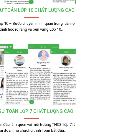
SƯ TOÁN LỚP 10 CHẤT LƯỢNG CAO
ớp 10 – Bước chuyển mình quan trọng, cần lộ
trình học rõ ràng và bền vững Lớp 10…
 SƯ TOÁN LỚP 7 CHẤT LƯỢNG CAO
m đầu làm quen với môi trường THCS, lớp 7 là
iai đoạn mà chương trình Toán bắt đầu…