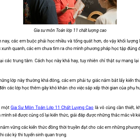
Gia sư môn Toán lớp 11 chất lượng cao
n nay, các em buộc phải học nhiều và tổng quát hơn, do vậy khối lượn
lực xunh quanh, các em chưa tìm ra cho mình phương pháp học tập đúng đ
ại các trung tâm. Cách học này khá hay, tuy nhiên chỉ thật sự mang lại
ững lớp này thường khá đông, các em phải tự giác nắm bắt lấy kiến thứ
 đến các lớp học thêm gây khó khăn cho việc sắp xếp thời gian của phụ hu
on một
Gia Sư Môn Toán Lớp 11 Chất Lượng Cao
là vô cùng cần thiết, 
mình sẽ được củng cố lại kiến thức, giải đáp được những thắc mắc về ki
nắm vững các kiến thức đồng thời truyền đạt cho các em những phương
i các kỳ thi tuyển sinh quan trọng.