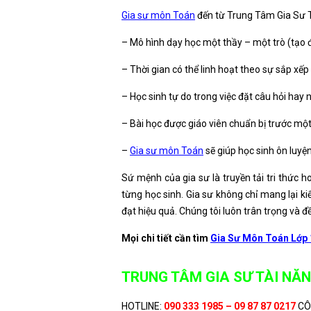
Gia sư môn Toán
đến từ Trung Tâm Gia Sư T
– Mô hình dạy học một thầy – một trò (tạo đ
– Thời gian có thể linh hoạt theo sự sắp xếp
– Học sinh tự do trong việc đặt câu hỏi hay
– Bài học được giáo viên chuẩn bị trước một 
–
Gia sư môn Toán
sẽ giúp học sinh ôn luyện
Sứ mệnh của gia sư là truyền tải tri thức h
từng học sinh. Gia sư không chỉ mang lại kiế
đạt hiệu quả. Chúng tôi luôn trân trọng và đ
Mọi chi tiết cần tìm
Gia Sư Môn Toán Lớp 
TRUNG TÂM GIA SƯ TÀI NĂN
HOTLINE:
090 333 1985 – 09 87 87 0217
CÔ