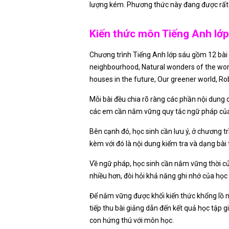
lượng kém. Phương thức này đang được rất 
Kiến thức môn Tiếng Anh lớp
Chương trình Tiếng Anh lớp sáu gồm 12 bài h
neighbourhood, Natural wonders of the world,
houses in the future, Our greener world, Ro
Mỗi bài đều chia rõ ràng các phần nội dung c
các em cần nắm vững quy tắc ngữ pháp của 
Bên cạnh đó, học sinh cần lưu ý, ở chương tr
kèm với đó là nội dung kiểm tra và dạng bài 
Về ngữ pháp, học sinh cần nắm vững thời củ
nhiều hơn, đòi hỏi khả năng ghi nhớ của h
Để nắm vững được khối kiến thức khổng lồ nà
tiếp thu bài giảng dẫn đến kết quả học tập g
con hứng thú với môn học.