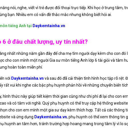
 năng nói, nghe, viết vì trẻ được đối thoại trực tiếp. Khi học ở trung tâm, 
ừng bạn. Nhiều em có vấn đề thắc mắc nhưng không biết hỏi ai.
môn tiếng Anh tại
Daykemtainha.vn
 6 ở đâu chất lượng, uy tín nhất?
dàng nhất những năm gần đây để cha mẹ tìm người dạy kèm cho con đó là
ược cho con mình một người Gia sư môn tiếng Anh lớp 6 tài giỏi và tâm 
hưng hoàn toàn miễn phí.
đến với
Daykemtainha.vn
và sau đó đã cải thiện tình hình học tập rõ rệt
ấy rất vui khi nghe các bậc phụ huynh phản hồi về những chuyển biến tíc
, hình thức này giúp tiết kiệm thời gian cũng như chi phí đi lại cho con 
 cao và có tâm với nghề. Quý phụ huynh có thể truy cập hệ thống websi
họn cho con em mình một gia sư dạy kèm thích hợp. Tất cả các thông ti
website và ứng dụng
Daykemtainha.vn
, phụ huynh có thể xem thông tin
 phụ huynh an tâm hơn, tránh trường hợp hoang mang trong tâm lý vì lo s