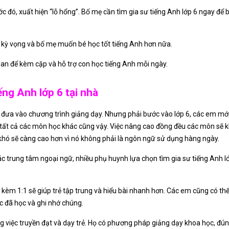
c đó, xuất hiện “lỗ hổng”. Bố mẹ cần tìm gia sư tiếng Anh lớp 6 ngay để b
kỳ vọng và bố mẹ muốn bé học tốt tiếng Anh hơn nữa.
gian để kèm cặp và hỗ trợ con học tiếng Anh mỗi ngày.
iếng Anh lớp 6 tại nhà
 đưa vào chương trình giảng dạy. Nhưng phải bước vào lớp 6, các em mớ
tất cả các môn học khác cũng vậy. Việc nâng cao đồng đều các môn sẽ k
 khó sẽ càng cao hơn vì nó không phải là ngôn ngữ sử dụng hàng ngày.
 trung tâm ngoại ngữ, nhiều phụ huynh lựa chọn tìm gia sư tiếng Anh lớp
kèm 1:1 sẽ giúp trẻ tập trung và hiểu bài nhanh hơn. Các em cũng có th
c đã học và ghi nhớ chúng.
g việc truyền đạt và dạy trẻ. Họ có phương pháp giảng dạy khoa học, đúng