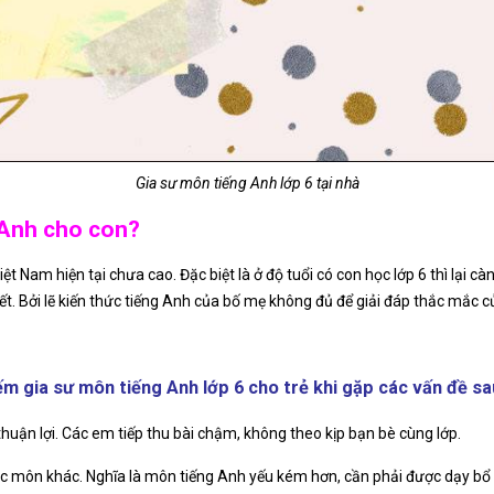
Gia sư môn tiếng Anh lớp 6 tại nhà
g Anh cho con?
ệt Nam hiện tại chưa cao. Đặc biệt là ở độ tuổi có con học lớp 6 thì lại cà
iết. Bởi lẽ kiến thức tiếng Anh của bố mẹ không đủ để giải đáp thắc mắc
ếm gia sư môn tiếng Anh lớp 6 cho trẻ khi gặp các vấn đề sa
thuận lợi. Các em tiếp thu bài chậm, không theo kịp bạn bè cùng lớp.
ác môn khác. Nghĩa là môn tiếng Anh yếu kém hơn, cần phải được dạy bổ