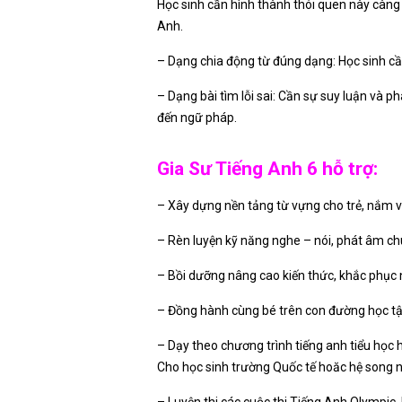
Học sinh cần hình thành thói quen này càng
Anh.
– Dạng chia động từ đúng dạng: Học sinh cầ
– Dạng bài tìm lỗi sai: Cần sự suy luận và ph
đến ngữ pháp.
Gia Sư Tiếng Anh 6 hỗ trợ:
– Xây dựng nền tảng từ vựng cho trẻ, nắm v
– Rèn luyện kỹ năng nghe – nói, phát âm ch
– Bồi dưỡng nâng cao kiến thức, khắc phục 
– Đồng hành cùng bé trên con đường học tập,
– Dạy theo chương trình tiếng anh tiểu họ
Cho học sinh trường Quốc tế hoăc hệ song 
– Luyện thi các cuộc thi Tiếng Anh Olympic