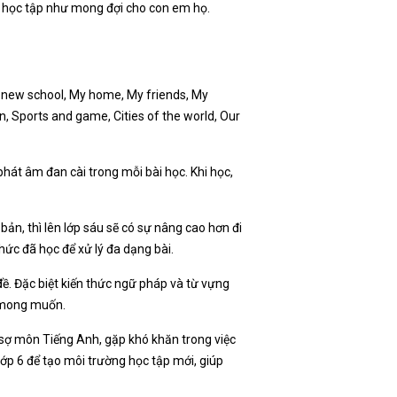
ả học tập như mong đợi cho con em họ.
My new school, My home, My friends, My
n, Sports and game, Cities of the world, Our
phát âm đan cài trong mỗi bài học. Khi học,
bản, thì lên lớp sáu sẽ có sự nâng cao hơn đi
thức đã học để xử lý đa dạng bài.
ề. Đặc biệt kiến thức ngữ pháp và từ vựng
ư mong muốn.
h sợ môn Tiếng Anh, gặp khó khăn trong việc
lớp 6 để tạo môi trường học tập mới, giúp