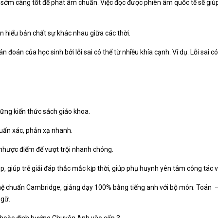
 sớm càng tốt để phát âm chuẩn. Việc đọc được phiên âm quốc tế sẽ giú
n hiểu bản chất sự khác nhau giữa các thời.
án đoán của học sinh bởi lỗi sai có thể từ nhiều khía cạnh. Ví dụ: Lỗi sai 
ững kiến thức sách giáo khoa.
uẩn xác, phản xạ nhanh.
nhược điểm để vượt trội nhanh chóng.
 giúp trẻ giải đáp thắc mắc kịp thời, giúp phụ huynh yên tâm công tác v
c hệ chuẩn Cambridge, giảng dạy 100% bằng tiếng anh với bộ môn: Toán 
ngữ.
, hoăc định hướng Chuyên Anh vào cấp 3.