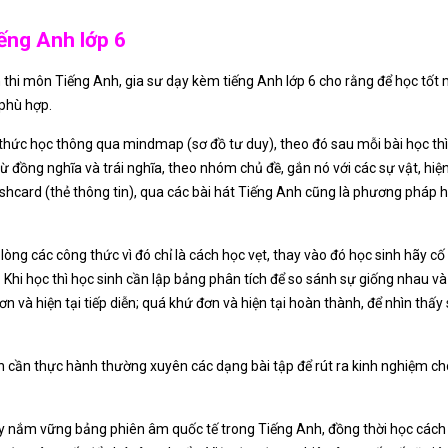
ếng Anh lớp 6
 thi môn Tiếng Anh, gia sư dạy kèm tiếng Anh lớp 6 cho rằng để học tố
phù hợp.
thức học thông qua mindmap (sơ đồ tư duy), theo đó sau mỗi bài học thì
từ đồng nghĩa và trái nghĩa, theo nhóm chủ đề, gắn nó với các sự vật, hi
shcard (thẻ thông tin), qua các bài hát Tiếng Anh cũng là phương pháp 
òng các công thức vì đó chỉ là cách học vẹt, thay vào đó học sinh hãy c
 Khi học thì học sinh cần lập bảng phân tích để so sánh sự giống nhau v
đơn và hiện tại tiếp diễn; quá khứ đơn và hiện tại hoàn thành, để nhìn thấy
nh cần thực hành thường xuyên các dạng bài tập để rút ra kinh nghiệm ch
ãy nắm vững bảng phiên âm quốc tế trong Tiếng Anh, đồng thời học cách