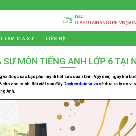
EMAIL
GIASUTAINANGTRE.VN@G
Ý LÀM GIA SƯ
LIÊN HỆ
A SƯ MÔN TIẾNG ANH LỚP 6 TẠI 
 và được các bậc phụ huynh hết sức quan tâm. Vậy nên, ngay khi bước
 6 cho con mình. Bài viết sau đây
Daykemtainha.vn
sẽ đưa ra lý do vì 
ếng Anh.