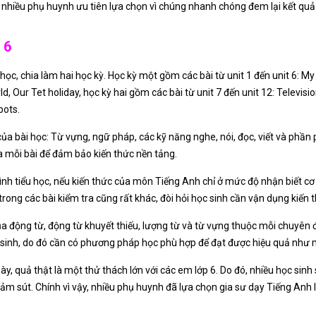
nhiều phụ huynh ưu tiên lựa chọn vì chúng nhanh chóng đem lại kết qu
 6
ọc, chia làm hai học kỳ. Học kỳ một gồm các bài từ unit 1 đến unit 6: 
 Our Tet holiday, học kỳ hai gồm các bài từ unit 7 đến unit 12: Televisio
bots.
ủa bài học: Từ vựng, ngữ pháp, các kỹ năng nghe, nói, đọc, viết và phần 
mỗi bài để đảm bảo kiến thức nền tảng.
ình tiểu học, nếu kiến thức của môn Tiếng Anh chỉ ở mức độ nhận biết cơ 
trong các bài kiểm tra cũng rất khác, đòi hỏi học sinh cần vận dụng kiến 
a động từ, động từ khuyết thiếu, lượng từ và từ vựng thuộc mỗi chuyên đ
ọc sinh, do đó cần có phương pháp học phù hợp để đạt được hiệu quả nh
y, quả thật là một thử thách lớn với các em lớp 6. Do đó, nhiều học sin
iảm sút. Chính vì vậy, nhiều phụ huynh đã lựa chọn gia sư dạy Tiếng Anh 