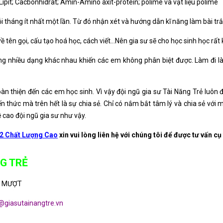
pit; Cacbonhidrat; Amin-Amino axit-protein; polime và vật liệu polime
ỗi tháng ít nhất một lần. Từ đó nhận xét và hướng dẫn kĩ năng làm bài tr
về tên gọi, cấu tạo hoá học, cách viết…Nên gia sư sẽ cho học sinh học rất 
g nhiều dạng khác nhau khiến các em không phân biệt được. Làm đi là
oàn thiện đến các em học sinh. Vì vậy đội ngũ gia sư Tài Năng Trẻ luôn đ
n thức mà trên hết là sự chia sẻ. Chỉ có nắm bắt tâm lý và chia sẻ với m
ề cao đội ngũ gia sư như vậy.
2 Chất Lượng Cao
xin vui lòng liên hệ với chúng tôi để được tư vấn cụ
G TRẺ
 MƯỢT
@giasutainangtre.vn