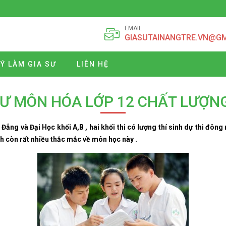
EMAIL
GIASUTAINANGTRE.VN@G
Ý LÀM GIA SƯ
LIÊN HỆ
SƯ MÔN HÓA LỚP 12 CHẤT LƯỢN
Đẳng và Đại Học khối A,B , hai khối thi có lượng thí sinh dự thi đông
nh còn rất nhiều thắc mắc về môn học này .