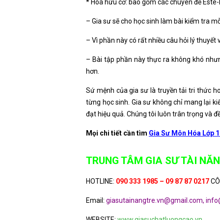
* Hoá hữu cơ: bao gồm các chuyên đề Este-Li
– Gia sư sẽ cho học sinh làm bài kiểm tra m
– Vì phần này có rất nhiều câu hỏi lý thuyết 
– Bài tập phần này thực ra không khó nhưn
hơn.
Sứ mệnh của gia sư là truyền tải tri thức h
từng học sinh. Gia sư không chỉ mang lại kiế
đạt hiệu quả. Chúng tôi luôn trân trọng và đ
Mọi chi tiết cần tìm
Gia Sư Môn Hóa Lớp 1
TRUNG TÂM GIA SƯ TÀI NĂN
HOTLINE:
090 333 1985 – 09 87 87 0217
CÔ
Email:
giasutainangtre.vn@gmail.com, info
WEBSITE:
www.giasuchatluongcao.vn