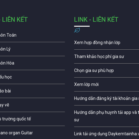
- LIÊN KẾT
LINK - LIÊN KẾT
môn Toán
Xem hợp đồng nhận lớp
môn Lý
Tham khảo học phí gia sư
môn Hóa
Chọn gia sư phù hợp
iểu học
Xem lớp mới
áo bài
Hướng dẫn đăng ký tài khoản gia
ạy vẽ
Hướng dẫn phụ huynh tải app và t
s trường quốc tế
sư
iano organ Guitar
Link tải ứng dụng Daykemtainha.