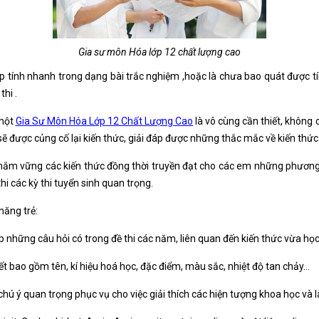
Gia sư môn Hóa lớp 12 chất lượng cao
p tính nhanh trong dạng bài trắc nghiệm ,hoặc là chưa bao quát được
hi .
 một
Gia Sư Môn Hóa Lớp 12 Chất Lượng Cao
là vô cùng cần thiết, không
 được củng cố lại kiến thức, giải đáp được những thắc mắc về kiến thức
ắm vững các kiến thức đồng thời truyền đạt cho các em những phương
i các kỳ thi tuyển sinh quan trọng.
năng trẻ:
hợp những câu hỏi có trong đề thi các năm, liên quan đến kiến thức vừa h
yết bao gồm tên, kí hiệu hoá học, đặc điểm, màu sắc, nhiệt độ tan chảy…
hú ý quan trọng phục vụ cho việc giải thích các hiện tượng khoa học và l