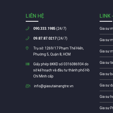
LIÊN HỆ
LINK 
090.333.1985
(24/7)
Gia sư 
09.87.87.0217
(24/7)
Gia sư 
Trụ sở: 1269/17 Phạm Thế Hiển,
Gia sư 
Phường 5, Quận 8, HCM
Gia sư t
Giấy phép ĐKKD số 0316086934 do
sở kế hoạch và đầu tư thành phố Hồ
Gia sư b
Chí Minh cấp
Gia sư d
info@giasutainangtre.vn
Gia sư h
Gia sư P