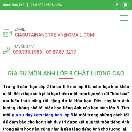
ĐƯỢC HỌC THỬ
CAM KẾT CHẤT LƯỢNG
EMAIL
GIASUTAINANGTRE.VN@GMAIL.COM
TƯ VẤN 24/7
090.333.1985 - 09.87.87.0217
GIA SƯ MÔN ANH LỚP 8 CHẤT LƯỢNG CAO
Trong 4 năm học cấp 2 thì có thể nói lớp 8 là năm học khó khăn
nhất. Bởi vì học sinh phải học thêm một môn học vốn rất “hóc búa”
mà kiến thức cũng rất nặng đó là Hóa học. Điều này làm ảnh
hưởng không nhỏ tới việc học tiếng Anh của học sinh lớp 8. Tìm
một
gia sư dạy kèm tiếng Anh lớp 8
là một trong những cách tốt
để đảm bảo cho học sinh duy trì được kết quả tốt môn tiếng Anh
trong năm học này, cũng như là nền tảng tiếng Anh cho tương lai.