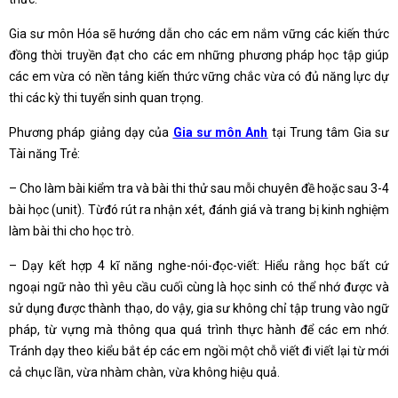
Gia sư môn Hóa sẽ hướng dẫn cho các em nắm vững các kiến thức
đồng thời truyền đạt cho các em những phương pháp học tập giúp
các em vừa có nền tảng kiến thức vững chắc vừa có đủ năng lực dự
thi các kỳ thi tuyển sinh quan trọng.
Phương pháp giảng dạy của
Gia sư môn Anh
tại Trung tâm Gia sư
Tài năng Trẻ:
– Cho làm bài kiểm tra và bài thi thử sau mỗi chuyên đề hoặc sau 3-4
bài học (unit). Từđó rút ra nhận xét, đánh giá và trang bị kinh nghiệm
làm bài thi cho học trò.
– Dạy kết hợp 4 kĩ năng nghe-nói-đọc-viết: Hiểu rằng học bất cứ
ngoại ngữ nào thì yêu cầu cuối cùng là học sinh có thể nhớ được và
sử dụng được thành thạo, do vậy, gia sư không chỉ tập trung vào ngữ
pháp, từ vựng mà thông qua quá trình thực hành để các em nhớ.
Tránh dạy theo kiểu bắt ép các em ngồi một chỗ viết đi viết lại từ mới
cả chục lần, vừa nhàm chàn, vừa không hiệu quả.