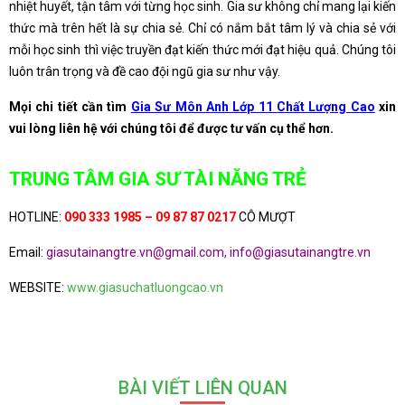
nhiệt huyết, tận tâm với từng học sinh. Gia sư không chỉ mang lại kiến
thức mà trên hết là sự chia sẻ. Chỉ có nắm bắt tâm lý và chia sẻ với
mỗi học sinh thì việc truyền đạt kiến thức mới đạt hiệu quả. Chúng tôi
luôn trân trọng và đề cao đội ngũ gia sư như vậy.
Mọi chi tiết cần tìm
Gia Sư Môn Anh Lớp 11 Chất Lượng Cao
xin
vui lòng liên hệ với chúng tôi để được tư vấn cụ thể hơn.
TRUNG TÂM GIA SƯ TÀI NĂNG TRẺ
HOTLINE:
090 333 1985 – 09 87 87 0217
CÔ MƯỢT
Email:
giasutainangtre.vn@gmail.com, info@giasutainangtre.vn
WEBSITE:
www.giasuchatluongcao.vn
BÀI VIẾT LIÊN QUAN