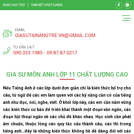
ĐƯỢC HỌC THỬ
CAM KẾT CHẤT LƯỢNG
EMAIL
GIASUTAINANGTRE.VN@GMAIL.COM
TƯ VẤN 24/7
090.333.1985 - 09.87.87.0217
GIA SƯ MÔN ANH LỚP 11 CHẤT LƯỢNG CAO
Nếu Tiếng Anh ở các lớp dưới đơn giản chỉ là kiến thức bổ trợ cho
câu, từ ngữ để các em làm quen với các kỹ năng cần có của tiếng
anh như đọc, nói, nghe, viết. Ở khối lớp này, các em cần nắm vững
các kiến thức cơ bản để triển khai thành một đoạn văn ngắn, các
đoạn hội thoại ngắn về các chủ đề khác nhau. Học sinh cần phát
âm chuẩn, thuộc lòng các quy tắc cấu thành câu, các thì trong
tiếng anh…đây là những kiến thức không hề dễ dàng đối với các