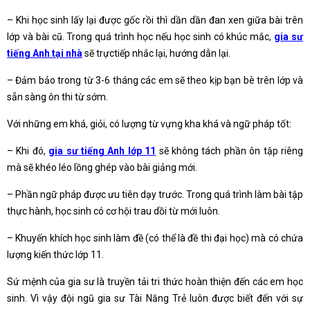
– Khi học sinh lấy lại được gốc rồi thì dần dần đan xen giữa bài trên
lớp và bài cũ. Trong quá trình học nếu học sinh có khúc mắc,
gia sư
tiếng Anh tại nhà
sẽ trựctiếp nhắc lại, hướng dẫn lại.
– Đảm bảo trong từ 3-6 tháng các em sẽ theo kịp bạn bè trên lớp và
sẵn sàng ôn thi từ sớm.
Với những em khá, giỏi, có lượng từ vựng kha khá và ngữ pháp tốt:
– Khi đó,
gia sư tiếng Anh lớp 11
sẽ không tách phần ôn tập riêng
mà sẽ khéo léo lồng ghép vào bài giảng mới.
– Phần ngữ pháp được ưu tiên dạy trước. Trong quá trình làm bài tập
thực hành, học sinh có cơ hội trau dồi từ mới luôn.
– Khuyến khích học sinh làm đề (có thể là đề thi đại học) mà có chứa
lượng kiến thức lớp 11.
Sứ mệnh của gia sư là truyền tải tri thức hoàn thiện đến các em học
sinh. Vì vậy đội ngũ gia sư Tài Năng Trẻ luôn được biết đến với sự