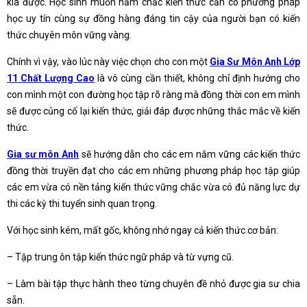
kia được. Học sinh muốn nắm chắc kiến thức cần có phương pháp
học uy tín cùng sự đồng hàng đáng tin cậy của người bạn có kiến
thức chuyên môn vững vàng.
Chính vì vậy, vào lúc này việc chọn cho con một
Gia Sư Môn Anh Lớp
11 Chất Lượng Cao
là vô cùng cần thiết, không chỉ định hướng cho
con mình một con đường học tập rõ ràng mà đồng thời con em mình
sẽ được củng cố lại kiến thức, giải đáp được những thắc mắc về kiến
thức.
Gia sư môn Anh
sẽ hướng dẫn cho các em nắm vững các kiến thức
đồng thời truyền đạt cho các em những phương pháp học tập giúp
các em vừa có nền tảng kiến thức vững chắc vừa có đủ năng lực dự
thi các kỳ thi tuyển sinh quan trọng.
Với học sinh kém, mất gốc, không nhớ ngay cả kiến thức cơ bản:
– Tập trung ôn tập kiến thức ngữ pháp và từ vựng cũ.
– Làm bài tập thực hành theo từng chuyên đề nhỏ được gia sư chia
sẵn.