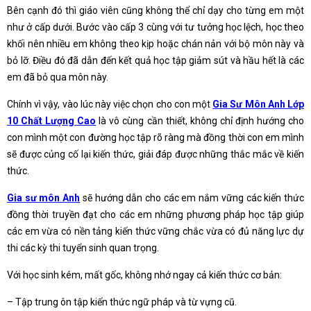
Bên cạnh đó thì giáo viên cũng không thể chỉ dạy cho từng em một
như ở cấp dưới. Bước vào cấp 3 cùng với tư tưởng học lệch, học theo
khối nên nhiều em không theo kịp hoặc chán nản với bộ môn này và
bỏ lỡ. Điều đó đã dẫn đến kết quả học tập giảm sút và hầu hết là các
em đã bỏ qua môn này.
Chính vì vậy, vào lúc này việc chọn cho con một
Gia Sư Môn Anh Lớp
10 Chất Lượng Cao
là vô cùng cần thiết, không chỉ định hướng cho
con mình một con đường học tập rõ ràng mà đồng thời con em mình
sẽ được củng cố lại kiến thức, giải đáp được những thắc mắc về kiến
thức.
Gia sư môn Anh
sẽ hướng dẫn cho các em nắm vững các kiến thức
đồng thời truyền đạt cho các em những phương pháp học tập giúp
các em vừa có nền tảng kiến thức vững chắc vừa có đủ năng lực dự
thi các kỳ thi tuyển sinh quan trọng.
Với học sinh kém, mất gốc, không nhớ ngay cả kiến thức cơ bản:
– Tập trung ôn tập kiến thức ngữ pháp và từ vựng cũ.