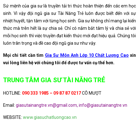
Sứ mệnh của gia sư là truyền tải tri thức hoàn thiện đến các em học
sinh. Vì vậy đội ngũ gia sư Tài Năng Trẻ luôn được biết đến với sự
nhiệt huyết, tận tâm với từng học sinh. Gia sư không chỉ mang lại kiến
thức mà trên hết là sự chia sẻ. Chỉ có nắm bắt tâm lý và chia sẻ với
mỗi học sinh thì việc truyền đạt kiến thức mới đạt hiệu quả. Chúng tôi
luôn trân trọng và đề cao đội ngũ gia sư như vậy.
Mọi chi tiết cần tìm
Gia Sư Môn Anh Lớp 10 Chất Lượng Cao
xin
vui lòng liên hệ với chúng tôi để được tư vấn cụ thể hơn.
TRUNG TÂM GIA SƯ TÀI NĂNG TRẺ
HOTLINE:
090 333 1985 – 09 87 87 0217
CÔ MƯỢT
Email:
giasutainangtre.vn@gmail.com, info@giasutainangtre.vn
WEBSITE:
www.giasuchatluongcao.vn