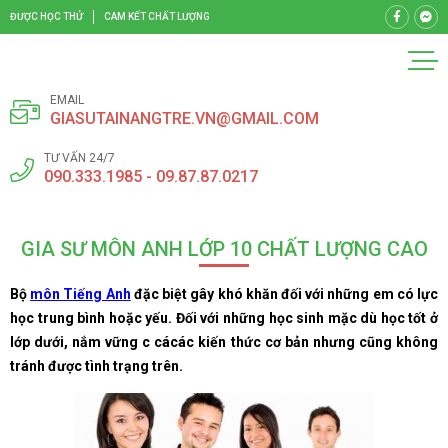
ĐƯỢC HỌC THỬ
CAM KẾT CHẤT LƯỢNG
EMAIL
GIASUTAINANGTRE.VN@GMAIL.COM
TƯ VẤN 24/7
090.333.1985 - 09.87.87.0217
GIA SƯ MÔN ANH LỚP 10 CHẤT LƯỢNG CAO
Bộ
môn Tiếng Anh
đặc biệt gây khó khăn đối với những em có lực
học trung bình hoặc yếu. Đối với những học sinh mặc dù học tốt ở
lớp dưới, nắm vững c cácác kiến thức cơ bản nhưng cũng không
tránh được tình trạng trên.