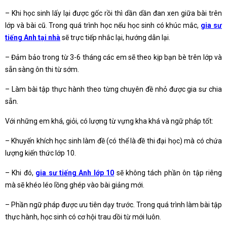
– Khi học sinh lấy lại được gốc rồi thì dần dần đan xen giữa bài trên
lớp và bài cũ. Trong quá trình học nếu học sinh có khúc mắc,
gia sư
tiếng Anh tại nhà
sẽ trực tiếp nhắc lại, hướng dẫn lại.
– Đảm bảo trong từ 3-6 tháng các em sẽ theo kịp bạn bè trên lớp và
sẵn sàng ôn thi từ sớm.
– Làm bài tập thực hành theo từng chuyên đề nhỏ được gia sư chia
sẵn.
Với những em khá, giỏi, có lượng từ vựng kha khá và ngữ pháp tốt:
– Khuyến khích học sinh làm đề (có thể là đề thi đại học) mà có chứa
lượng kiến thức lớp 10.
– Khi đó,
gia sư tiếng Anh lớp 10
sẽ không tách phần ôn tập riêng
mà sẽ khéo léo lồng ghép vào bài giảng mới.
– Phần ngữ pháp được ưu tiên dạy trước. Trong quá trình làm bài tập
thực hành, học sinh có cơ hội trau dồi từ mới luôn.