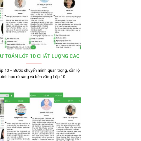
SƯ TOÁN LỚP 10 CHẤT LƯỢNG CAO
ớp 10 – Bước chuyển mình quan trọng, cần lộ
trình học rõ ràng và bền vững Lớp 10…