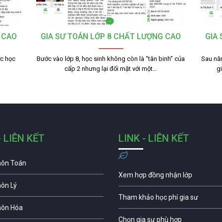
 CAO
GIA SƯ TOÁN LỚP 8 CHẤT LƯỢNG CAO
GIA
ợc học
Bước vào lớp 8, học sinh không còn là “tân binh” của
Sau nă
cấp 2 nhưng lại đối mặt với một…
g
- LIÊN KẾT
LINK - LIÊN KẾT
môn Toán
Xem hợp đồng nhận lớp
môn Lý
Tham khảo học phí gia sư
môn Hóa
Chọn gia sư phù hợp