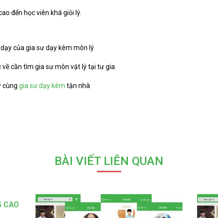
ao đến học viên khá giỏi lý.
dạy của gia sư dạy kèm môn lý.
ề cần tìm gia sư môn vật lý tại tư gia.
ý cùng
gia sư dạy kèm
tận nhà
BÀI VIẾT LIÊN QUAN
G CAO