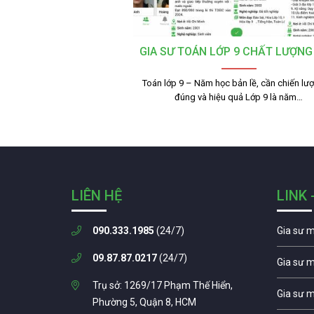
GIA SƯ TOÁN LỚP 9 CHẤT LƯỢNG
Toán lớp 9 – Năm học bản lề, cần chiến lư
đúng và hiệu quả Lớp 9 là năm…
LIÊN HỆ
LINK 
090.333.1985
(24/7)
Gia sư 
09.87.87.0217
(24/7)
Gia sư 
Trụ sở: 1269/17 Phạm Thế Hiển,
Gia sư 
Phường 5, Quận 8, HCM