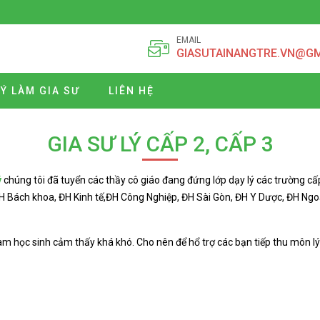
EMAIL
GIASUTAINANGTRE.VN@G
Ý LÀM GIA SƯ
LIÊN HỆ
GIA SƯ LÝ CẤP 2, CẤP 3
ý
chúng tôi đã tuyển các thầy cô giáo đang đứng lớp dạy lý các trường cấp
 Bách khoa, ĐH Kinh tế,ĐH Công Nghiệp, ĐH Sài Gòn, ĐH Y Dược, ĐH Ngoạ
làm học sinh cảm thấy khá khó. Cho nên để hổ trợ các bạn tiếp thu môn lý 