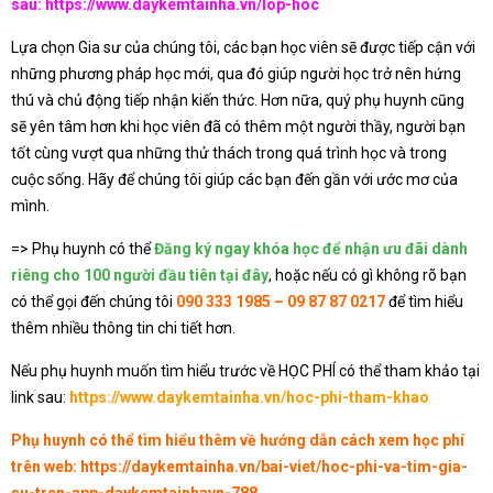
sau:
https://www.daykemtainha.vn/lop-hoc
Lựa chọn Gia sư của chúng tôi, các bạn học viên sẽ được tiếp cận với
những phương pháp học mới, qua đó giúp người học trở nên hứng
thú và chủ động tiếp nhận kiến thức. Hơn nữa, quý phụ huynh cũng
sẽ yên tâm hơn khi học viên đã có thêm một người thầy, người bạn
tốt cùng vượt qua những thử thách trong quá trình học và trong
cuộc sống. Hãy để chúng tôi giúp các bạn đến gần với ước mơ của
mình.
=> Phụ huynh có thể
Đăng ký ngay khóa học để nhận ưu đãi dành
riêng cho 100 người đầu tiên tại đây
, hoặc nếu có gì không rõ bạn
có thể gọi đến chúng tôi
090 333 1985 – 09 87 87 0217
để tìm hiểu
thêm nhiều thông tin chi tiết hơn.
Nếu phụ huynh muốn tìm hiểu trước về HỌC PHÍ có thể tham khảo tại
link sau:
https://www.daykemtainha.vn/hoc-phi-tham-khao
Phụ huynh có thể tìm hiểu thêm về hướng dẫn cách xem học phí
trên web:
https://daykemtainha.vn/bai-viet/hoc-phi-va-tim-gia-
su-tren-app-daykemtainhavn-788