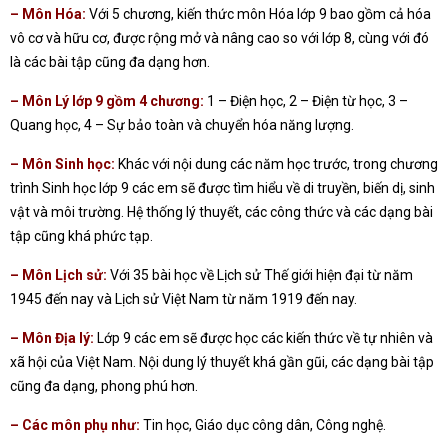
– Môn Hóa:
Với 5 chương, kiến thức môn Hóa lớp 9 bao gồm cả hóa
vô cơ và hữu cơ, được rộng mở và nâng cao so với lớp 8, cùng với đó
là các bài tập cũng đa dạng hơn.
– Môn Lý lớp 9 gồm 4 chương:
1 – Điện học, 2 – Điện từ học, 3 –
Quang học, 4 – Sự bảo toàn và chuyển hóa năng lượng.
– Môn Sinh học:
Khác với nội dung các năm học trước, trong chương
trình Sinh học lớp 9 các em sẽ được tìm hiểu về di truyền, biến dị, sinh
vật và môi trường. Hệ thống lý thuyết, các công thức và các dạng bài
tập cũng khá phức tạp.
– Môn Lịch sử:
Với 35 bài học về Lịch sử Thế giới hiện đại từ năm
1945 đến nay và Lịch sử Việt Nam từ năm 1919 đến nay.
– Môn Địa lý:
Lớp 9 các em sẽ được học các kiến thức về tự nhiên và
xã hội của Việt Nam. Nội dung lý thuyết khá gần gũi, các dạng bài tập
cũng đa dạng, phong phú hơn.
– Các môn phụ như:
Tin học, Giáo dục công dân, Công nghệ.