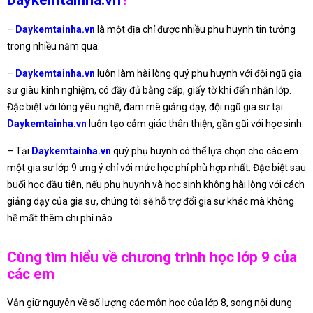
Daykemtainha.vn
?
–
Daykemtainha.vn
là một địa chỉ được nhiều phụ huynh tin tưởng
trong nhiều năm qua.
–
Daykemtainha.vn
luôn làm hài lòng quý phụ huynh với đội ngũ gia
sư giàu kinh nghiệm, có đầy đủ bằng cấp, giấy tờ khi đến nhận lớp.
Đặc biệt với lòng yêu nghề, đam mê giảng dạy, đội ngũ gia sư tại
Daykemtainha.vn
luôn tạo cảm giác thân thiện, gần gũi với học sinh.
– Tại
Daykemtainha.vn
quý phụ huynh có thể lựa chọn cho các em
một gia sư lớp 9 ưng ý chỉ với mức học phí phù hợp nhất. Đặc biệt sau
buổi học đầu tiên, nếu phụ huynh và học sinh không hài lòng với cách
giảng dạy của gia sư, chúng tôi sẽ hỗ trợ đổi gia sư khác mà không
hề mất thêm chi phí nào.
Cùng tìm hiểu về chương trình học lớp 9 của
các em
Vẫn giữ nguyên về số lượng các môn học của lớp 8, song nội dung