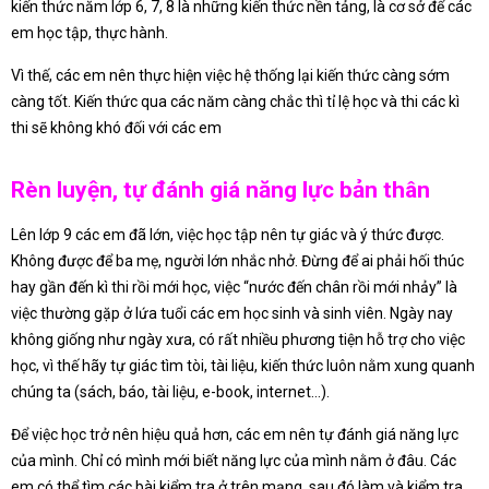
kiến thức năm lớp 6, 7, 8 là những kiến thức nền tảng, là cơ sở để các
em học tập, thực hành.
Vì thế, các em nên thực hiện việc hệ thống lại kiến thức càng sớm
càng tốt. Kiến thức qua các năm càng chắc thì tỉ lệ học và thi các kì
thi sẽ không khó đối với các em
Rèn luyện, tự đánh giá năng lực bản thân
Lên lớp 9 các em đã lớn, việc học tập nên tự giác và ý thức được.
Không được để ba mẹ, người lớn nhắc nhở. Đừng để ai phải hối thúc
hay gần đến kì thi rồi mới học, việc “nước đến chân rồi mới nhảy” là
việc thường gặp ở lứa tuổi các em học sinh và sinh viên. Ngày nay
không giống như ngày xưa, có rất nhiều phương tiện hỗ trợ cho việc
học, vì thế hãy tự giác tìm tòi, tài liệu, kiến thức luôn nằm xung quanh
chúng ta (sách, báo, tài liệu, e-book, internet…).
Để việc học trở nên hiệu quả hơn, các em nên tự đánh giá năng lực
của mình. Chỉ có mình mới biết năng lực của mình nằm ở đâu. Các
em có thể tìm các bài kiểm tra ở trên mạng, sau đó làm và kiểm tra