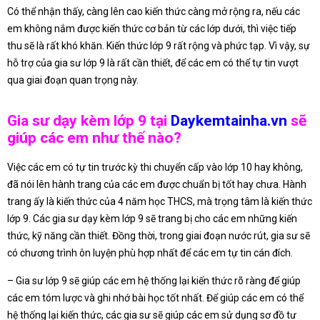
Có thể nhận thấy, càng lên cao kiến thức càng mở rộng ra, nếu các
em không nắm được kiến thức cơ bản từ các lớp dưới, thì việc tiếp
thu sẽ là rất khó khăn. Kiến thức lớp 9 rất rộng và phức tạp. Vì vậy, sự
hỗ trợ của gia sư lớp 9 là rất cần thiết, để các em có thể tự tin vượt
qua giai đoạn quan trọng này.
Gia sư dạy kèm lớp 9 tại
Daykemtainha.vn
sẽ
giúp các em như thế nào?
Việc các em có tự tin trước kỳ thi chuyển cấp vào lớp 10 hay không,
đã nói lên hành trang của các em được chuẩn bị tốt hay chưa. Hành
trang ấy là kiến thức của 4 năm học THCS, mà trọng tâm là kiến thức
lớp 9. Các gia sư dạy kèm lớp 9 sẽ trang bị cho các em những kiến
thức, kỹ năng cần thiết. Đồng thời, trong giai đoạn nước rút, gia sư sẽ
có chương trình ôn luyện phù hợp nhất để các em tự tin cán đích.
– Gia sư lớp 9 sẽ giúp các em hệ thống lại kiến thức rõ ràng để giúp
các em tóm lược và ghi nhớ bài học tốt nhất. Để giúp các em có thể
hệ thống lại kiến thức, các gia sư sẽ giúp các em sử dụng sơ đồ tư