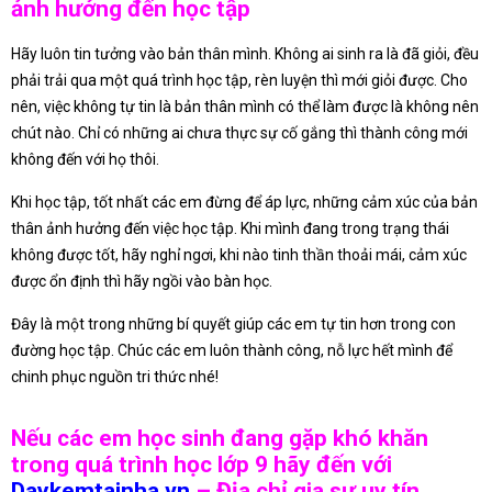
ảnh hưởng đến học tập
Hãy luôn tin tưởng vào bản thân mình. Không ai sinh ra là đã giỏi, đều
phải trải qua một quá trình học tập, rèn luyện thì mới giỏi được. Cho
nên, việc không tự tin là bản thân mình có thể làm được là không nên
chút nào. Chỉ có những ai chưa thực sự cố gắng thì thành công mới
không đến với họ thôi.
Khi học tập, tốt nhất các em đừng để áp lực, những cảm xúc của bản
thân ảnh hưởng đến việc học tập. Khi mình đang trong trạng thái
không được tốt, hãy nghỉ ngơi, khi nào tinh thần thoải mái, cảm xúc
được ổn định thì hãy ngồi vào bàn học.
Đây là một trong những bí quyết giúp các em tự tin hơn trong con
đường học tập. Chúc các em luôn thành công, nỗ lực hết mình để
chinh phục nguồn tri thức nhé!
Nếu các em học sinh đang gặp khó khăn
trong quá trình học lớp 9 hãy đến với
Daykemtainha.vn
– Địa chỉ gia sư uy tín