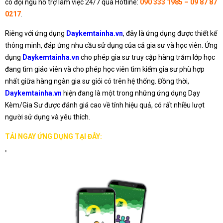
có đội ngũ hỗ trợ làm việc 24/7 qua Hotline:
090 333 1985 – 09 87 87
0217
.
Riêng với ứng dụng
Daykemtainha.vn
, đây là ứng dụng được thiết kế
thông minh, đáp ứng nhu cầu sử dụng của cả gia sư và học viên. Ứng
dụng
Daykemtainha.vn
cho phép gia sư truy cập hàng trăm lớp học
đang tìm giáo viên và cho phép học viên tìm kiếm gia sư phù hợp
nhất giữa hàng ngàn gia sư giỏi có trên hệ thống. Đồng thời,
Daykemtainha.vn
hiện đang là một trong những ứng dụng Dạy
Kèm/Gia Sư được đánh giá cao về tính hiệu quả, có rất nhiều lượt
người sử dụng và yêu thích.
TẢI NGAY ỨNG DỤNG TẠI ĐÂY: