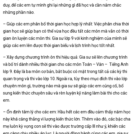
duy, để các em tự mình ghi lại những gì đã học và cần nắm chắc
những phần nào.
– Giúp các em phân bổ thời gian học hợp lý nhất: Việc phân chia thời
gian học sẽ giúp bạn có thể vừa học đều tất các môn mà vẫn có thời
gian ôn luyện các môn thi. Gia sư lớp 9 với kinh nghiệm của mình sẽ
giúp các em lên được thời gian biểu và lịch trình học tốt nhất.
– Xây dựng chương trình ôn thi hiệu quả: Gia sư sẽ lên chương trình
và bố trí dành nhiều thời gian cho các môn Toán – Văn – Tiếng Anh
lớp 9. Đây là ba môn cơ bản, bắt buộc có mặt trong tất cả các kỳ thi
quan trọng và thi vào lớp 10. Ngoài ra, tùy theo mục đích thi vào lớp
chuyên môn gì, trường nào mà gia sư sẽ giúp các em củng cố, bổ
sung kiến thức chuyên sâu và rèn luyện kỹ năng làm bài thi cho các
em.
– Ổn định tâm lý cho các em: Hầu hết các em đều cảm thấy năm học
này khá căng thẳng vì lượng kiến thức lớn. Thêm vào đó, các bậc cha
mẹ luôn kỳ vọng con sẽ thi vào được trường cấp III như ý, khiến các
em càng chịu nhiều áp lực. Là người đồng hành cùng các em, gia sư