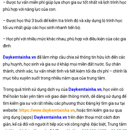
– Được tư vấn miễn phí giúp lựa chọn gia sư tốt nhất và lịch trình học
phù hợp với năng lực của con.
– Được học thử 3 buổi để kiểm tra trình độ và xây dựng lộ trình học
tối ưu nhất giúp các học sinh nhanh tiến bộ.
– Học phí với nhiều mức khác nhau, phù hợp với điều kiện của các gia
đình.
Daykemtainha.vn
đã làm nhịp cầu chia sẻ thông tin hữu ích đến các
phụ huynh, học sinh và gia sư ở khắp mọi miền đất nước. Sự chân
thành, chính xác, tư vấn nhiệt tình và tiết kiệm tối đa chi phí – chính là
mục tiêu xuyên suốt trong nhiều năm qua của trung tâm.
Trong quá trình sử dụng dịch vụ của
Daykemtainha.vn
, học viên có
thể hoàn toàn yên tâm với giao diện thông minh, dễ dàng sử dụng để
tìm kiếm gia sư với rất nhiều các phương thức Đăng ký tìm gia sư tại
website:
https://www.daykemtainha.vn
, hoặc tìm kiếm gia sư qua
ứng dụng (apps)
Daykemtainha.vn
trên điện thoại một cách đơn
giản, kể cả đối với người ít tiếp xúc với công nghệ. Đặc biệt, Trung tâm