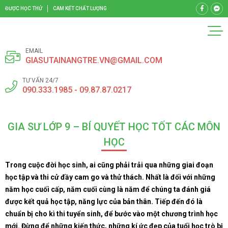
ĐƯỢC HỌC THỬ
CAM KẾT CHẤT LƯỢNG
EMAIL
GIASUTAINANGTRE.VN@GMAIL.COM
TƯ VẤN 24/7
090.333.1985 - 09.87.87.0217
GIA SƯ LỚP 9 – BÍ QUYẾT HỌC TỐT CÁC MÔN
HỌC
Trong cuộc đời học sinh, ai cũng phải trải qua những giai đoạn
học tập và thi cử đầy cam go và thử thách. Nhất là đối với những
năm học cuối cấp, năm cuối cùng là năm để chúng ta đánh giá
được kết quả học tập, năng lực của bản thân. Tiếp đến đó là
chuẩn bị cho kì thi tuyển sinh, để bước vào một chương trình học
mới. Đừng để những kiến thức, những kí ức đẹp của tuổi học trò bị