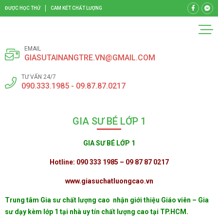
ĐƯỢC HỌC THỬ
CAM KẾT CHẤT LƯỢNG
EMAIL
GIASUTAINANGTRE.VN@GMAIL.COM
TƯ VẤN 24/7
090.333.1985 - 09.87.87.0217
GIA SƯ BÉ LỚP 1
GIA SƯ BÉ LỚP 1
Hotline: 090 333 1985 – 09 87 87 0217
www.giasuchatluongcao.vn
Trung tâm Gia sư chất lượng cao
nhận giới thiệu Giáo viên – Gia
sư dạy kèm lớp 1 tại nhà uy tín chất lượng cao tại TP.HCM.