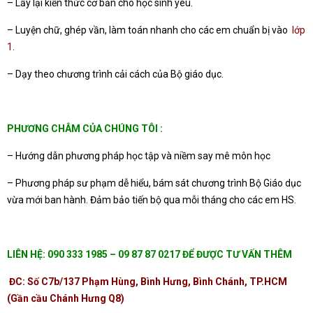
– Lấy lại kiến thức cơ bản cho học sinh yêú.
– Luyện chữ, ghép vần, làm toán nhanh cho các em chuẩn bị vào
lớp
1.
– Dạy theo chương trình cải cách của Bộ giáo dục.
PHƯƠNG CHÂM CỦA CHÚNG TÔI :
– Hướng dẫn phương pháp học tập và niềm say mê môn học
– Phương pháp sư phạm dễ hiểu, bám sát chương trình Bộ Giáo dục
vừa mới ban hành. Đảm bảo tiến bộ qua mỗi tháng cho các em HS.
LIÊN HỆ: 090 333 1985 – 09 87 87 0217 ĐỂ ĐƯỢC TƯ VẤN THÊM
ĐC: Số C7b/137 Phạm Hùng, Bình Hưng, Bình Chánh, TP.HCM
(Gần cầu Chánh Hưng Q8)