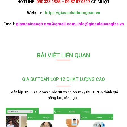
HOTLINE:
090 333 1985 – 09 87 87 0217
CÔ MƯỢT
Website :
https://giasuchatluongcao.vn
Email:
giasutainangtre.vn@gmail.com, info@giasutainangtre.vn
BÀI VIẾT LIÊN QUAN
GIA SƯ TOÁN LỚP 12 CHẤT LƯỢNG CAO
Toán lớp 12 – Giai đoạn nước rút chinh phục kỳ thi THPT & đánh giá
năng lực, cần học…