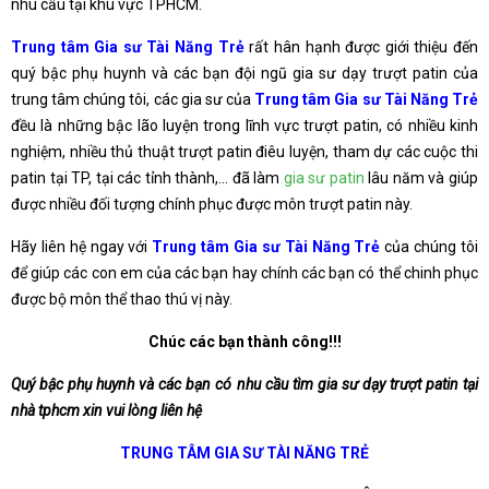
nhu cầu tại khu vực TPHCM.
Trung tâm Gia sư Tài Năng Trẻ
rất hân hạnh được giới thiệu đến
quý bậc phụ huynh và các bạn đội ngũ gia sư dạy trượt patin của
trung tâm chúng tôi, các gia sư của
Trung tâm Gia sư Tài Năng Trẻ
đều là những bậc lão luyện trong lĩnh vực trượt patin, có nhiều kinh
nghiệm, nhiều thủ thuật trượt patin điêu luyện, tham dự các cuộc thi
patin tại TP, tại các tỉnh thành,… đã làm
gia sư patin
lâu năm và giúp
được nhiều đối tượng chính phục được môn trượt patin này.
Hãy liên hệ ngay với
T
rung tâm Gia sư Tài Năng Trẻ
của chúng tôi
để giúp các con em của các bạn hay chính các bạn có thể chinh phục
được bộ môn thể thao thú vị này.
Chúc các bạn thành công!!!
Quý bậc phụ huynh và các bạn có nhu cầu tìm gia sư dạy trượt patin tại
nhà tphcm xin vui lòng liên hệ
TRUNG TÂM GIA SƯ TÀI NĂNG TRẺ