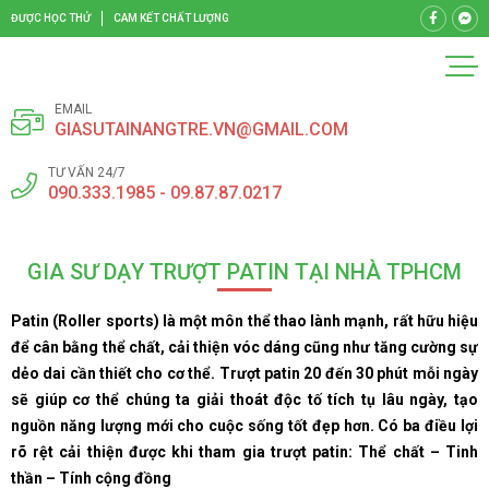
ĐƯỢC HỌC THỬ
CAM KẾT CHẤT LƯỢNG
EMAIL
GIASUTAINANGTRE.VN@GMAIL.COM
TƯ VẤN 24/7
090.333.1985 - 09.87.87.0217
GIA SƯ DẠY TRƯỢT PATIN TẠI NHÀ TPHCM
Patin (Roller sports) là một môn thể thao lành mạnh, rất hữu hiệu
để cân bằng thể chất, cải thiện vóc dáng cũng như tăng cường sự
dẻo dai cần thiết cho cơ thể. Trượt patin 20 đến 30 phút mỗi ngày
sẽ giúp cơ thể chúng ta giải thoát độc tố tích tụ lâu ngày, tạo
nguồn năng lượng mới cho cuộc sống tốt đẹp hơn. Có ba điều lợi
rõ rệt cải thiện được khi tham gia trượt patin: Thể chất – Tinh
thần – Tính cộng đồng