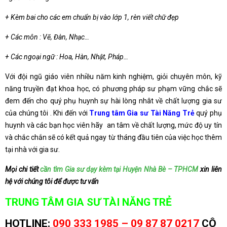
+ Kèm bai cho các em chuẩn bị vào lớp 1, rèn viết chữ đẹp
+ Các môn : Vẽ, Đàn, Nhạc…
+ Các ngoại ngữ : Hoa, Hàn, Nhật, Pháp…
Với đội ngũ giáo viên nhiều năm kinh nghiệm, giỏi chuyên môn, kỹ
năng truyền đạt khoa học, có phương pháp sư phạm vững chắc sẽ
đem đến cho quý phụ huynh sự hài lòng nhât về chất lượng gia sư
của chúng tôi . Khi đến với
Trung tâm Gia sư Tài Năng Trẻ
quý phụ
huynh và các bạn học viên hãy an tâm về chất lượng, mức độ uy tín
và chắc chắn sẽ có kết quả ngay từ tháng đầu tiên của việc học thêm
tại nhà với gia sư.
Mọi chi tiết
cần tìm Gia sư dạy kèm tại Huyện Nhà Bè – TPHCM
xin liên
hệ với chúng tôi để được tư vấn
TRUNG TÂM GIA SƯ TÀI NĂNG TRẺ
HOTLINE:
090 333 1985 – 09 87 87 0217
CÔ