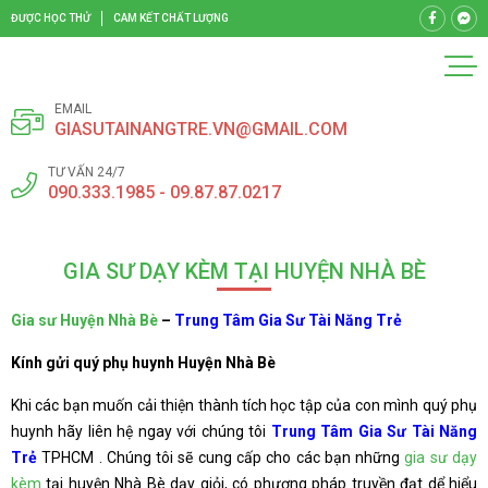
ĐƯỢC HỌC THỬ
CAM KẾT CHẤT LƯỢNG
EMAIL
GIASUTAINANGTRE.VN@GMAIL.COM
TƯ VẤN 24/7
090.333.1985 - 09.87.87.0217
GIA SƯ DẠY KÈM TẠI HUYỆN NHÀ BÈ
Gia sư Huyện Nhà Bè
–
Trung Tâm Gia Sư Tài Năng Trẻ
Kính gửi quý phụ huynh Huyện Nhà Bè
Khi các bạn muốn cải thiện thành tích học tập của con mình quý phụ
huynh hãy liên hệ ngay với chúng tôi
Trung Tâm Gia Sư Tài Năng
Trẻ
TPHCM . Chúng tôi sẽ cung cấp cho các bạn những
gia sư dạy
kèm
tại huyện Nhà Bè dạy giỏi, có phương pháp truyền đạt dể hiểu