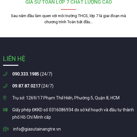
GIA SƯ TOÁN LỚP 7 CHẤT LƯỢNG CAO
Sau năm đầu làm quen với môi trường THCS, lớp 7 là giai đoạn mà
chương trình Toán bắt đầu…
LIÊN HỆ
090.333.1985
(24/7)
09.87.87.0217
(24/7)
Trụ sở: 1269/17 Phạm Thế Hiển, Phường 5, Quận 8, HCM
Giấy phép ĐKKD số 0316086934 do sở kế hoạch và đầu tư thành
phố Hồ Chí Minh cấp
info@giasutainangtre.vn