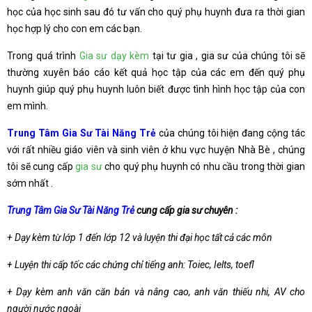
học của học sinh sau đó tư vấn cho quý phụ huynh đưa ra thời gian
học hợp lý cho con em các bạn.
Trong quá trình
Gia sư dạy kèm
tại tư gia , gia sư của chúng tôi sẽ
thường xuyên báo cáo kết quả học tập của các em đến quý phụ
huynh giúp quý phụ huynh luôn biết được tình hình học tập của con
em mình.
Trung Tâm Gia Sư Tài Năng Trẻ
của chúng tôi hiện đang cộng tác
với rất nhiều giáo viên và sinh viên ở khu vực huyện Nhà Bè , chúng
tôi sẽ cung cấp
gia sư
cho quý phụ huynh có nhu cầu trong thời gian
sớm nhất .
Trung Tâm Gia Sư Tài Năng Trẻ
cung cấp gia sư chuyên :
+ Dạy kèm từ lớp 1 đến lớp 12 và luyện thi đại học tất cả các môn
+ Luyện thi cấp tốc các chứng chỉ tiếng anh: Toiec, Ielts, toefl
+ Dạy kèm anh văn căn bản và nâng cao, anh văn thiếu nhi, AV cho
người nước ngoài