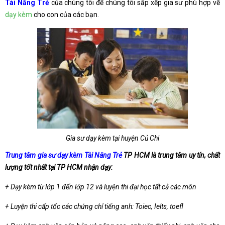
Tài Năng Trẻ
của chúng tôi để chúng tôi sắp xếp gia sư phù hợp về
dạy kèm
cho con của các bạn.
Gia sư dạy kèm tại huyện Củ Chi
Trung tâm gia sư dạy kèm Tài Năng Trẻ
TP HCM là trung tâm uy tín, chất
lượng tốt nhất tại TP HCM nhận dạy:
+ Dạy kèm từ lớp 1 đến lớp 12 và luyện thi đại học tất cả các môn
+ Luyện thi cấp tốc các chứng chỉ tiếng anh: Toiec, Ielts, toefl