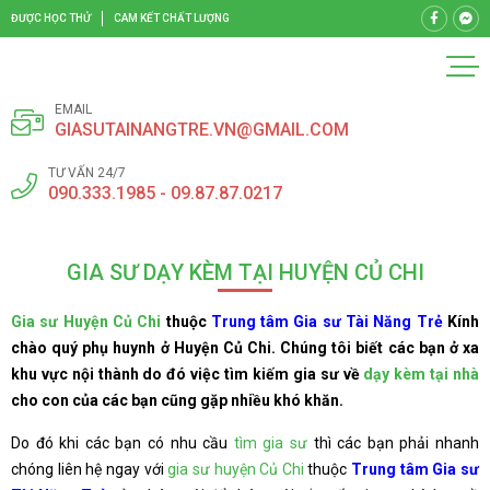
ĐƯỢC HỌC THỬ
CAM KẾT CHẤT LƯỢNG
EMAIL
GIASUTAINANGTRE.VN@GMAIL.COM
TƯ VẤN 24/7
090.333.1985 - 09.87.87.0217
GIA SƯ DẠY KÈM TẠI HUYỆN CỦ CHI
Gia sư Huyện Củ Chi
thuộc
Trung tâm Gia sư Tài Năng Trẻ
Kính
chào quý phụ huynh ở Huyện Củ Chi. Chúng tôi biết các bạn ở xa
khu vực nội thành do đó việc tìm kiếm gia sư về
dạy kèm tại nhà
cho con của các bạn cũng gặp nhiều khó khăn.
Do đó khi các bạn có nhu cầu
tìm gia sư
thì các bạn phải nhanh
chóng liên hệ ngay với
gia sư huyện Củ Chi
thuộc
Trung tâm Gia sư