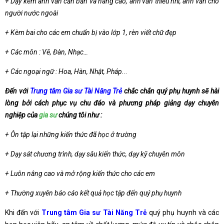
+ Dạy kèm anh văn căn bản và nâng cao, anh văn thiếu nhi, anh văn cho
người nước ngoài
+ Kèm bai cho các em chuẩn bị vào lớp 1, rèn viết chữ đẹp
+ Các môn : Vẽ, Đàn, Nhạc…
+ Các ngoại ngữ : Hoa, Hàn, Nhật, Pháp.
..
Đến với
Trung tâm Gia sư Tài Năng Trẻ
chắc chắn quý phụ huynh sẽ hài
lòng bởi cách phục vụ chu đáo và phương pháp giảng dạy chuyên
nghiệp của
gia sư
chúng tôi như :
+ Ôn tập lại những kiến thức đã học ở trường
+ Dạy sát chương trình, dạy sâu kiến thức, dạy kỹ chuyên môn
+ Luôn nâng cao và mở rộng kiến thức cho các em
+ Thường xuyên báo cáo kết quả học tập đến quý phụ huynh
Khi đến với
Trung tâm Gia sư Tài Năng Trẻ
quý phụ huynh và các