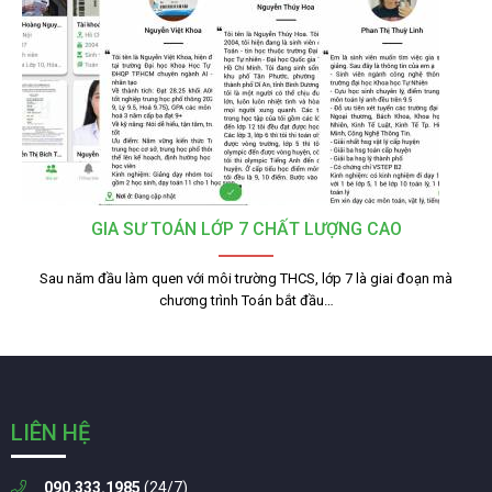
GIA SƯ TOÁN LỚP 7 CHẤT LƯỢNG CAO
Sau năm đầu làm quen với môi trường THCS, lớp 7 là giai đoạn mà
chương trình Toán bắt đầu…
LIÊN HỆ
090.333.1985
(24/7)