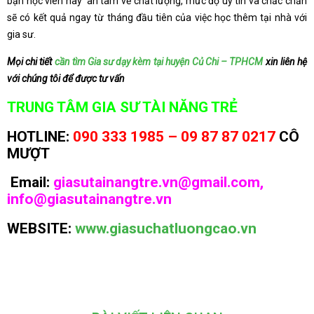
bạn học viên hãy an tâm về chất lượng, mức độ uy tín và chắc chắn
sẽ có kết quả ngay từ tháng đầu tiên của việc học thêm tại nhà với
gia sư.
Mọi chi tiết
cần tìm Gia sư dạy kèm tại huyện Củ Chi – TPHCM
xin liên hệ
với chúng tôi để được tư vấn
TRUNG TÂM GIA SƯ TÀI NĂNG TRẺ
HOTLINE:
090 333 1985 – 09 87 87 0217
CÔ
MƯỢT
Email:
giasutainangtre.vn@gmail.com,
info@giasutainangtre.vn
WEBSITE:
www.giasuchatluongcao.vn