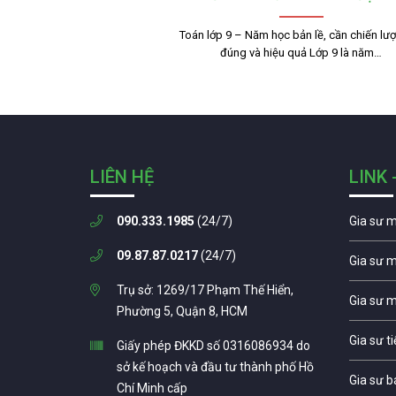
Toán lớp 9 – Năm học bản lề, cần chiến lư
đúng và hiệu quả Lớp 9 là năm…
LIÊN HỆ
LINK 
090.333.1985
(24/7)
Gia sư 
09.87.87.0217
(24/7)
Gia sư 
Trụ sở: 1269/17 Phạm Thế Hiển,
Gia sư 
Phường 5, Quận 8, HCM
Gia sư t
Giấy phép ĐKKD số 0316086934 do
sở kế hoạch và đầu tư thành phố Hồ
Gia sư b
Chí Minh cấp