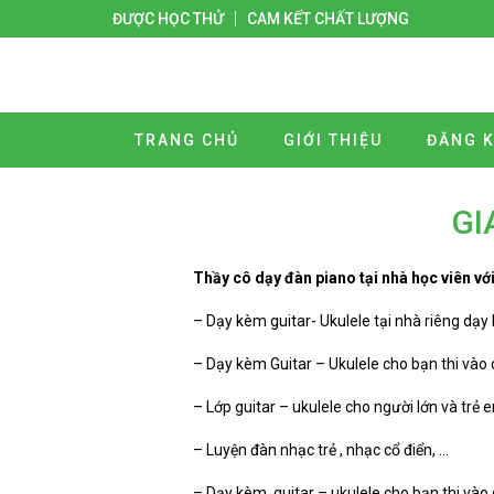
ĐƯỢC HỌC THỬ
CAM KẾT CHẤT LƯỢNG
TRANG CHỦ
GIỚI THIỆU
ĐĂNG K
GI
Thầy cô dạy đàn piano tại nhà học viên v
– Dạy kèm guitar- Ukulele tại nhà riêng d
– Dạy kèm Guitar – Ukulele cho bạn thi vào
– Lớp guitar – ukulele cho người lớn và trẻ
– Luyện đàn nhạc trẻ , nhạc cổ điển, …
– Dạy kèm guitar – ukulele cho bạn thi vào