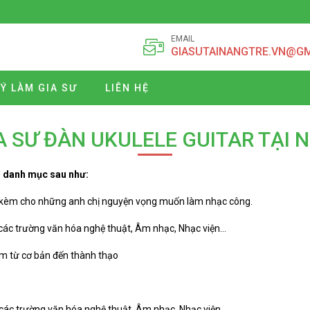
EMAIL
GIASUTAINANGTRE.VN@G
Ý LÀM GIA SƯ
LIÊN HỆ
A SƯ ĐÀN UKULELE GUITAR TẠI 
ới danh mục sau như:
ạy kèm cho những anh chị nguyện vọng muốn làm nhạc công.
 các trường văn hóa nghệ thuật, Âm nhạc, Nhạc viện…
 em từ cơ bản đến thành thạo
 các trường văn hóa nghệ thuật, Âm nhạc, Nhạc viện…