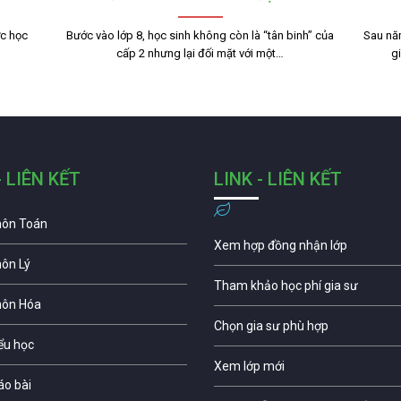
ợc học
Bước vào lớp 8, học sinh không còn là “tân binh” của
Sau nă
cấp 2 nhưng lại đối mặt với một…
g
- LIÊN KẾT
LINK - LIÊN KẾT
môn Toán
Xem hợp đồng nhận lớp
môn Lý
Tham khảo học phí gia sư
môn Hóa
Chọn gia sư phù hợp
iểu học
Xem lớp mới
áo bài