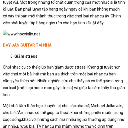
tuyệt vời. Một trong những tố chất quan trọng của một nhạc sĩ là tính
kỉ luật. Bạn phải luyện tập hàng ngày ngay cả khi bạn không muốn,
có vậy thì bạn mới thành thục trong việc chơi loại nhạc cụ ấy. Chính
việc phải luyện tập hằng ngày rèn cho bạn tính kỉ luật đấy
DẠY ĐÀN GUITAR TẠI NHÀ
Giảm stress
Chơi nhạc cụ có thể giúp bạn giảm được stress. Không gì tuyệt hơn
việc chơi một bài hát mà bạn ưa thích trên một loại nhạc cụ bạn
cũng yêu thích nốt. Nhiều nghiên cứu cho thấy nó có thể giảm lượng
cortisol (một loại hooc-mon gây stress) và giúp ta cảm thấy thư giãn
hơn.
Một nhà tâm thần học chuyên trị cho các nhạc sĩ, Michael Jolkovski,
cho biết“Âm nhạc có thể giúp ta thoát khỏi những phiền muộn trong
cuộc sống,khác với những cách mà nhiều người thường áp dụng như
ăn nhiều, rượu bia, TV hay cứ mò mẫm những thứ vô định trên