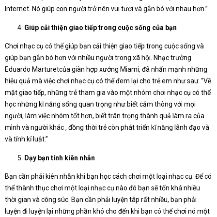
Internet. Nó giúp con người trở nên vui tươi và gắn bó với nhau hơn.”
Giúp cải thiện giao tiếp trong cuộc sống của bạn
Chơi nhạc cụ có thể giúp bạn cải thiện giao tiếp trong cuộc sống và
giúp bạn gắn bó hơn với nhiều người trong xã hội. Nhạc trưởng
Eduardo Marturetcủa giàn hợp xướng Miami, đã nhấn mạnh những
hiệu quả mà việc chơi nhạc cụ có thể đem lại cho trẻ em như sau: “Về
mặt giao tiếp, những trẻ tham gia vào một nhóm chơi nhạc cụ có thể
học những kĩ năng sống quan trọng như biết cảm thông với mọi
người, làm việc nhóm tốt hơn, biết trân trọng thành quả làm ra của
mình và người khác , đồng thời trẻ còn phát triển kĩ năng lãnh đạo và
và tính kỉ luật.”
Dạy bạn tính kiên nhẫn
Bạn cần phải kiên nhẫn khi bạn học cách chơi một loại nhạc cụ. Để có
thể thành thục chơi một loại nhạc cụ nào đó bạn sẽ tốn khá nhiều
thời gian và công súc. Bạn cần phải luyện tâp rất nhiều, bạn phải
luyện đi luyện lại những phần khó cho đến khi bạn có thể chơi nó một