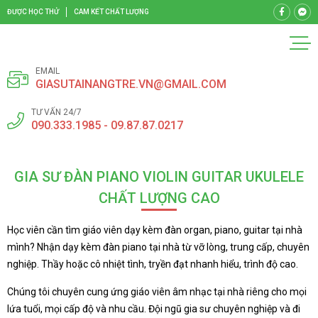
ĐƯỢC HỌC THỬ
CAM KẾT CHẤT LƯỢNG
EMAIL
GIASUTAINANGTRE.VN@GMAIL.COM
TƯ VẤN 24/7
090.333.1985 - 09.87.87.0217
GIA SƯ ĐÀN PIANO VIOLIN GUITAR UKULELE
CHẤT LƯỢNG CAO
Học viên cần tìm giáo viên dạy kèm đàn organ, piano, guitar tại nhà
mình? Nhận dạy kèm đàn piano tại nhà từ vỡ lòng, trung cấp, chuyên
nghiệp. Thầy hoặc cô nhiệt tình, tryền đạt nhanh hiểu, trình độ cao.
Chúng tôi chuyên cung ứng giáo viên âm nhạc tại nhà riêng cho mọi
lứa tuổi, mọi cấp độ và nhu cầu. Đội ngũ gia sư chuyên nghiệp và đi