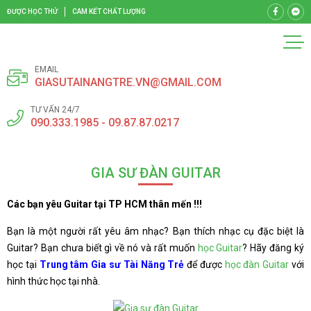
ĐƯỢC HỌC THỬ
CAM KẾT CHẤT LƯỢNG
EMAIL
GIASUTAINANGTRE.VN@GMAIL.COM
TƯ VẤN 24/7
090.333.1985 - 09.87.87.0217
GIA SƯ ĐÀN GUITAR
Các bạn yêu Guitar tại TP HCM thân mến !!!
Bạn là một người rất yêu âm nhạc? Bạn thích nhạc cụ đặc biệt là
Guitar? Bạn chưa biết gì về nó và rất muốn
học Guitar
? Hãy đăng ký
học tại
Trung tâm Gia sư Tài Năng Trẻ
để được
học đàn Guitar
với
hình thức học tại nhà.