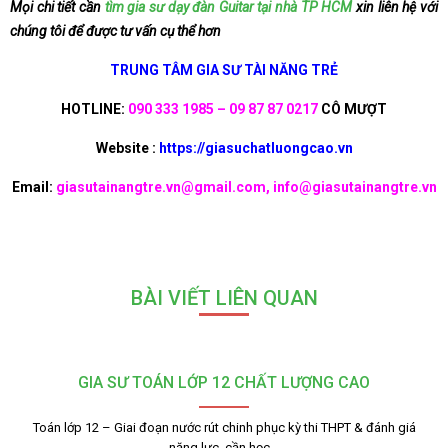
Mọi chi tiết cần
tìm gia sư dạy đàn Guitar tại nhà TP HCM
xin liên hệ với
chúng tôi để được tư vấn cụ thể hơn
TRUNG TÂM GIA SƯ TÀI NĂNG TRẺ
HOTLINE:
090 333 1985 – 09 87 87 0217
CÔ MƯỢT
Website :
https://giasuchatluongcao.vn
Email:
giasutainangtre.vn@gmail.com, info@giasutainangtre.vn
BÀI VIẾT LIÊN QUAN
GIA SƯ TOÁN LỚP 12 CHẤT LƯỢNG CAO
Toán lớp 12 – Giai đoạn nước rút chinh phục kỳ thi THPT & đánh giá
năng lực, cần học…