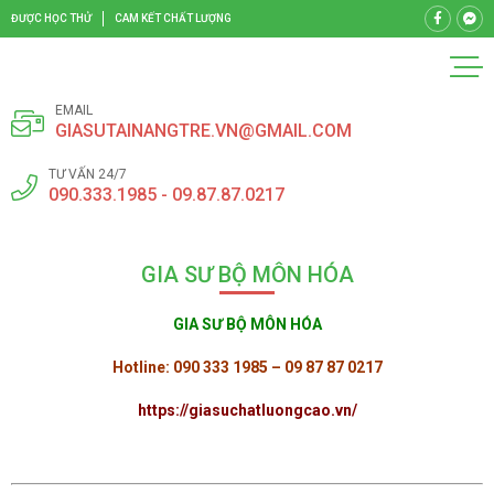
ĐƯỢC HỌC THỬ
CAM KẾT CHẤT LƯỢNG
EMAIL
GIASUTAINANGTRE.VN@GMAIL.COM
TƯ VẤN 24/7
090.333.1985 - 09.87.87.0217
GIA SƯ BỘ MÔN HÓA
GIA SƯ BỘ MÔN HÓA
Hotline: 090 333 1985 – 09 87 87 0217
https://giasuchatluongcao.vn/