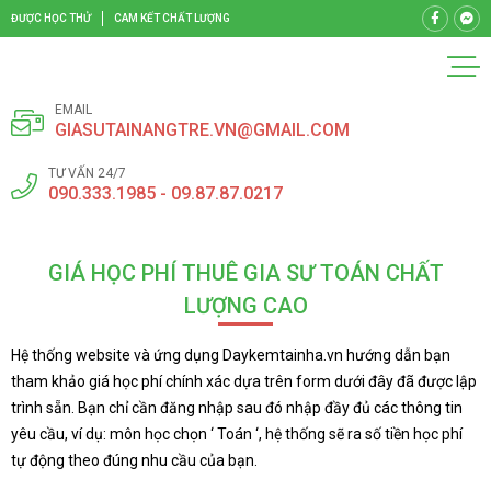
ĐƯỢC HỌC THỬ
CAM KẾT CHẤT LƯỢNG
EMAIL
GIASUTAINANGTRE.VN@GMAIL.COM
TƯ VẤN 24/7
090.333.1985 - 09.87.87.0217
GIÁ HỌC PHÍ THUÊ GIA SƯ TOÁN CHẤT
LƯỢNG CAO
Hệ thống website và ứng dụng Daykemtainha.vn hướng dẫn bạn
tham khảo giá học phí chính xác dựa trên form dưới đây đã được lập
trình sẵn. Bạn chỉ cần đăng nhập sau đó nhập đầy đủ các thông tin
yêu cầu, ví dụ: môn học chọn ‘ Toán ‘, hệ thống sẽ ra số tiền học phí
tự động theo đúng nhu cầu của bạn.