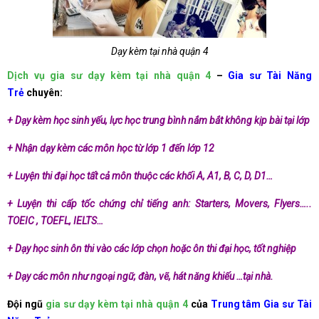
Dạy kèm tại nhà quận 4
Dịch vụ gia sư dạy kèm tại nhà quận 4
–
Gia sư Tài Năng
Trẻ
chuyên:
+ Dạy kèm học sinh yếu, lực học trung bình nắm bắt không kịp bài tại lớp
+ Nhận dạy kèm các môn học từ lớp 1 đến lớp 12
+ Luyện thi đại học tất cả môn thuộc các khối A, A1, B, C, D, D1…
+ Luyện thi cấp tốc chứng chỉ tiếng anh: Starters, Movers, Flyers…..
TOEIC , TOEFL, IELTS…
+ Dạy học sinh ôn thi vào các lớp chọn hoặc ôn thi đại học, tốt nghiệp
+ Dạy các môn như ngoại ngữ, đàn, vẽ, hát năng khiếu …tại nhà.
Đội ngũ
gia sư dạy kèm tại nhà quận 4
của
Trung tâm Gia sư Tài