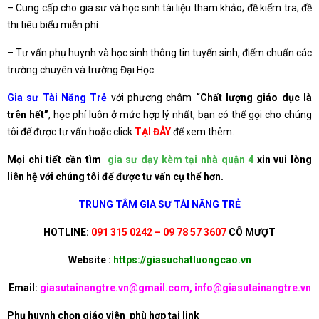
– Cung cấp cho gia sư và học sinh tài liệu tham khảo; đề kiểm tra; đề
thi tiêu biểu miễn phí.
– Tư vấn phụ huynh và học sinh thông tin tuyển sinh, điểm chuẩn các
trường chuyên và trường Đại Học.
Gia sư Tài Năng Trẻ
với phương châm
“Chất lượng giáo dục là
trên hết”
, học phí luôn ở mức hợp lý nhất, bạn có thể gọi cho chúng
tôi để được tư vấn hoặc click
TẠI ĐÂY
để xem thêm.
Mọi chi tiết cần tìm
gia sư dạy kèm tại nhà quận 4
xin vui lòng
liên hệ với chúng tôi để được tư vấn cụ thể hơn.
TRUNG TÂM GIA SƯ TÀI NĂNG TRẺ
HOTLINE:
091 315 0242 – 09 78 57 3607
CÔ MƯỢT
Website :
https://giasuchatluongcao.vn
Email:
giasutainangtre.vn@gmail.com, info@giasutainangtre.vn
Phụ huynh chọn giáo viên phù hợp tại link