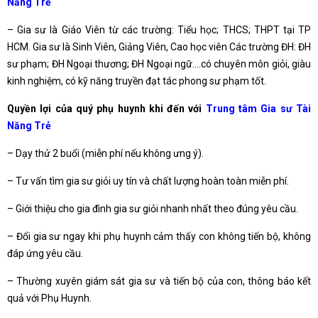
Năng Trẻ
– Gia sư là Giáo Viên từ các trường: Tiểu học; THCS; THPT tại TP
HCM. Gia sư là Sinh Viên, Giảng Viên, Cao học viên Các trường ĐH: ĐH
sư phạm; ĐH Ngoại thương; ĐH Ngoại ngữ….có chuyên môn giỏi, giàu
kinh nghiệm, có kỹ năng truyền đạt tác phong sư phạm tốt.
Quyền lợi của quý phụ huynh khi đến với
Trung tâm Gia sư Tài
Năng Trẻ
– Dạy thử 2 buổi (miễn phí nếu không ưng ý).
– Tư vấn tìm gia sư giỏi uy tín và chất lượng hoàn toàn miễn phí.
– Giới thiệu cho gia đình gia sư giỏi nhanh nhất theo đúng yêu cầu.
– Đổi gia sư ngay khi phụ huynh cảm thấy con không tiến bộ, không
đáp ứng yêu cầu.
– Thường xuyên giám sát gia sư và tiến bộ của con, thông báo kết
quả với Phụ Huynh.