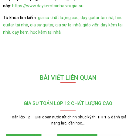
này:
https://www.daykemtainha.vn/gia-su
Từ khóa tìm kiếm:
gia sư chất lượng cao
,
dạy guitar tại nhà
,
học
guitar tại nhà
,
gia sư guitar
,
gia sư tại nhà
,
giáo viên dạy kèm tại
nhà
,
dạy kèm
,
học kèm tại nhà
BÀI VIẾT LIÊN QUAN
GIA SƯ TOÁN LỚP 12 CHẤT LƯỢNG CAO
Toán lớp 12 – Giai đoạn nước rút chinh phục kỳ thi THPT & đánh giá
năng lực, cần học…