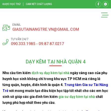
ĐƯỢC HỌC THỬ
CAM KẾT CHẤT LƯỢNG
EMAIL
GIASUTAINANGTRE.VN@GMAIL.COM
TƯ VẤN 24/7
090.333.1985 - 09.87.87.0217
DẠY KÈM TẠI NHÀ QUẬN 4
Nhu cầu tìm kiếm
dịch vụ dạy kèm tại nhà
ngày càng cao của phụ
huynh học sinh không chỉ trong khu vực TP HCM mà riêng lẻ
từng quận, huyện, điển hình là quận 4.
Trung tâm Gia sư Tài Năng
Trẻ
với mong muốn tạo điều kiện học tập tốt nhất cho các em học
sinh sẽ giúp các gia đình tìm kiếm
gia sư dạy kèm tại nhà
chất
lượng phù hợp nhất theo yêu cầu.