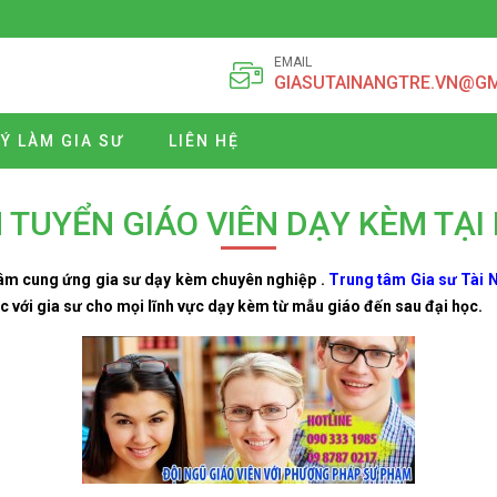
EMAIL
GIASUTAINANGTRE.VN@G
Ý LÀM GIA SƯ
LIÊN HỆ
 TUYỂN GIÁO VIÊN DẠY KÈM TẠI
tâm cung ứng gia sư dạy kèm chuyên nghiệp .
Trung tâm Gia sư Tài 
ác với gia sư cho mọi lĩnh vực dạy kèm từ mẫu giáo đến sau đại học.