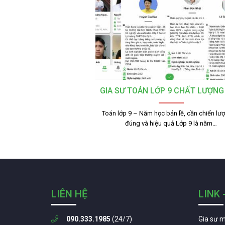
GIA SƯ TOÁN LỚP 9 CHẤT LƯỢNG
Toán lớp 9 – Năm học bản lề, cần chiến lư
đúng và hiệu quả Lớp 9 là năm…
LIÊN HỆ
LINK 
090.333.1985
(24/7)
Gia sư 