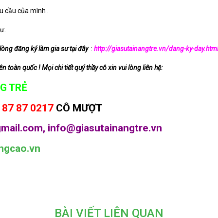
u cầu của mình .
ư.
 lòng đăng ký làm gia sư tại đây
:
http://giasutainangtre.vn/dang-ky-day.htm
 toàn quốc ! Mọi chi tiết quý thầy cô xin vui lòng liên hệ:
G TRẺ
 87 87 0217
CÔ MƯỢT
mail.com, info@giasutainangtre.vn
ngcao.vn
BÀI VIẾT LIÊN QUAN