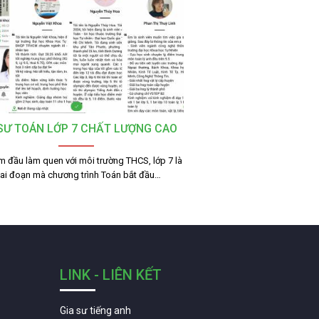
 SƯ TOÁN LỚP 7 CHẤT LƯỢNG CAO
m đầu làm quen với môi trường THCS, lớp 7 là
iai đoạn mà chương trình Toán bắt đầu…
LINK - LIÊN KẾT
Gia sư tiếng anh