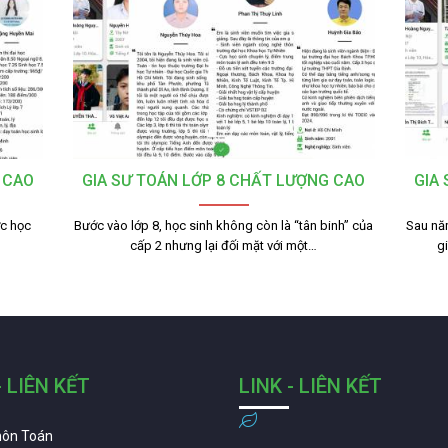
 CAO
GIA SƯ TOÁN LỚP 8 CHẤT LƯỢNG CAO
GIA
ợc học
Bước vào lớp 8, học sinh không còn là “tân binh” của
Sau nă
cấp 2 nhưng lại đối mặt với một…
g
- LIÊN KẾT
LINK - LIÊN KẾT
môn Toán