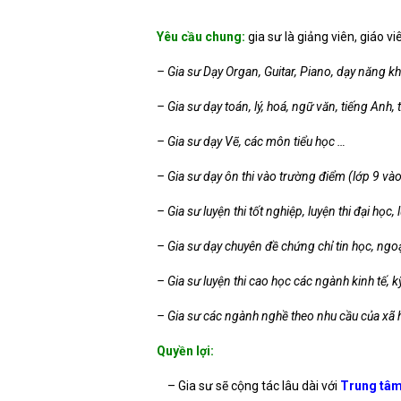
Yêu cầu chung:
gia sư là giảng viên, giáo vi
– Gia sư Dạy Organ, Guitar, Piano, dạy năng k
– Gia sư dạy toán, lý, hoá, ngữ văn, tiếng Anh,
– Gia sư dạy Vẽ, các môn tiểu học …
– Gia sư dạy ôn thi vào trường điểm (lớp 9 và
– Gia sư luyện thi tốt nghiệp, luyện thi đại học,
– Gia sư dạy chuyên đề chứng chỉ tin học, ngoại
– Gia sư luyện thi cao học các ngành kinh tế, k
– Gia sư các ngành nghề theo nhu cầu của xã 
Quyền lợi:
– Gia sư sẽ cộng tác lâu dài với
Trung tâm