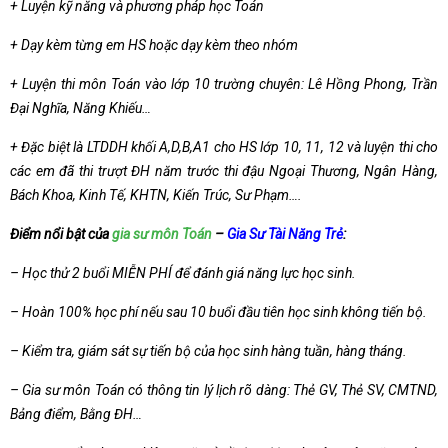
+ Luyện kỹ năng và phương pháp học Toán
+ Dạy kèm từng em HS hoặc dạy kèm theo nhóm
+ Luyện thi môn Toán vào lớp 10 trường chuyên: Lê Hồng Phong, Trần
Đại Nghĩa, Năng Khiếu…
+ Đặc biệt là LTDDH khối A,D,B,A1 cho HS lớp 10, 11, 12 và luyện thi cho
các em đã thi trượt ĐH năm trước thi đậu Ngoại Thương, Ngân Hàng,
Bách Khoa, Kinh Tế, KHTN, Kiến Trúc, Sư Phạm….
Điểm nổi bật của
gia sư môn Toán
–
Gia Sư Tài Năng Trẻ
:
– Học thử 2 buổi MIỄN PHÍ để đánh giá năng lực học sinh.
– Hoàn 100% học phí nếu sau 10 buổi đầu tiên học sinh không tiến bộ.
– Kiểm tra, giám sát sự tiến bộ của học sinh hàng tuần, hàng tháng.
– Gia sư môn Toán có thông tin lý lịch rõ dàng: Thẻ GV, Thẻ SV, CMTND,
Bảng điểm, Bằng ĐH…