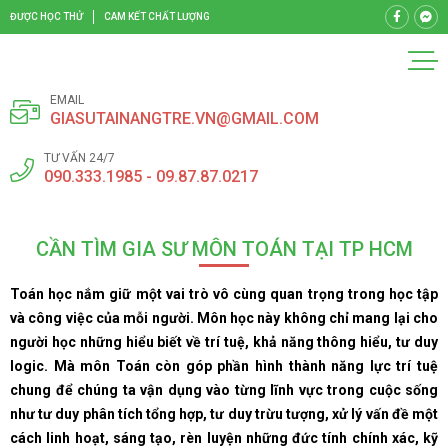
ĐƯỢC HỌC THỬ
CAM KẾT CHẤT LƯỢNG
EMAIL
GIASUTAINANGTRE.VN@GMAIL.COM
TƯ VẤN 24/7
090.333.1985 - 09.87.87.0217
CẦN TÌM GIA SƯ MÔN TOÁN TẠI TP HCM
Toán học nắm giữ một vai trò vô cùng quan trọng trong học tập
và công việc của mỗi người. Môn học này không chỉ mang lại cho
người học những hiểu biết về trí tuệ, khả năng thông hiểu, tư duy
logic. Mà môn Toán còn góp phần hình thành năng lực trí tuệ
chung để chúng ta vận dụng vào từng lĩnh vực trong cuộc sống
như tư duy phân tích tổng hợp, tư duy trừu tượng, xử lý vấn đề một
cách linh hoạt, sáng tạo, rèn luyện những đức tính chính xác, kỹ