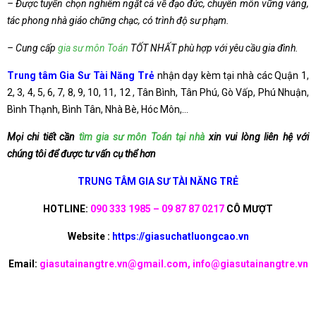
– Được tuyển chọn nghiêm ngặt cả về đạo đức, chuyên môn vững vàng,
tác phong nhà giáo chững chạc, có trình độ sư phạm.
– Cung cấp
gia sư môn Toán
TỐT NHẤT phù hợp với yêu cầu gia đình.
Trung tâm Gia Sư Tài Năng Trẻ
nhận dạy kèm tại nhà các Quận 1,
2, 3, 4, 5, 6, 7, 8, 9, 10, 11, 12 , Tân Bình, Tân Phú, Gò Vấp, Phú Nhuận,
Bình Thạnh, Bình Tân, Nhà Bè, Hóc Môn,…
Mọi chi tiết cần
tìm gia sư môn Toán tại nhà
xin vui lòng liên hệ với
chúng tôi để được tư vấn cụ thể hơn
TRUNG TÂM GIA SƯ TÀI NĂNG TRẺ
HOTLINE:
090 333 1985 – 09 87 87 0217
CÔ MƯỢT
Website :
https://giasuchatluongcao.vn
Email:
giasutainangtre.vn@gmail.com, info@giasutainangtre.vn